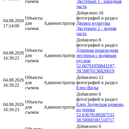
съемок
Экстерьер 1 - парадная
часть
Добавлено 16
Объекты
фотографий в раздел
04.08.2026
для
Администратор
Дворец культуры
17:14:00
съемок
Экстерьер 2 - задняя
часть
Добавлено 8
фотографий в раздел
Объекты
Длинная пешеходная
04.08.2026
для
Администратор
лестница с водяным
16:39:22
съемок
руслом
52.60791058843197,
39.59870136820019
Объекты
Добавлено 12
04.08.2026
для
Администратор
фотографий в раздел
16:39:22
съемок
Елец Виды
Добавлено 6
фотографий в раздел
Объекты
04.08.2026
Елец Зодческая церковь
для
Администратор
16:39:23
из дерева
съемок
52.63678180287531,
38.50000381510717
Добавлено 6
Объекты