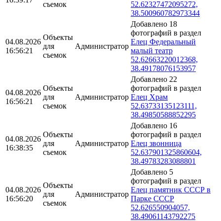
съемок
52.62327472095272,
38.500960782973344
Добавлено 18
фотографий в раздел
Объекты
04.08.2026
Елец Федеральный
для
Администратор
16:56:21
малый театр
съемок
52.62663220012368,
38.49178076153957
Добавлено 22
Объекты
фотографий в раздел
04.08.2026
для
Администратор
Елец Храм
16:56:21
съемок
52.63733135123111,
38.49850588852295
Добавлено 16
Объекты
фотографий в раздел
04.08.2026
для
Администратор
Елец звонница
16:38:35
съемок
52.637901325860604,
38.49783283088801
Добавлено 5
фотографий в раздел
Объекты
04.08.2026
Елец памятник СССР в
для
Администратор
16:56:20
Парке СССР
съемок
52.626550904057,
38.49061143792275