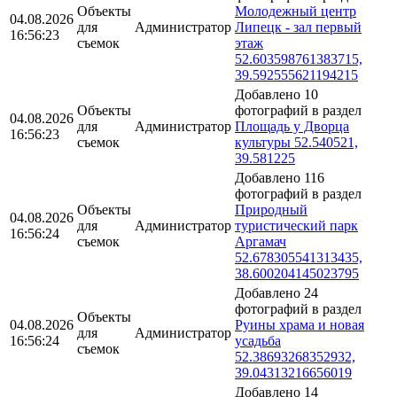
Объекты
Молодежный центр
04.08.2026
для
Администратор
Липецк - зал первый
16:56:23
съемок
этаж
52.603598761383715,
39.592555621194215
Добавлено 10
Объекты
фотографий в раздел
04.08.2026
для
Администратор
Площадь у Дворца
16:56:23
съемок
культуры 52.540521,
39.581225
Добавлено 116
фотографий в раздел
Объекты
Природный
04.08.2026
для
Администратор
туристический парк
16:56:24
съемок
Аргамач
52.678305541313435,
38.600204145023795
Добавлено 24
фотографий в раздел
Объекты
04.08.2026
Руины храма и новая
для
Администратор
16:56:24
усадьба
съемок
52.38693268352932,
39.04313216656019
Добавлено 14