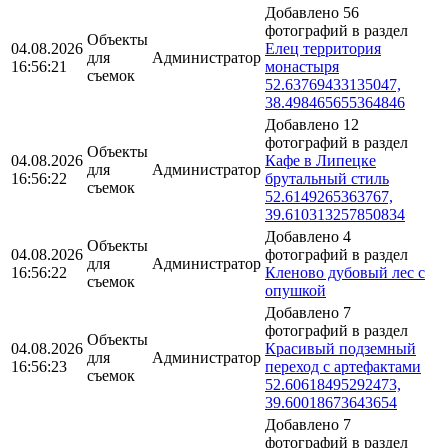
Добавлено 56
фотографий в раздел
Объекты
04.08.2026
Елец территория
для
Администратор
16:56:21
монастыря
съемок
52.63769433135047,
38.498465655364846
Добавлено 12
фотографий в раздел
Объекты
04.08.2026
Кафе в Липецке
для
Администратор
16:56:22
брутальный стиль
съемок
52.6149265363767,
39.610313257850834
Добавлено 4
Объекты
04.08.2026
фотографий в раздел
для
Администратор
16:56:22
Кленово дубовый лес с
съемок
опушкой
Добавлено 7
фотографий в раздел
Объекты
04.08.2026
Красивый подземный
для
Администратор
16:56:23
переход с артефактами
съемок
52.60618495292473,
39.60018673643654
Добавлено 7
фотографий в раздел