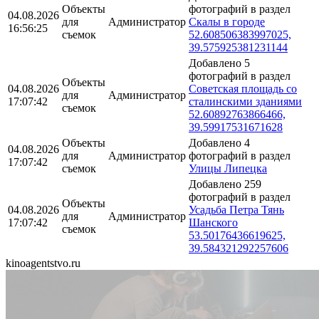
Объекты
фотографий в раздел
04.08.2026
для
Администратор
Скалы в городе
16:56:25
съемок
52.608506383997025,
39.575925381231144
Добавлено 5
фотографий в раздел
Объекты
04.08.2026
Советская площадь со
для
Администратор
17:07:42
сталинскими зданиями
съемок
52.60892763866466,
39.59917531671628
Объекты
Добавлено 4
04.08.2026
для
Администратор
фотографий в раздел
17:07:42
съемок
Улицы Липецка
Добавлено 259
фотографий в раздел
Объекты
04.08.2026
Усадьба Петра Тянь
для
Администратор
17:07:42
Шанского
съемок
53.50176436619625,
39.584321292257606
kinoagentstvo.ru