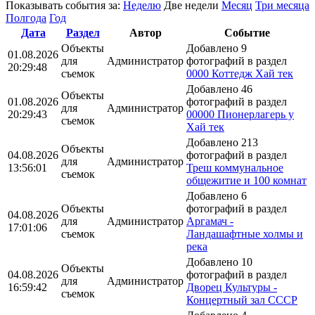
Показывать события за:
Неделю
Две недели
Месяц
Три месяца
Полгода
Год
Дата
Раздел
Автор
Событие
Объекты
Добавлено 9
01.08.2026
для
Администратор
фотографий в раздел
20:29:48
съемок
0000 Коттедж Хай тек
Добавлено 46
Объекты
01.08.2026
фотографий в раздел
для
Администратор
20:29:43
00000 Пионерлагерь у
съемок
Хай тек
Добавлено 213
Объекты
04.08.2026
фотографий в раздел
для
Администратор
13:56:01
Треш коммунальное
съемок
общежитие и 100 комнат
Добавлено 6
Объекты
фотографий в раздел
04.08.2026
для
Администратор
Аргамач -
17:01:06
съемок
Ландашафтные холмы и
река
Добавлено 10
Объекты
04.08.2026
фотографий в раздел
для
Администратор
16:59:42
Дворец Культуры -
съемок
Концертный зал СССР