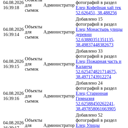
04.08.2026
фотографий в раздел
для
Администратор
16:39:18
Елец Кофейная хай тек
съемок
52.626451, 38.488256
Добавлено 15
фотографий в раздел
Объекты
04.08.2026
Елец Монастырь улицы
для
Администратор
16:39:14
деревни
съемок
52.63880351351135,
38.49837448382673
Добавлено 33
фотографий в раздел
Объекты
04.08.2026
Елец Пожарная часть и
для
Администратор
16:39:15
Каланча
съемок
52.625474821714675,
38.4971743912274
Добавлено 24
фотографий в раздел
Объекты
04.08.2026
Елец Старинная
для
Администратор
16:39:16
Гимназия
съемок
52.62588450262241,
38.497858061663905
Добавлено 52
Объекты
фотографий в раздел
04.08.2026
для
Администратор
Елец Улицы
16:39:17