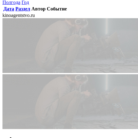
Полгода
Год
Дата
Раздел
Автор
Событие
kinoagentstvo.ru