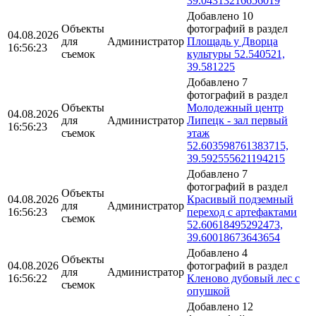
39.04313216656019
Добавлено 10
Объекты
фотографий в раздел
04.08.2026
для
Администратор
Площадь у Дворца
16:56:23
съемок
культуры 52.540521,
39.581225
Добавлено 7
фотографий в раздел
Объекты
Молодежный центр
04.08.2026
для
Администратор
Липецк - зал первый
16:56:23
съемок
этаж
52.603598761383715,
39.592555621194215
Добавлено 7
фотографий в раздел
Объекты
04.08.2026
Красивый подземный
для
Администратор
16:56:23
переход с артефактами
съемок
52.60618495292473,
39.60018673643654
Добавлено 4
Объекты
04.08.2026
фотографий в раздел
для
Администратор
16:56:22
Кленово дубовый лес с
съемок
опушкой
Добавлено 12