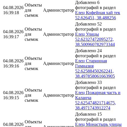
Добавлено 6
Объекты
04.08.2026
фотографий в раздел
для
Администратор
16:39:18
Елец Кофейная хай тек
съемок
52.626451, 38.488256
Добавлено 52
Объекты
фотографий в раздел
04.08.2026
для
Администратор
Елец Улицы
16:39:17
съемок
52.62327472095272,
38.500960782973344
Добавлено 24
фотографий в раздел
Объекты
04.08.2026
Елец Старинная
для
Администратор
16:39:16
Гимназия
съемок
52.62588450262241,
38.497858061663905
Добавлено 33
фотографий в раздел
Объекты
04.08.2026
Елец Пожарная часть и
для
Администратор
16:39:15
Каланча
съемок
52.625474821714675,
38.4971743912274
Добавлено 15
фотографий в раздел
Объекты
04.08.2026
Елец Монастырь улицы
для
Администратор