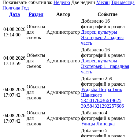
Показывать события за:
Неделю
Две недели
Месяц
Три месяца
Полгода
Год
Дата
Раздел
Автор
Событие
Добавлено 16
Объекты
фотографий в раздел
04.08.2026
для
Администратор
Дворец культуры
17:14:00
съемок
Экстерьер 2 - задняя
часть
Добавлено 16
Объекты
фотографий в раздел
04.08.2026
для
Администратор
Дворец культуры
17:13:59
съемок
Экстерьер 1 - парадная
часть
Добавлено 259
фотографий в раздел
Объекты
04.08.2026
Усадьба Петра Тянь
для
Администратор
17:07:42
Шанского
съемок
53.50176436619625,
39.584321292257606
Объекты
Добавлено 4
04.08.2026
для
Администратор
фотографий в раздел
17:07:42
съемок
Улицы Липецка
Добавлено 5
фотографий в раздел