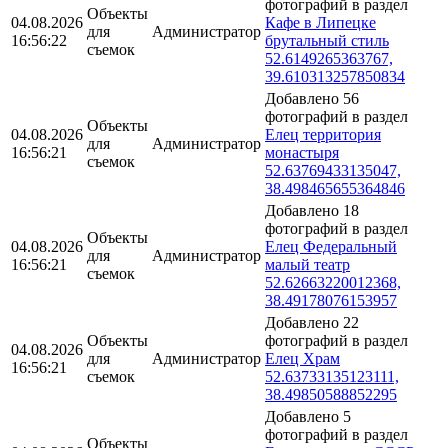
фотографий в раздел
Объекты
04.08.2026
Кафе в Липецке
для
Администратор
16:56:22
брутальный стиль
съемок
52.6149265363767,
39.610313257850834
Добавлено 56
фотографий в раздел
Объекты
04.08.2026
Елец территория
для
Администратор
16:56:21
монастыря
съемок
52.63769433135047,
38.498465655364846
Добавлено 18
фотографий в раздел
Объекты
04.08.2026
Елец Федеральный
для
Администратор
16:56:21
малый театр
съемок
52.62663220012368,
38.49178076153957
Добавлено 22
Объекты
фотографий в раздел
04.08.2026
для
Администратор
Елец Храм
16:56:21
съемок
52.63733135123111,
38.49850588852295
Добавлено 5
фотографий в раздел
Объекты