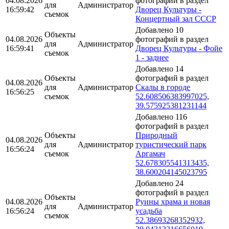
04.08.2026
фотографий в раздел
для
Администратор
16:59:42
Дворец Культуры -
съемок
Концертный зал СССР
Добавлено 10
Объекты
04.08.2026
фотографий в раздел
для
Администратор
16:59:41
Дворец Культуры - Фойе
съемок
1 - заднее
Добавлено 14
Объекты
фотографий в раздел
04.08.2026
для
Администратор
Скалы в городе
16:56:25
съемок
52.608506383997025,
39.575925381231144
Добавлено 116
фотографий в раздел
Объекты
Природный
04.08.2026
для
Администратор
туристический парк
16:56:24
съемок
Аргамач
52.678305541313435,
38.600204145023795
Добавлено 24
фотографий в раздел
Объекты
04.08.2026
Руины храма и новая
для
Администратор
16:56:24
усадьба
съемок
52.38693268352932,