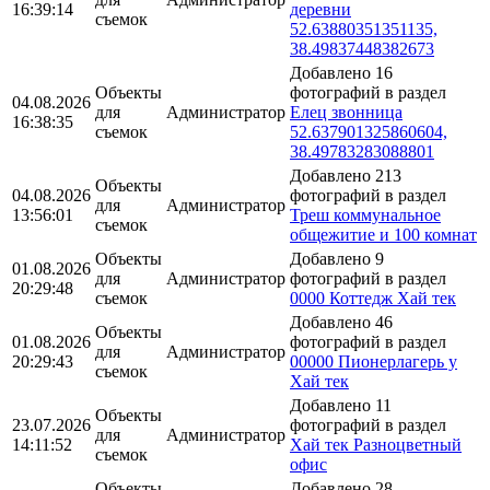
16:39:14
деревни
съемок
52.63880351351135,
38.49837448382673
Добавлено 16
Объекты
фотографий в раздел
04.08.2026
для
Администратор
Елец звонница
16:38:35
съемок
52.637901325860604,
38.49783283088801
Добавлено 213
Объекты
04.08.2026
фотографий в раздел
для
Администратор
13:56:01
Треш коммунальное
съемок
общежитие и 100 комнат
Объекты
Добавлено 9
01.08.2026
для
Администратор
фотографий в раздел
20:29:48
съемок
0000 Коттедж Хай тек
Добавлено 46
Объекты
01.08.2026
фотографий в раздел
для
Администратор
20:29:43
00000 Пионерлагерь у
съемок
Хай тек
Добавлено 11
Объекты
23.07.2026
фотографий в раздел
для
Администратор
14:11:52
Хай тек Разноцветный
съемок
офис
Объекты
Добавлено 28