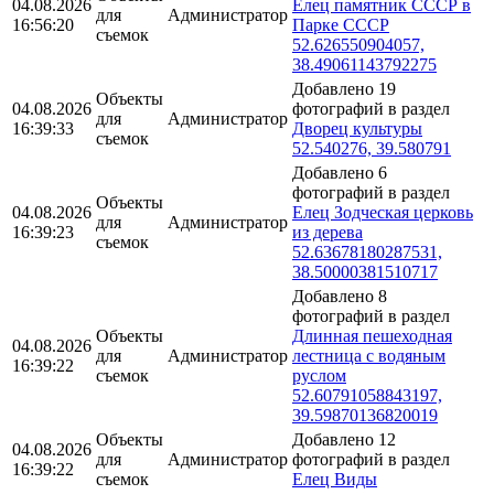
04.08.2026
Елец памятник СССР в
для
Администратор
16:56:20
Парке СССР
съемок
52.626550904057,
38.49061143792275
Добавлено 19
Объекты
04.08.2026
фотографий в раздел
для
Администратор
16:39:33
Дворец культуры
съемок
52.540276, 39.580791
Добавлено 6
фотографий в раздел
Объекты
04.08.2026
Елец Зодческая церковь
для
Администратор
16:39:23
из дерева
съемок
52.63678180287531,
38.50000381510717
Добавлено 8
фотографий в раздел
Объекты
Длинная пешеходная
04.08.2026
для
Администратор
лестница с водяным
16:39:22
съемок
руслом
52.60791058843197,
39.59870136820019
Объекты
Добавлено 12
04.08.2026
для
Администратор
фотографий в раздел
16:39:22
съемок
Елец Виды