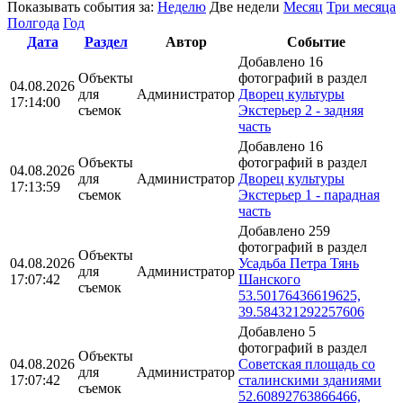
Показывать события за:
Неделю
Две недели
Месяц
Три месяца
Полгода
Год
Дата
Раздел
Автор
Событие
Добавлено 16
Объекты
фотографий в раздел
04.08.2026
для
Администратор
Дворец культуры
17:14:00
съемок
Экстерьер 2 - задняя
часть
Добавлено 16
Объекты
фотографий в раздел
04.08.2026
для
Администратор
Дворец культуры
17:13:59
съемок
Экстерьер 1 - парадная
часть
Добавлено 259
фотографий в раздел
Объекты
04.08.2026
Усадьба Петра Тянь
для
Администратор
17:07:42
Шанского
съемок
53.50176436619625,
39.584321292257606
Добавлено 5
фотографий в раздел
Объекты
04.08.2026
Советская площадь со
для
Администратор
17:07:42
сталинскими зданиями
съемок
52.60892763866466,