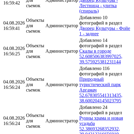
для
Администратор
Дворец Культуры -
16:59:42
съемок
Лестница - улитка
(спираль)
Добавлено 10
Объекты
04.08.2026
фотографий в раздел
для
Администратор
16:59:41
Дворец Культуры - Фойе
съемок
1 - заднее
Добавлено 14
Объекты
фотографий в раздел
04.08.2026
для
Администратор
Скалы в городе
16:56:25
съемок
52.608506383997025,
39.575925381231144
Добавлено 116
фотографий в раздел
Объекты
Природный
04.08.2026
для
Администратор
туристический парк
16:56:24
съемок
Аргамач
52.678305541313435,
38.600204145023795
Добавлено 24
фотографий в раздел
Объекты
04.08.2026
Руины храма и новая
для
Администратор
16:56:24
усадьба
съемок
52.38693268352932,