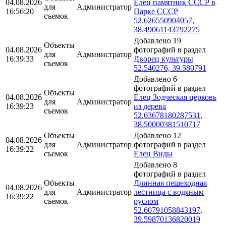
04.08.2026
Елец памятник СССР в
для
Администратор
16:56:20
Парке СССР
съемок
52.626550904057,
38.49061143792275
Добавлено 19
Объекты
04.08.2026
фотографий в раздел
для
Администратор
16:39:33
Дворец культуры
съемок
52.540276, 39.580791
Добавлено 6
фотографий в раздел
Объекты
04.08.2026
Елец Зодческая церковь
для
Администратор
16:39:23
из дерева
съемок
52.63678180287531,
38.50000381510717
Объекты
Добавлено 12
04.08.2026
для
Администратор
фотографий в раздел
16:39:22
съемок
Елец Виды
Добавлено 8
фотографий в раздел
Объекты
Длинная пешеходная
04.08.2026
для
Администратор
лестница с водяным
16:39:22
съемок
руслом
52.60791058843197,
39.59870136820019