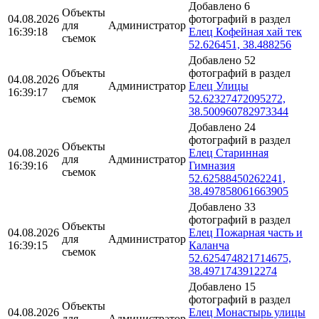
Добавлено 6
Объекты
04.08.2026
фотографий в раздел
для
Администратор
16:39:18
Елец Кофейная хай тек
съемок
52.626451, 38.488256
Добавлено 52
Объекты
фотографий в раздел
04.08.2026
для
Администратор
Елец Улицы
16:39:17
съемок
52.62327472095272,
38.500960782973344
Добавлено 24
фотографий в раздел
Объекты
04.08.2026
Елец Старинная
для
Администратор
16:39:16
Гимназия
съемок
52.62588450262241,
38.497858061663905
Добавлено 33
фотографий в раздел
Объекты
04.08.2026
Елец Пожарная часть и
для
Администратор
16:39:15
Каланча
съемок
52.625474821714675,
38.4971743912274
Добавлено 15
фотографий в раздел
Объекты
04.08.2026
Елец Монастырь улицы
для
Администратор