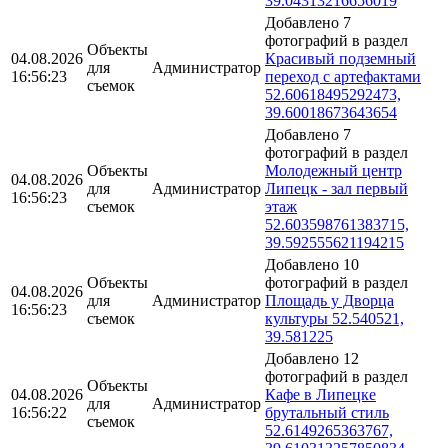
39.04313216656019
Добавлено 7
фотографий в раздел
Объекты
04.08.2026
Красивый подземный
для
Администратор
16:56:23
переход с артефактами
съемок
52.60618495292473,
39.60018673643654
Добавлено 7
фотографий в раздел
Объекты
Молодежный центр
04.08.2026
для
Администратор
Липецк - зал первый
16:56:23
съемок
этаж
52.603598761383715,
39.592555621194215
Добавлено 10
Объекты
фотографий в раздел
04.08.2026
для
Администратор
Площадь у Дворца
16:56:23
съемок
культуры 52.540521,
39.581225
Добавлено 12
фотографий в раздел
Объекты
04.08.2026
Кафе в Липецке
для
Администратор
16:56:22
брутальный стиль
съемок
52.6149265363767,