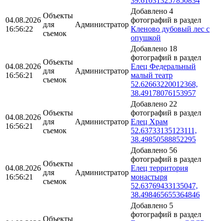
39.610313257850834
Добавлено 4
Объекты
04.08.2026
фотографий в раздел
для
Администратор
16:56:22
Кленово дубовый лес с
съемок
опушкой
Добавлено 18
фотографий в раздел
Объекты
04.08.2026
Елец Федеральный
для
Администратор
16:56:21
малый театр
съемок
52.62663220012368,
38.49178076153957
Добавлено 22
Объекты
фотографий в раздел
04.08.2026
для
Администратор
Елец Храм
16:56:21
съемок
52.63733135123111,
38.49850588852295
Добавлено 56
фотографий в раздел
Объекты
04.08.2026
Елец территория
для
Администратор
16:56:21
монастыря
съемок
52.63769433135047,
38.498465655364846
Добавлено 5
фотографий в раздел
Объекты