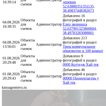
16:39:14
деревни
съемок
52.63880351351135,
38.49837448382673
Добавлено 16
Объекты
фотографий в раздел
04.08.2026
для
Администратор
Елец звонница
16:38:35
съемок
52.637901325860604,
38.49783283088801
Добавлено 213
Объекты
04.08.2026
фотографий в раздел
для
Администратор
13:56:01
Треш коммунальное
съемок
общежитие и 100 комнат
Объекты
Добавлено 9
01.08.2026
для
Администратор
фотографий в раздел
20:29:48
съемок
0000 Коттедж Хай тек
Добавлено 46
Объекты
01.08.2026
фотографий в раздел
для
Администратор
20:29:43
00000 Пионерлагерь у
съемок
Хай тек
kinoagentstvo.ru