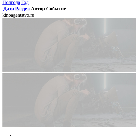
Полгода
Год
Дата
Раздел
Автор
Событие
kinoagentstvo.ru