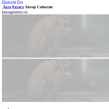
Полгода
Год
Дата
Раздел
Автор
Событие
kinoagentstvo.ru