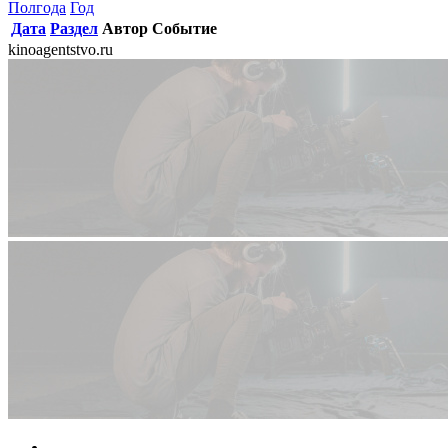
Полгода
Год
Дата
Раздел
Автор
Событие
kinoagentstvo.ru