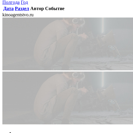
Полгода
Год
Дата
Раздел
Автор
Событие
kinoagentstvo.ru