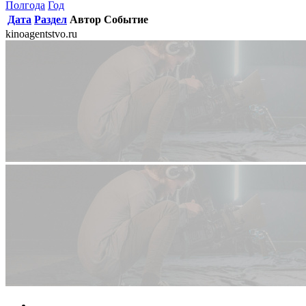
Полгода
Год
Дата
Раздел
Автор
Событие
kinoagentstvo.ru