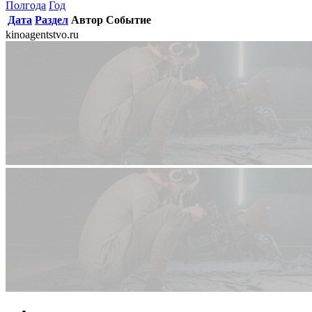
Полгода
Год
Дата
Раздел
Автор
Событие
kinoagentstvo.ru