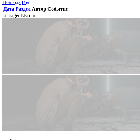
Полгода
Год
Дата
Раздел
Автор
Событие
kinoagentstvo.ru