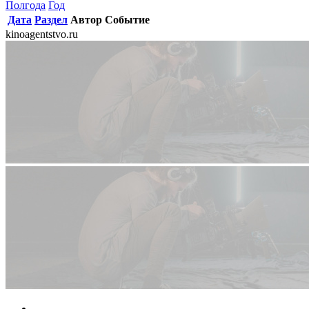
Полгода
Год
Дата
Раздел
Автор
Событие
kinoagentstvo.ru