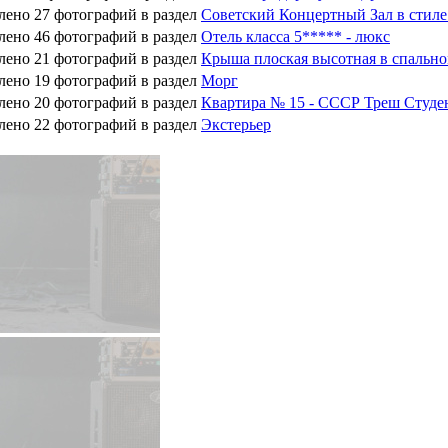
лено 27 фотографий в раздел
Советский Концертный Зал в стил
лено 46 фотографий в раздел
Отель класса 5***** - люкс
лено 21 фотографий в раздел
Крыша плоская высотная в спально
лено 19 фотографий в раздел
Морг
лено 20 фотографий в раздел
Квартира № 15 - СССР Треш Студе
лено 22 фотографий в раздел
Экстерьер