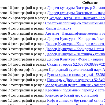
Событие
лено 16 фотографий в раздел
Дворец культуры Экстерьер 2 - задн
лено 16 фотографий в раздел
Дворец культуры Экстерьер 1 - пара
лено 259 фотографий в раздел
Усадьба Петра Тянь Шанского 53.
лено 5 фотографий в раздел
Советская площадь со сталинскими 
лено 4 фотографий в раздел
Улицы Липецка
лено 6 фотографий в раздел
Аргамач - Ландашафтные холмы и р
лено 10 фотографий в раздел
Дворец Культуры - Концертный за
лено 4 фотографий в раздел
Дворец Культуры - Коридор второго
лено 3 фотографий в раздел
Дворец Культуры - Коридоры 1 этаж
лено 5 фотографий в раздел
Дворец Культуры - Лестница - улитка
лено 10 фотографий в раздел
Дворец Культуры - Фойе 1 - заднее
лено 14 фотографий в раздел
Скалы в городе 52.60850638399702
лено 116 фотографий в раздел
Природный туристический парк Ар
лено 24 фотографий в раздел
Руины храма и новая усадьба 52.38
лено 10 фотографий в раздел
Площадь у Дворца культуры 52.5405
лено 7 фотографий в раздел
Молодежный центр Липецк - зал пер
лено 7 фотографий в раздел
Красивый подземный переход с арте
лено 4 фотографий в раздел
Кленово дубовый лес с опушкой
лено 12 фотографий в раздел
Кафе в Липецке брутальный стиль 