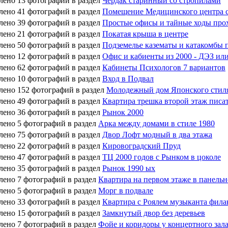
лено 13 фотографий в раздел
Чердак старинный со стропилами
лено 41 фотографий в раздел
Помещение Медицинского центра с
лено 39 фотографий в раздел
Простые офисы и тайные ходы про
лено 21 фотографий в раздел
Покатая крыша в центре
лено 50 фотографий в раздел
Подземелье казематы и катакомбы 
лено 12 фотографий в раздел
Офис и кабиенты из 2000 - ДЭЗ и
лено 62 фотографий в раздел
Кабинеты Психологов 7 вариантов
лено 10 фотографий в раздел
Вход в Подвал
лено 152 фотографий в раздел
Молодежный дом Японского стил
лено 49 фотографий в раздел
Квартира трешка второй этаж писат
лено 36 фотографий в раздел
Рынок 2000
лено 5 фотографий в раздел
Арка между домами в стиле 1980
лено 75 фотографий в раздел
Двор Лофт модный в два этажа
лено 22 фотографий в раздел
Кировоградский Пруд
лено 47 фотографий в раздел
ТЦ 2000 годов с Рынком в цоколе
лено 35 фотографий в раздел
Рынок 1990 ых
лено 7 фотографий в раздел
Квартира на первом этаже в панель
лено 5 фотографий в раздел
Морг в подвале
лено 33 фотографий в раздел
Квартира с Роялем музыканта фила
лено 15 фотографий в раздел
Замкнутый двор без деревьев
лено 7 фотографий в раздел
Фойе и коридоры у концертного зал