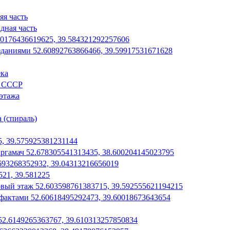
яя часть
дная часть
50176436619625, 39.584321292257606
зданиями 52.60892763866466, 39.59917531671628
ека
л СССР
 этажа
 (спираль)
5, 39.575925381231144
гамач 52.678305541313435, 38.600204145023795
693268352932, 39.04313216656019
21, 39.581225
вый этаж 52.603598761383715, 39.592555621194215
фактами 52.60618495292473, 39.60018673643654
52.6149265363767, 39.610313257850834