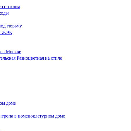
о стеклом
ходы
под тюрьму
ли ЖЭК
я в Москве
ельская Разноцветная на стиле
ном доме
нтропа в номеноклатурном доме
а