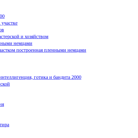
00
 участке
ов
стерской и хозяйством
енными немцами
участком построенная пленными немцами
интеллигенция, готика и бандита 2000
нской
ня
ртира