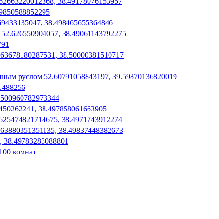
62663220012368, 38.49178076153957
49850588852295
69433135047, 38.498465655364846
52.626550904057, 38.49061143792275
791
2.63678180287531, 38.50000381510717
яным руслом 52.60791058843197, 39.59870136820019
8.488256
.500960782973344
450262241, 38.497858061663905
.625474821714675, 38.4971743912274
63880351351135, 38.49837448382673
, 38.49783283088801
100 комнат