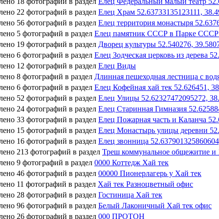
лено 18 фотографий в раздел
Елец Федеральный малый театр 52.
лено 22 фотографий в раздел
Елец Храм 52.63733135123111, 38.
лено 56 фотографий в раздел
Елец территория монастыря 52.637
лено 5 фотографий в раздел
Елец памятник СССР в Парке СССР 
лено 19 фотографий в раздел
Дворец культуры 52.540276, 39.580
лено 6 фотографий в раздел
Елец Зодческая церковь из дерева 5
лено 12 фотографий в раздел
Елец Виды
лено 8 фотографий в раздел
Длинная пешеходная лестница с вод
лено 6 фотографий в раздел
Елец Кофейная хай тек 52.626451, 3
лено 52 фотографий в раздел
Елец Улицы 52.62327472095272, 38
лено 24 фотографий в раздел
Елец Старинная Гимназия 52.62588
лено 33 фотографий в раздел
Елец Пожарная часть и Каланча 52
лено 15 фотографий в раздел
Елец Монастырь улицы деревни 52.
лено 16 фотографий в раздел
Елец звонница 52.637901325860604
лено 213 фотографий в раздел
Треш коммунальное общежитие и 
лено 9 фотографий в раздел
0000 Коттедж Хай тек
лено 46 фотографий в раздел
00000 Пионерлагерь у Хай тек
лено 11 фотографий в раздел
Хай тек Разноцветный офис
лено 28 фотографий в раздел
Гостиница Хай тек
лено 96 фотографий в раздел
Белый Лаконичный Хай тек офис
лено 26 фотографий в раздел
000 ПРОТОН