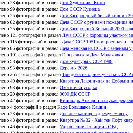
лено 28 фотографий в раздел
Дом Художника Кино
лено 99 фотографий в раздел
Дом СССР Кузнеца
лено 25 фотографий в раздел
Дом Загорордный белый кирпич 20
лено 82 фотографий в раздел
Дача СССР с руинами пожарища на
лено 75 фотографий в раздел
Дом Загородный Большой 2000 год
лено 121 фотографий в раздел
Дача СССР с хорошим участком ма
лено 115 фотографий в раздел
Дача СССР 1951 построенная пл
лено 86 фотографий в раздел
Дача женская из СССР с зеленым 
лено 101 фотографий в раздел
Генеральская Дача Малаховки
лено 58 фотографий в раздел
Дом культуры СССР 1988
лено 93 фотографий в раздел
Деревня 2026
лено 265 фотографий в раздел
Три дома на одном участке СССР 
лено 40 фотографий в раздел
Квартира Лаконичная на Добрыни
лено 93 фотографий в раздел
Охотничьи угодья
лено 20 фотографий в раздел
0000 ДК СССР
лено 42 фотографий в раздел
Кинопарк Аркарон и глухая декрев
лено 4 фотографий в раздел
Кафе Большаков Кашин
лено 23 фотографий в раздел
Древнее капище в дремучем лесу
лено 43 фотографий в раздел
Квартира № 32 - Хай тек Лофт ква
лено 46 фотографий в раздел
Управление Полиции - ОВД