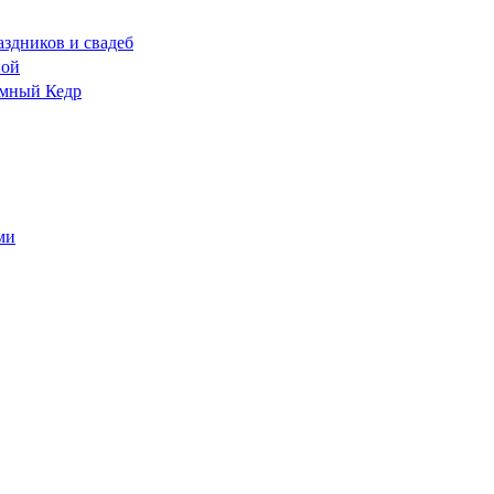
аздников и свадеб
ной
емный Кедр
ми