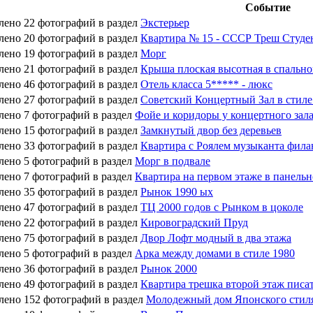
Событие
лено 22 фотографий в раздел
Экстерьер
лено 20 фотографий в раздел
Квартира № 15 - СССР Треш Студе
лено 19 фотографий в раздел
Морг
лено 21 фотографий в раздел
Крыша плоская высотная в спально
лено 46 фотографий в раздел
Отель класса 5***** - люкс
лено 27 фотографий в раздел
Советский Концертный Зал в стил
лено 7 фотографий в раздел
Фойе и коридоры у концертного зал
лено 15 фотографий в раздел
Замкнутый двор без деревьев
лено 33 фотографий в раздел
Квартира с Роялем музыканта фила
лено 5 фотографий в раздел
Морг в подвале
лено 7 фотографий в раздел
Квартира на первом этаже в панель
лено 35 фотографий в раздел
Рынок 1990 ых
лено 47 фотографий в раздел
ТЦ 2000 годов с Рынком в цоколе
лено 22 фотографий в раздел
Кировоградский Пруд
лено 75 фотографий в раздел
Двор Лофт модный в два этажа
лено 5 фотографий в раздел
Арка между домами в стиле 1980
лено 36 фотографий в раздел
Рынок 2000
лено 49 фотографий в раздел
Квартира трешка второй этаж писат
лено 152 фотографий в раздел
Молодежный дом Японского стил