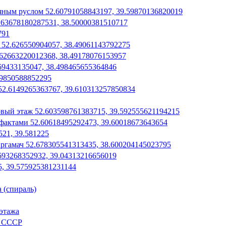
яным руслом 52.60791058843197, 39.59870136820019
2.63678180287531, 38.50000381510717
791
52.626550904057, 38.49061143792275
62663220012368, 38.49178076153957
69433135047, 38.498465655364846
49850588852295
52.6149265363767, 39.610313257850834
вый этаж 52.603598761383715, 39.592555621194215
фактами 52.60618495292473, 39.60018673643654
21, 39.581225
гамач 52.678305541313435, 38.600204145023795
693268352932, 39.04313216656019
5, 39.575925381231144
 (спираль)
 этажа
л СССР