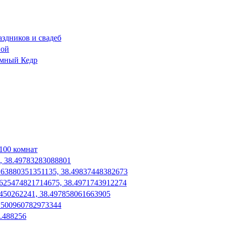
аздников и свадеб
ной
емный Кедр
100 комнат
, 38.49783283088801
63880351351135, 38.49837448382673
.625474821714675, 38.4971743912274
450262241, 38.497858061663905
.500960782973344
8.488256