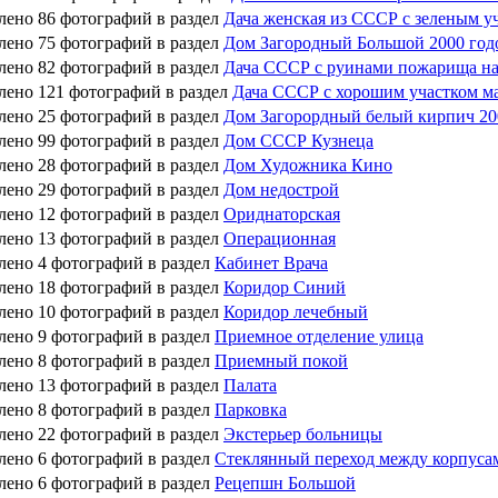
лено 86 фотографий в раздел
Дача женская из СССР с зеленым 
лено 75 фотографий в раздел
Дом Загородный Большой 2000 год
лено 82 фотографий в раздел
Дача СССР с руинами пожарища на
лено 121 фотографий в раздел
Дача СССР с хорошим участком ма
лено 25 фотографий в раздел
Дом Загорордный белый кирпич 20
лено 99 фотографий в раздел
Дом СССР Кузнеца
лено 28 фотографий в раздел
Дом Художника Кино
лено 29 фотографий в раздел
Дом недострой
лено 12 фотографий в раздел
Ориднаторская
лено 13 фотографий в раздел
Операционная
лено 4 фотографий в раздел
Кабинет Врача
лено 18 фотографий в раздел
Коридор Синий
лено 10 фотографий в раздел
Коридор лечебный
лено 9 фотографий в раздел
Приемное отделение улица
лено 8 фотографий в раздел
Приемный покой
лено 13 фотографий в раздел
Палата
лено 8 фотографий в раздел
Парковка
лено 22 фотографий в раздел
Экстерьер больницы
лено 6 фотографий в раздел
Стеклянный переход между корпуса
лено 6 фотографий в раздел
Рецепшн Большой