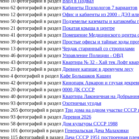
лено 10 фотографий в раздел
Вход в Подвал
лено 62 фотографий в раздел
Кабинеты Психологов 7 вариантов
лено 12 фотографий в раздел
Офис и кабиенты из 2000 - ДЭЗ и
лено 50 фотографий в раздел
Подземелье казематы и катакомбы 
лено 21 фотографий в раздел
Покатая крыша в центре
лено 41 фотографий в раздел
Помещение Медицинского центра с
лено 39 фотографий в раздел
Простые офисы и тайные ходы про
лено 13 фотографий в раздел
Чердак старинный со стропилами
лено 46 фотографий в раздел
Управление Полиции - ОВД
лено 43 фотографий в раздел
Квартира № 32 - Хай тек Лофт ква
лено 23 фотографий в раздел
Древнее капище в дремучем лесу
лено 4 фотографий в раздел
Кафе Большаков Кашин
лено 42 фотографий в раздел
Кинопарк Аркарон и глухая декрев
лено 20 фотографий в раздел
0000 ДК СССР
лено 40 фотографий в раздел
Квартира Лаконичная на Добрыни
лено 93 фотографий в раздел
Охотничьи угодья
лено 265 фотографий в раздел
Три дома на одном участке СССР 
лено 93 фотографий в раздел
Деревня 2026
лено 58 фотографий в раздел
Дом культуры СССР 1988
лено 101 фотографий в раздел
Генеральская Дача Малаховки
лено 115 фотографий в раздел
Дача СССР 1951 построенная пл