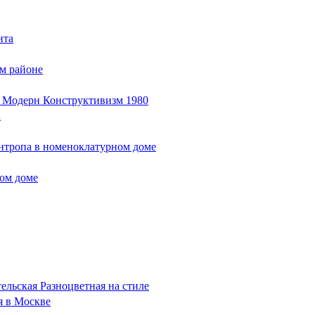
нта
м районе
е Модерн Конструктивизм 1980
а
нтропа в номеноклатурном доме
ном доме
ельская Разноцветная на стиле
я в Москве