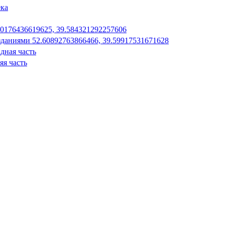
ека
50176436619625, 39.584321292257606
зданиями 52.60892763866466, 39.59917531671628
дная часть
яя часть