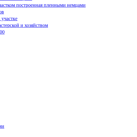
участком построенная пленными немцами
ов
 участке
стерской и хозяйством
00
ми