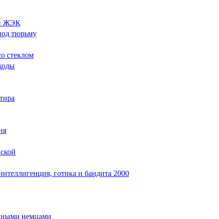
ли ЖЭК
под тюрьму
о стеклом
ходы
ртира
ня
нской
интеллигенция, готика и бандита 2000
енными немцами