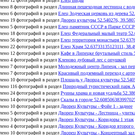
лено 12 фотографий в раздел
Елец Виды
лено 8 фотографий в раздел
Длинная пешеходная лестница с вод
лено 6 фотографий в раздел
Елец Зодческая церковь из дерева 5
лено 19 фотографий в раздел
Дворец культуры 52.540276, 39.580
лено 5 фотографий в раздел
Елец памятник СССР в Парке СССР 
лено 18 фотографий в раздел
Елец Федеральный малый театр 52.
лено 56 фотографий в раздел
Елец территория монастыря 52.637
лено 22 фотографий в раздел
Елец Храм 52.63733135123111, 38.
лено 12 фотографий в раздел
Кафе в Липецке брутальный стиль 
лено 4 фотографий в раздел
Кленово дубовый лес с опушкой
лено 7 фотографий в раздел
Молодежный центр Липецк - зал пер
лено 7 фотографий в раздел
Красивый подземный переход с арте
лено 10 фотографий в раздел
Площадь у Дворца культуры 52.5405
лено 116 фотографий в раздел
Природный туристический парк Ар
лено 24 фотографий в раздел
Руины храма и новая усадьба 52.38
лено 14 фотографий в раздел
Скалы в городе 52.60850638399702
лено 10 фотографий в раздел
Дворец Культуры - Фойе 1 - заднее
лено 5 фотографий в раздел
Дворец Культуры - Лестница - улитка
лено 3 фотографий в раздел
Дворец Культуры - Коридоры 1 этаж
лено 4 фотографий в раздел
Дворец Культуры - Коридор второго
лено 10 фотографий в раздел
Дворец Культуры - Концертный за