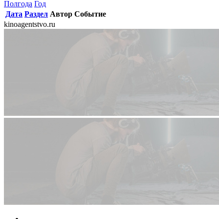
Полгода
Год
Дата
Раздел
Автор
Событие
kinoagentstvo.ru