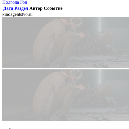
Полгода
Год
Дата
Раздел
Автор
Событие
kinoagentstvo.ru