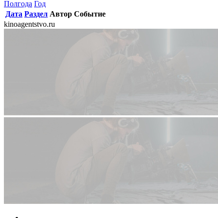
Полгода
Год
Дата
Раздел
Автор
Событие
kinoagentstvo.ru