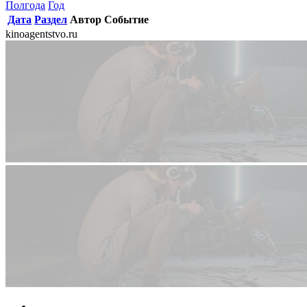
Полгода
Год
Дата
Раздел
Автор
Событие
kinoagentstvo.ru