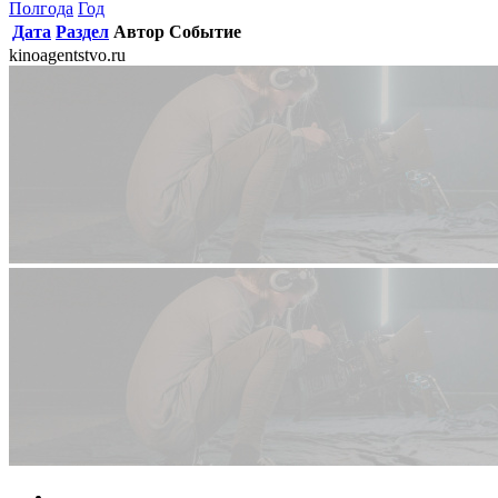
Полгода
Год
Дата
Раздел
Автор
Событие
kinoagentstvo.ru