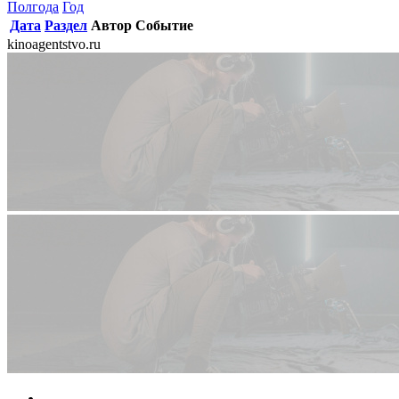
Полгода
Год
Дата
Раздел
Автор
Событие
kinoagentstvo.ru