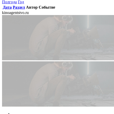
Полгода
Год
Дата
Раздел
Автор
Событие
kinoagentstvo.ru