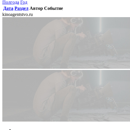
Полгода
Год
Дата
Раздел
Автор
Событие
kinoagentstvo.ru