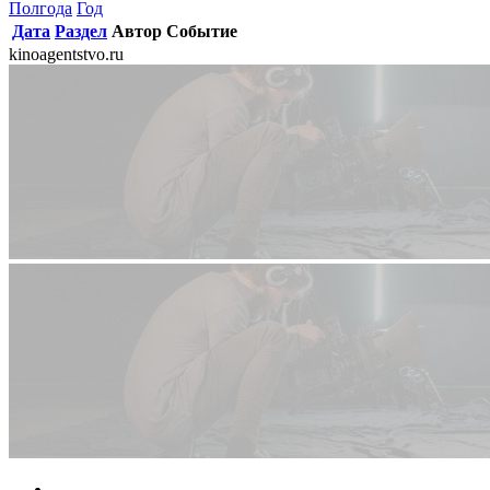
Полгода
Год
Дата
Раздел
Автор
Событие
kinoagentstvo.ru