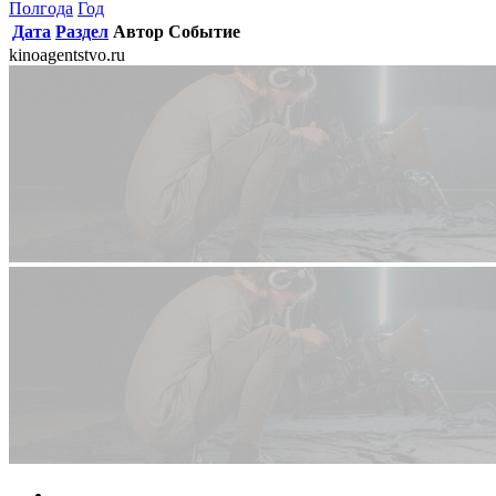
Полгода
Год
Дата
Раздел
Автор
Событие
kinoagentstvo.ru