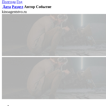
Полгода
Год
Дата
Раздел
Автор
Событие
kinoagentstvo.ru