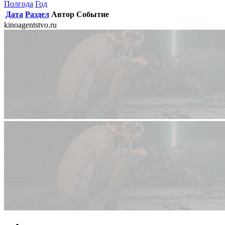
Полгода
Год
Дата
Раздел
Автор
Событие
kinoagentstvo.ru