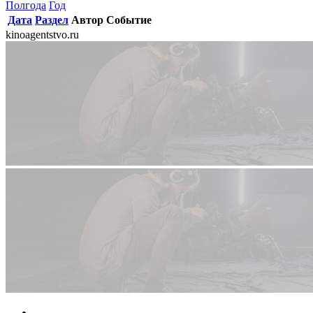
Полгода
Год
Дата
Раздел
Автор
Событие
kinoagentstvo.ru