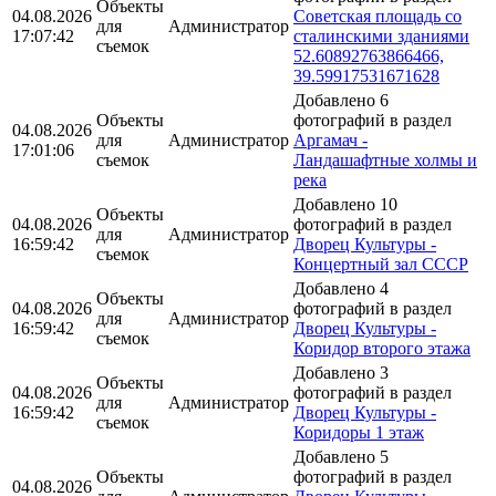
Объекты
04.08.2026
Советская площадь со
для
Администратор
17:07:42
сталинскими зданиями
съемок
52.60892763866466,
39.59917531671628
Добавлено 6
Объекты
фотографий в раздел
04.08.2026
для
Администратор
Аргамач -
17:01:06
съемок
Ландашафтные холмы и
река
Добавлено 10
Объекты
04.08.2026
фотографий в раздел
для
Администратор
16:59:42
Дворец Культуры -
съемок
Концертный зал СССР
Добавлено 4
Объекты
04.08.2026
фотографий в раздел
для
Администратор
16:59:42
Дворец Культуры -
съемок
Коридор второго этажа
Добавлено 3
Объекты
04.08.2026
фотографий в раздел
для
Администратор
16:59:42
Дворец Культуры -
съемок
Коридоры 1 этаж
Добавлено 5
Объекты
фотографий в раздел
04.08.2026