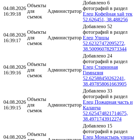
Добавлено 6
Объекты
04.08.2026
фотографий в раздел
для
Администратор
16:39:18
Елец Кофейная хай тек
съемок
52.626451, 38.488256
Добавлено 52
Объекты
фотографий в раздел
04.08.2026
для
Администратор
Елец Улицы
16:39:17
съемок
52.62327472095272,
38.500960782973344
Добавлено 24
фотографий в раздел
Объекты
04.08.2026
Елец Старинная
для
Администратор
16:39:16
Гимназия
съемок
52.62588450262241,
38.497858061663905
Добавлено 33
фотографий в раздел
Объекты
04.08.2026
Елец Пожарная часть и
для
Администратор
16:39:15
Каланча
съемок
52.625474821714675,
38.4971743912274
Добавлено 15
фотографий в раздел
Объекты
04.08.2026
Елец Монастырь улицы
для
Администратор