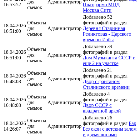
для
Администратор
16:53:52
Платформа МЦД
съемок
Москва Сити
Добавлено 52
Объекты
фотографий в раздел
18.04.2026
для
Администратор
Деревня Старинная
16:51:00
съемок
Реликтовая - Царского
времени Избы
Добавлено 39
Объекты
18.04.2026
фотографий в раздел
для
Администратор
16:51:00
Дом Музыканта СССР и
съемок
еще 2 на участке
Добавлено 21
Объекты
18.04.2026
фотографий в раздел
для
Администратор
16:48:08
Двор с фонтаном
съемок
Сталинского времени
Добавлено 4
Объекты
18.04.2026
фотографий в раздел
для
Администратор
16:48:08
Двор СССР с
съемок
квадратной аркой
Добавлено 26
Объекты
18.04.2026
фотографий в раздел
Бар
для
Администратор
14:26:07
Без окон с детским залом
съемок
и двумя випами