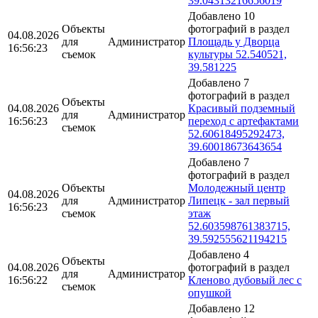
39.04313216656019
Добавлено 10
Объекты
фотографий в раздел
04.08.2026
для
Администратор
Площадь у Дворца
16:56:23
съемок
культуры 52.540521,
39.581225
Добавлено 7
фотографий в раздел
Объекты
04.08.2026
Красивый подземный
для
Администратор
16:56:23
переход с артефактами
съемок
52.60618495292473,
39.60018673643654
Добавлено 7
фотографий в раздел
Объекты
Молодежный центр
04.08.2026
для
Администратор
Липецк - зал первый
16:56:23
съемок
этаж
52.603598761383715,
39.592555621194215
Добавлено 4
Объекты
04.08.2026
фотографий в раздел
для
Администратор
16:56:22
Кленово дубовый лес с
съемок
опушкой
Добавлено 12