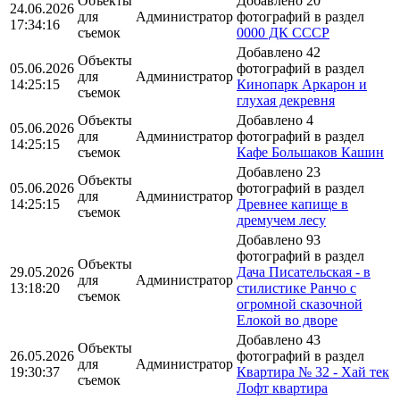
Объекты
Добавлено 20
24.06.2026
для
Администратор
фотографий в раздел
17:34:16
съемок
0000 ДК СССР
Добавлено 42
Объекты
05.06.2026
фотографий в раздел
для
Администратор
14:25:15
Кинопарк Аркарон и
съемок
глухая декревня
Объекты
Добавлено 4
05.06.2026
для
Администратор
фотографий в раздел
14:25:15
съемок
Кафе Большаков Кашин
Добавлено 23
Объекты
05.06.2026
фотографий в раздел
для
Администратор
14:25:15
Древнее капище в
съемок
дремучем лесу
Добавлено 93
фотографий в раздел
Объекты
29.05.2026
Дача Писательская - в
для
Администратор
13:18:20
стилистике Ранчо с
съемок
огромной сказочной
Елокой во дворе
Добавлено 43
Объекты
26.05.2026
фотографий в раздел
для
Администратор
19:30:37
Квартира № 32 - Хай тек
съемок
Лофт квартира