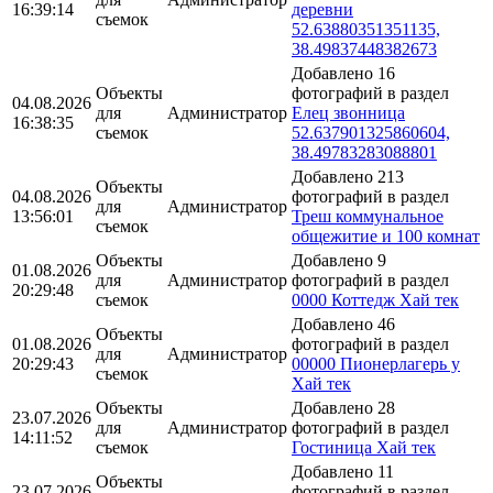
16:39:14
деревни
съемок
52.63880351351135,
38.49837448382673
Добавлено 16
Объекты
фотографий в раздел
04.08.2026
для
Администратор
Елец звонница
16:38:35
съемок
52.637901325860604,
38.49783283088801
Добавлено 213
Объекты
04.08.2026
фотографий в раздел
для
Администратор
13:56:01
Треш коммунальное
съемок
общежитие и 100 комнат
Объекты
Добавлено 9
01.08.2026
для
Администратор
фотографий в раздел
20:29:48
съемок
0000 Коттедж Хай тек
Добавлено 46
Объекты
01.08.2026
фотографий в раздел
для
Администратор
20:29:43
00000 Пионерлагерь у
съемок
Хай тек
Объекты
Добавлено 28
23.07.2026
для
Администратор
фотографий в раздел
14:11:52
съемок
Гостиница Хай тек
Добавлено 11
Объекты
23.07.2026
фотографий в раздел