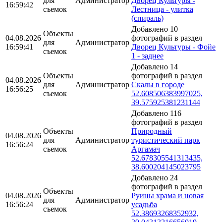
для
Администратор
Дворец Культуры -
16:59:42
съемок
Лестница - улитка
(спираль)
Добавлено 10
Объекты
04.08.2026
фотографий в раздел
для
Администратор
16:59:41
Дворец Культуры - Фойе
съемок
1 - заднее
Добавлено 14
Объекты
фотографий в раздел
04.08.2026
для
Администратор
Скалы в городе
16:56:25
съемок
52.608506383997025,
39.575925381231144
Добавлено 116
фотографий в раздел
Объекты
Природный
04.08.2026
для
Администратор
туристический парк
16:56:24
съемок
Аргамач
52.678305541313435,
38.600204145023795
Добавлено 24
фотографий в раздел
Объекты
04.08.2026
Руины храма и новая
для
Администратор
16:56:24
усадьба
съемок
52.38693268352932,