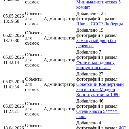
съемок
Минималистическая 5
комнат
Объекты
Добавлено 125
05.05.2026
для
Администратор
фотографий в раздел
13:19:58
съемок
Школа CCCР Люберцы
Добавлено 15
Объекты
05.05.2026
фотографий в раздел
для
Администратор
13:10:30
Замкнутый двор без
съемок
деревьев
Добавлено 7
Объекты
05.05.2026
фотографий в раздел
для
Администратор
11:42:14
Фойе и коридоры у
съемок
концертного зала
Добавлено 27
Объекты
фотографий в раздел
05.05.2026
для
Администратор
Советский Концертный
11:41:34
съемок
Зал в стиле Модерн
Конструктивизм 1980
Добавлено 46
Объекты
05.05.2026
фотографий в раздел
для
Администратор
11:27:21
Отель класса 5***** -
съемок
люкс
Добавлено 4
Объекты
18.04.2026
фотографий в раздел
ЖД