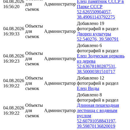
04.08.2026
Елец памятник СССР в
для
Администратор
16:56:20
Парке СССР
съемок
52.626550904057,
38.49061143792275
Добавлено 19
Объекты
04.08.2026
фотографий в раздел
для
Администратор
16:39:33
Дворец культуры
съемок
52.540276, 39.580791
Добавлено 6
фотографий в раздел
Объекты
04.08.2026
Елец Зодческая церковь
для
Администратор
16:39:23
из дерева
съемок
52.63678180287531,
38.50000381510717
Объекты
Добавлено 12
04.08.2026
для
Администратор
фотографий в раздел
16:39:22
съемок
Елец Виды
Добавлено 8
фотографий в раздел
Объекты
Длинная пешеходная
04.08.2026
для
Администратор
лестница с водяным
16:39:22
съемок
руслом
52.60791058843197,
39.59870136820019