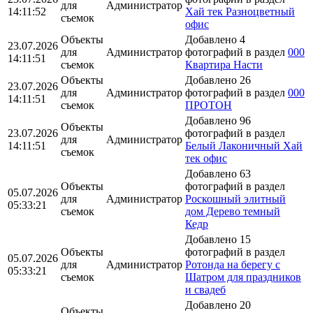
для
Администратор
14:11:52
Хай тек Разноцветный
съемок
офис
Объекты
Добавлено 4
23.07.2026
для
Администратор
фотографий в раздел
000
14:11:51
съемок
Квартира Насти
Объекты
Добавлено 26
23.07.2026
для
Администратор
фотографий в раздел
000
14:11:51
съемок
ПРОТОН
Добавлено 96
Объекты
23.07.2026
фотографий в раздел
для
Администратор
14:11:51
Белый Лаконичный Хай
съемок
тек офис
Добавлено 63
Объекты
фотографий в раздел
05.07.2026
для
Администратор
Роскошный элитный
05:33:21
съемок
дом Дерево темный
Кедр
Добавлено 15
Объекты
фотографий в раздел
05.07.2026
для
Администратор
Ротонда на берегу с
05:33:21
съемок
Шатром для праздников
и свадеб
Добавлено 20
Объекты