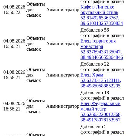
фотографий в раздел
Объекты
04.08.2026
Кафе в Липецке
для
Администратор
16:56:22
брутальный стиль
съемок
52.6149265363767,
39.610313257850834
Добавлено 56
фотографий в раздел
Объекты
04.08.2026
Елец территория
для
Администратор
16:56:21
монастыря
съемок
52.63769433135047,
38.498465655364846
Добавлено 22
Объекты
фотографий в раздел
04.08.2026
для
Администратор
Елец Храм
16:56:21
съемок
52.63733135123111,
38.49850588852295
Добавлено 18
фотографий в раздел
Объекты
04.08.2026
Елец Федеральный
для
Администратор
16:56:21
малый театр
съемок
52.62663220012368,
38.49178076153957
Добавлено 5
фотографий в раздел
Объекты