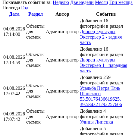
Показывать события за:
Неделю
Две недели
Месяц
Три месяца
Полгода
Год
Дата
Раздел
Автор
Событие
Добавлено 16
Объекты
фотографий в раздел
04.08.2026
для
Администратор
Дворец культуры
17:14:00
съемок
Экстерьер 2 - задняя
часть
Добавлено 16
Объекты
фотографий в раздел
04.08.2026
для
Администратор
Дворец культуры
17:13:59
съемок
Экстерьер 1 - парадная
часть
Добавлено 259
фотографий в раздел
Объекты
04.08.2026
Усадьба Петра Тянь
для
Администратор
17:07:42
Шанского
съемок
53.50176436619625,
39.584321292257606
Объекты
Добавлено 4
04.08.2026
для
Администратор
фотографий в раздел
17:07:42
съемок
Улицы Липецка
Добавлено 5
фотографий в раздел