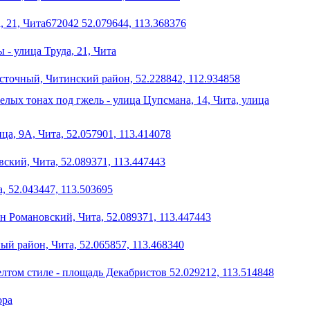
 21, Чита672042 52.079644, 113.368376
 - улица Труда, 21, Чита
точный, Читинский район, 52.228842, 112.934858
лых тонах под гжель - улица Цупсмана, 14, Чита, улица
ица, 9А, Чита, 52.057901, 113.414078
ский, Чита, 52.089371, 113.447443
, 52.043447, 113.503695
н Романовский, Чита, 52.089371, 113.447443
ый район, Чита, 52.065857, 113.468340
елтом стиле - площадь Декабристов 52.029212, 113.514848
ора