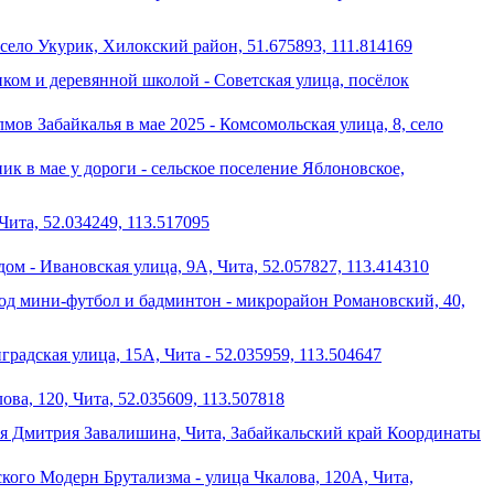
село Укурик, Хилокский район, 51.675893, 111.814169
ом и деревянной школой - Советская улица, посёлок
мов Забайкалья в мае 2025 - Комсомольская улица, 8, село
к в мае у дороги - сельское поселение Яблоновское,
Чита, 52.034249, 113.517095
дом - Ивановская улица, 9А, Чита, 52.057827, 113.414310
од мини-футбол и бадминтон - микрорайон Романовский, 40,
радская улица, 15А, Чита - 52.035959, 113.504647
ова, 120, Чита, 52.035609, 113.507818
ая Дмитрия Завалишина, Чита, Забайкальский край Координаты
кого Модерн Брутализма - улица Чкалова, 120А, Чита,