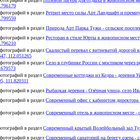
фотографий в раздел
Полевой лагерь для отдыха в живописном ме
1.796179
 фотографий в раздел
Ретрит место силы Арт Ландшафт и премиум
1.799559
 фотографий в раздел
Природа Арт Парка Тужи - сельское поселе
 фотографий в раздел
Ресторан в стиле Юрты в живописном месте
1.796210
 фотографий в раздел
Скалистый перевал с витиеватой дорогой к
647, 112.051265
 фотографий в раздел
Село в глубинке России с мостиком через р
2.679573
фотографий в раздел
Современные коттеджи из Кедра - деревня У
5, 111.820311
 фотографий в раздел
Рыбацкая деревня - Озёрная улица, село Ив
 фотографий в раздел
Современный офис с кабинетом директора и
 фотографий в раздел
Современный отель в живописном месте - с
фотографий в раздел
Современный крытый Волейбольный зал Т
 фотографий в раздел
Современный санаторий на берегу озера - с