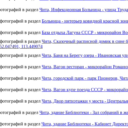
фотографий в раздел
Чита, Инфекционная Больница - улица Труда,
 фотографий в раздел
Больница - интерьер ковидной красной зоны
 фотографий в раздел
База отдыха Лагуна СССР - микрорайон Вос
 фотографий в раздел
Чита, Сказочный расписной домик в сине бе
52.047491, 113.449074
 фотографий в раздел
Чита, Баня на Берегу озера - Ивановская ул
 фотографий в раздел
Чита, Вагон ресторан - микрорайон Романов
 фотографий в раздел
Чита, городской парк - парк Пионеров, Чита
 фотографий в раздел
Чита, Вагон купе поезда СССР - микрорайо
 фотографий в раздел
Чита, Двор пятиэтажки у моста - Центральн
фотографий в раздел
Чита, здание Библиотеки - Зал собраний в ж
 фотографий в раздел
Чита, здание Библиотеки - Кабинет Директ