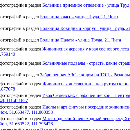
 фотографий в раздел
Больница приемное отделение - улица Труда
фотографий в раздел
Больница класс - улица Труда, 21, Чита
фотографий в раздел
Больница Ковидный корпус - улица Труда, 21
фотографий в раздел
Больница Палата - улица Труда, 21, Чита
 фотографий в раздел
Живописная деревня у края соснового леса
2.759140
 фотографий в раздел
Больничные подвалы - страсть, какие страш
фотографий в раздел
Заброшенная АЗС с видом на ТЭЦ - Раздольны
 фотографий в раздел
Живописная лиственница на крутом склоне 
2.877078
 фотографий в раздел
Изба Семейских с рабочей печкой - Центра
49, 111.421627
 фотографий в раздел
Идолы и арт фигуры посередине живописног
он, 51.663477, 111.800358
 фотографий в раздел
Мост подвесной пешеходный через реку Хил
он, 51.663522, 111.795476