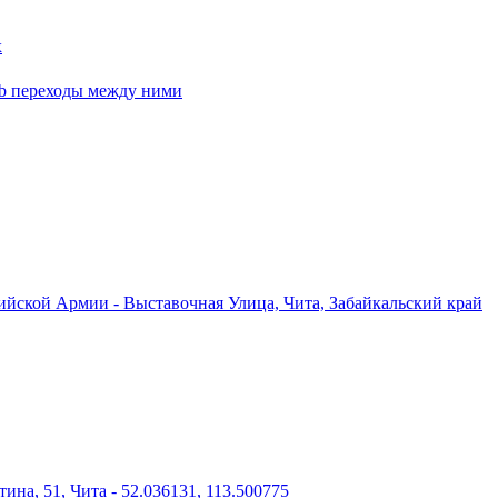
х
 b переходы между ними
ийской Армии - Выставочная Улица, Чита, Забайкальский край
ина, 51, Чита - 52.036131, 113.500775