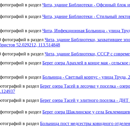
 фотографий в раздел
Чита, здание Библиотеки - Офсиный блок и
 фотографий в раздел
Чита, здание Библиотеки - Стильный лекто
 фотографий в раздел
Чита, Инфекционная Больница - улица Труда
0 фотографий в раздел
Чита, здание Библиотеки, захватившее э
ристов 52.029212, 113.514848
0 фотографий в раздел
Чита, здание Библиотеки, СССР с соврем
 фотографий в раздел
Берег озера Арахлей в конце мая - сельско
 фотографий в раздел
Больница - Светлый корпус - улица Труда, 2
фотографий в раздел
Берег озера Тасей в лесочке у поселка - озе
3.124937
фотографий в раздел
Берег озера Тасей у элитного поселка - ДНТ
 фотографий в раздел
Берег озера Шаклинское у села Беклемишево
фотографий в раздел
Больница пост медсестры ковидного отделени