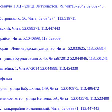
ромную ТЭЦ - улица Энтузиастов, 79, Чита672042 52.062743,
стровского, 56, Чита, 52.034274, 113.518711
ский, Чита, 52.089371, 113.447443
айон, Чита, 52.040898, 113.523009
ран - Ленинградская улица, 36, Чита - 52.033625, 113.503314
 - улица Курнатовского, 45, Чита672012 52.044046, 113.501241
штейна, 1, Чита672014 52.044899, 113.454330
шафтами
я - улица Бабушкина, 149, Чита - 52.040875, 113.496472
енное гетто - улица Нечаева, 5А, Чита - 52.043579, 113.523400
 - микрорайон Романовский, Чита, 52.089371, 113.447443