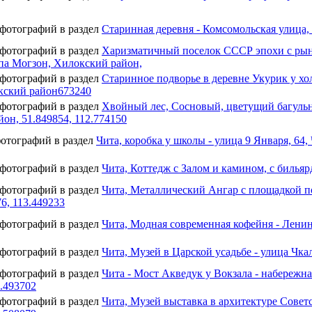
 фотографий в раздел
Старинная деревня - Комсомольская улица, 
 фотографий в раздел
Харизматичный поселок СССР эпохи с рынк
па Могзон, Хилокский район,
 фотографий в раздел
Старинное подворье в деревне Укурик у хол
кский район673240
 фотографий в раздел
Хвойный лес, Сосновый, цветущий багульни
он, 51.849854, 112.774150
фотографий в раздел
Чита, коробка у школы - улица 9 Января, 64, 
 фотографий в раздел
Чита, Коттедж с Залом и камином, с бильяр
 фотографий в раздел
Чита, Металлический Ангар с площадкой п
76, 113.449233
 фотографий в раздел
Чита, Модная современная кофейня - Ленинг
 фотографий в раздел
Чита, Музей в Царской усадьбе - улица Чкал
 фотографий в раздел
Чита - Мост Акведук у Вокзала - набережн
3.493702
 фотографий в раздел
Чита, Музей выставка в архитектуре Советс