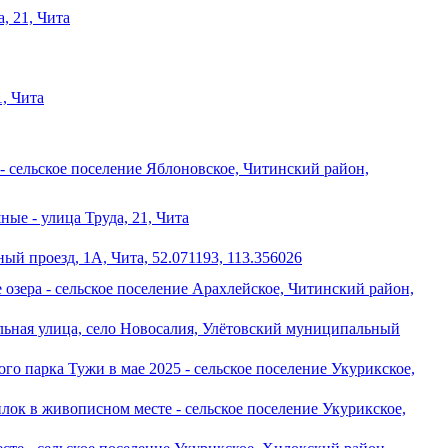
, 21, Чита
, Чита
 - сельское поселение Яблоновское, Читинский район,
ные - улица Труда, 21, Чита
й проезд, 1А, Чита, 52.071193, 113.356026
озера - сельское поселение Арахлейское, Читинский район,
льная улица, село Новосалия, Улётовский муниципальный
о парка Тужи в мае 2025 - сельское поселение Укурикское,
ок в живописном месте - сельское поселение Укурикское,