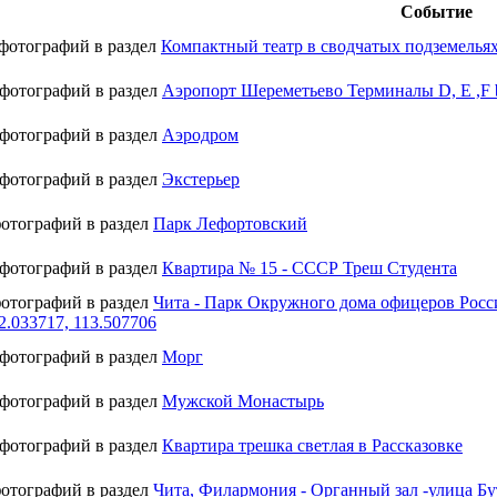
Событие
 фотографий в раздел
Компактный театр в сводчатых подземелья
 фотографий в раздел
Аэропорт Шереметьево Терминалы D, E ,F
 фотографий в раздел
Аэродром
 фотографий в раздел
Экстерьер
фотографий в раздел
Парк Лефортовский
 фотографий в раздел
Квартира № 15 - СССР Треш Студента
фотографий в раздел
Чита - Парк Окружного дома офицеров Росс
.033717, 113.507706
 фотографий в раздел
Морг
 фотографий в раздел
Мужской Монастырь
 фотографий в раздел
Квартира трешка светлая в Рассказовке
фотографий в раздел
Чита, Филармония - Органный зал -улица Бут