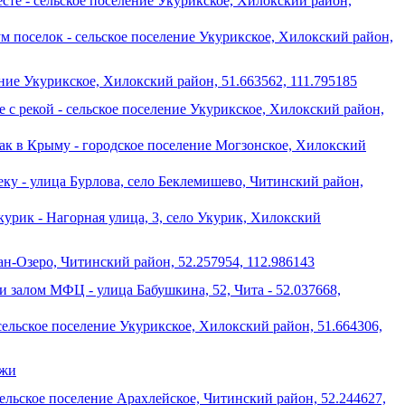
сте - сельское поселение Укурикское, Хилокский район,
 поселок - сельское поселение Укурикское, Хилокский район,
ние Укурикское, Хилокский район, 51.663562, 111.795185
 с рекой - сельское поселение Укурикское, Хилокский район,
ак в Крыму - городское поселение Могзонское, Хилокский
еку - улица Бурлова, село Беклемишево, Читинский район,
курик - Нагорная улица, 3, село Укурик, Хилокский
ан-Озеро, Читинский район, 52.257954, 112.986143
 залом МФЦ - улица Бабушкина, 52, Чита - 52.037668,
ельское поселение Укурикское, Хилокский район, 51.664306,
ужи
ельское поселение Арахлейское, Читинский район, 52.244627,