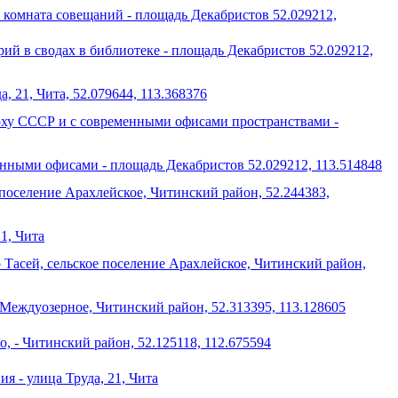
 комната совещаний - площадь Декабристов 52.029212,
рий в сводах в библиотеке - площадь Декабристов 52.029212,
, 21, Чита, 52.079644, 113.368376
поху СССР и с современными офисами пространствами -
енными офисами - площадь Декабристов 52.029212, 113.514848
е поселение Арахлейское, Читинский район, 52.244383,
1, Чита
ро Тасей, сельское поселение Арахлейское, Читинский район,
 Междуозерное, Читинский район, 52.313395, 113.128605
, - Читинский район, 52.125118, 112.675594
я - улица Труда, 21, Чита