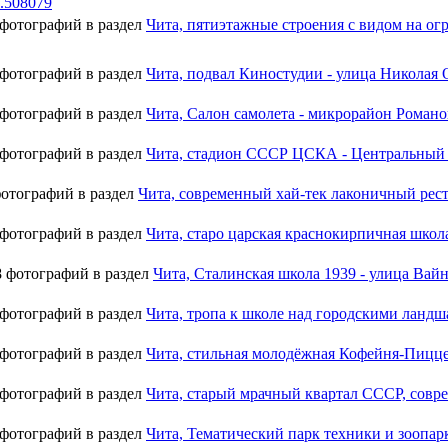
3.508079
 фотографий в раздел
Чита, пятиэтажные строения с видом на ог
 фотографий в раздел
Чита, подвал Киностудии - улица Николая О
 фотографий в раздел
Чита, Салон самолета - микрорайон Романов
 фотографий в раздел
Чита, стадион СССР ЦСКА - Центральный р
фотографий в раздел
Чита, современный хай-тек лаконичный ресто
 фотографий в раздел
Чита, старо царская краснокирпичная школа
8 фотографий в раздел
Чита, Сталинская школа 1939 - улица Вайн
 фотографий в раздел
Чита, тропа к школе над городскими ланд
 фотографий в раздел
Чита, стильная молодёжная Кофейня-Пиццери
 фотографий в раздел
Чита, старый мрачный квартал СССР, соврем
 фотографий в раздел
Чита, Тематический парк техники и зоопарк