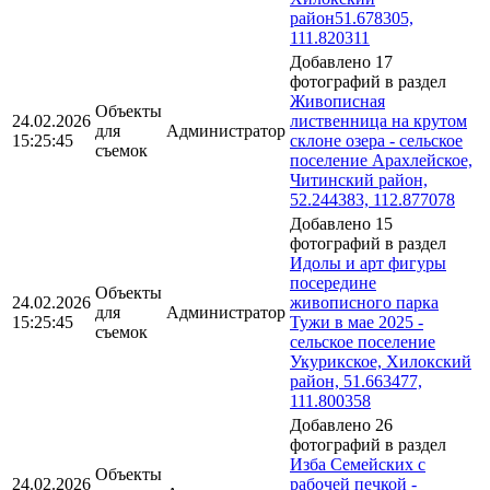
район51.678305,
111.820311
Добавлено 17
фотографий в раздел
Живописная
Объекты
24.02.2026
лиственница на крутом
для
Администратор
15:25:45
склоне озера - сельское
съемок
поселение Арахлейское,
Читинский район,
52.244383, 112.877078
Добавлено 15
фотографий в раздел
Идолы и арт фигуры
посередине
Объекты
24.02.2026
живописного парка
для
Администратор
15:25:45
Тужи в мае 2025 -
съемок
сельское поселение
Укурикское, Хилокский
район, 51.663477,
111.800358
Добавлено 26
фотографий в раздел
Изба Семейских с
Объекты
24.02.2026
рабочей печкой -