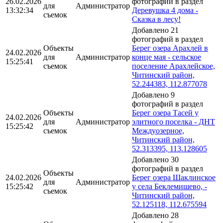
26.02.2026
фотографий в раздел
для
Администратор
13:32:34
Деревушка 4 дома -
съемок
Сказка в лесу!
Добавлено 21
фотографий в раздел
Объекты
Берег озера Арахлей в
24.02.2026
для
Администратор
конце мая - сельское
15:25:41
съемок
поселение Арахлейское,
Читинский район,
52.244383, 112.877078
Добавлено 9
фотографий в раздел
Объекты
Берег озера Тасей у
24.02.2026
для
Администратор
элитного поселка - ДНТ
15:25:42
съемок
Междуозерное,
Читинский район,
52.313395, 113.128605
Добавлено 30
фотографий в раздел
Объекты
24.02.2026
Берег озера Шаклинское
для
Администратор
15:25:42
у села Беклемишево, -
съемок
Читинский район,
52.125118, 112.675594
Добавлено 28