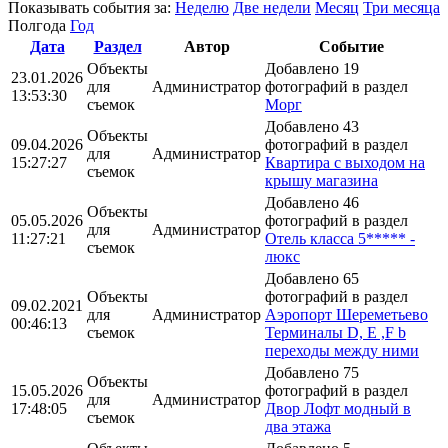
Показывать события за:
Неделю
Две недели
Месяц
Три месяца
Полгода
Год
Дата
Раздел
Автор
Событие
Объекты
Добавлено 19
23.01.2026
для
Администратор
фотографий в раздел
13:53:30
съемок
Морг
Добавлено 43
Объекты
09.04.2026
фотографий в раздел
для
Администратор
15:27:27
Квартира с выходом на
съемок
крышу магазина
Добавлено 46
Объекты
05.05.2026
фотографий в раздел
для
Администратор
11:27:21
Отель класса 5***** -
съемок
люкс
Добавлено 65
Объекты
фотографий в раздел
09.02.2021
для
Администратор
Аэропорт Шереметьево
00:46:13
съемок
Терминалы D, E ,F b
переходы между ними
Добавлено 75
Объекты
15.05.2026
фотографий в раздел
для
Администратор
17:48:05
Двор Лофт модный в
съемок
два этажа