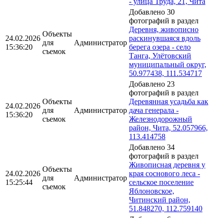
- улица Труда, 21, Чита
Добавлено 30
фотографий в раздел
Деревня, живописно
Объекты
24.02.2026
раскинувшаяся вдоль
для
Администратор
15:36:20
берега озера - село
съемок
Танга, Улётовский
муниципальный округ,
50.977438, 111.534717
Добавлено 23
фотографий в раздел
Объекты
Деревянная усадьба как
24.02.2026
для
Администратор
дача генерала -
15:36:20
съемок
Железнодорожный
район, Чита, 52.057966,
113.414758
Добавлено 34
фотографий в раздел
Живописная деревня у
Объекты
24.02.2026
края соснового леса -
для
Администратор
15:25:44
сельское поселение
съемок
Яблоновское,
Читинский район,
51.848270, 112.759140