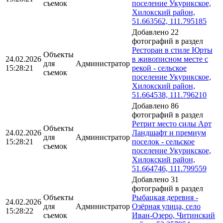
съемок
поселение Укурикское,
Хилокский район,
51.663562, 111.795185
Добавлено 22
фотографий в раздел
Ресторан в стиле Юрты
Объекты
24.02.2026
в живописном месте с
для
Администратор
15:28:21
рекой - сельское
съемок
поселение Укурикское,
Хилокский район,
51.664538, 111.796210
Добавлено 86
фотографий в раздел
Ретрит место силы Арт
Объекты
24.02.2026
Ландшафт и премиум
для
Администратор
15:28:21
поселок - сельское
съемок
поселение Укурикское,
Хилокский район,
51.664746, 111.799559
Добавлено 31
фотографий в раздел
Объекты
Рыбацкая деревня -
24.02.2026
для
Администратор
Озёрная улица, село
15:28:22
съемок
Иван-Озеро, Читинский