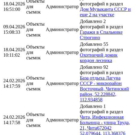
Объекты
18.04.2026
фотографий в раздел
для
Администратор
16:51:00
Дом Музыканта СССР и
съемок
еще 2 на участке
Добавлено 2
Объекты
09.04.2026
фотографий в раздел
для
Администратор
15:08:33
Гаражи в Спальнике
съемок
Строгино
Добавлено 55
Объекты
18.04.2026
фотографий в раздел
для
Администратор
10:11:02
Охотничий домик
съемок
кордон лесника
Добавлено 92
фотографий в раздел
Объекты
База отдыха Лагуна
24.02.2026
для
Администратор
СССР - микрорайон
14:17:59
съемок
Восточный, Читинский
район, 52.228842,
112.934858
Добавлено 1
фотографий в раздел
Объекты
24.02.2026
Чита, Инфекционная
для
Администратор
14:17:58
Больница - улица Труда,
съемок
21, Чита672042
52.079644, 113.368376