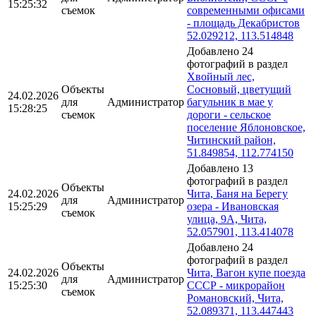
15:25:32
съемок
современными офисами
- площадь Декабристов
52.029212, 113.514848
Добавлено 24
фотографий в раздел
Хвойный лес,
Объекты
Сосновый, цветущий
24.02.2026
для
Администратор
багульник в мае у
15:28:25
съемок
дороги - сельское
поселение Яблоновское,
Читинский район,
51.849854, 112.774150
Добавлено 13
фотографий в раздел
Объекты
24.02.2026
Чита, Баня на Берегу
для
Администратор
15:25:29
озера - Ивановская
съемок
улица, 9А, Чита,
52.057901, 113.414078
Добавлено 24
фотографий в раздел
Объекты
24.02.2026
Чита, Вагон купе поезда
для
Администратор
15:25:30
СССР - микрорайон
съемок
Романовский, Чита,
52.089371, 113.447443