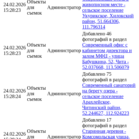
Объекты
24.02.2026
живописном месте -
для
Администратор
15:28:23
сельское поселение
съемок
Укурикское, Хилокский
район, 51.664306,
111.796314
Добавлено 46
фотографий в раздел
Объекты
Современный офис с
24.02.2026
для
Администратор
кабинетом директора и
15:28:23
съемок
залом МФЦ - улица
Бабушкина, 52, Чита -
52.037668, 113.506079
Добавлено 75
фотографий в раздел
Современный санаторий
Объекты
24.02.2026
на берегу озера -
для
Администратор
15:28:24
сельское поселение
съемок
Арахлейское,
Читинский район,
52.244627, 112.924223
Добавлено 17
фотографий в раздел
Объекты
Старинная деревня -
24.02.2026
для
Администратор
Комсомольская улица,