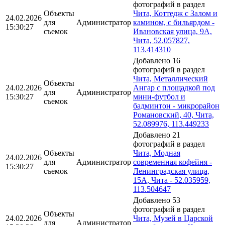
фотографий в раздел
Объекты
Чита, Коттедж с Залом и
24.02.2026
для
Администратор
камином, с бильярдом -
15:30:27
съемок
Ивановская улица, 9А,
Чита, 52.057827,
113.414310
Добавлено 16
фотографий в раздел
Чита, Металлический
Объекты
24.02.2026
Ангар с площадкой под
для
Администратор
15:30:27
мини-футбол и
съемок
бадминтон - микрорайон
Романовский, 40, Чита,
52.089976, 113.449233
Добавлено 21
фотографий в раздел
Объекты
Чита, Модная
24.02.2026
для
Администратор
современная кофейня -
15:30:27
съемок
Ленинградская улица,
15А, Чита - 52.035959,
113.504647
Добавлено 53
фотографий в раздел
Объекты
24.02.2026
Чита, Музей в Царской
для
Администратор