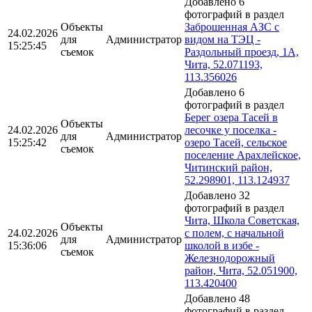
Добавлено 6
фотографий в раздел
Объекты
Заброшенная АЗС с
24.02.2026
для
Администратор
видом на ТЭЦ -
15:25:45
съемок
Раздольный проезд, 1А,
Чита, 52.071193,
113.356026
Добавлено 6
фотографий в раздел
Берег озера Тасей в
Объекты
24.02.2026
лесочке у поселка -
для
Администратор
15:25:42
озеро Тасей, сельское
съемок
поселение Арахлейское,
Читинский район,
52.298901, 113.124937
Добавлено 32
фотографий в раздел
Чита, Школа Советская,
Объекты
24.02.2026
с полем, с начальной
для
Администратор
15:36:06
школой в избе -
съемок
Железнодорожный
район, Чита, 52.051900,
113.420400
Добавлено 48
фотографий в раздел