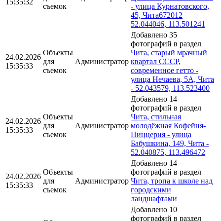
15:35:32
съемок
- улица Курнатовского,
45, Чита672012
52.044046, 113.501241
Добавлено 35
фотографий в раздел
Объекты
Чита, старый мрачный
24.02.2026
для
Администратор
квартал СССР,
15:35:33
съемок
современное гетто -
улица Нечаева, 5А, Чита
- 52.043579, 113.523400
Добавлено 14
фотографий в раздел
Объекты
Чита, стильная
24.02.2026
для
Администратор
молодёжная Кофейня-
15:35:33
съемок
Пиццерия - улица
Бабушкина, 149, Чита -
52.040875, 113.496472
Добавлено 14
Объекты
фотографий в раздел
24.02.2026
для
Администратор
Чита, тропа к школе над
15:35:33
съемок
городскими
ландшафтами
Добавлено 10
фотографий в раздел