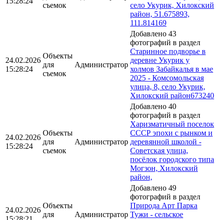
15:28:24
съемок
село Укурик, Хилокский
район, 51.675893,
111.814169
Добавлено 43
фотографий в раздел
Старинное подворье в
Объекты
24.02.2026
деревне Укурик у
для
Администратор
15:28:24
холмов Забайкалья в мае
съемок
2025 - Комсомольская
улица, 8, село Укурик,
Хилокский район673240
Добавлено 40
фотографий в раздел
Харизматичный поселок
Объекты
СССР эпохи с рынком и
24.02.2026
для
Администратор
деревянной школой -
15:28:24
съемок
Советская улица,
посёлок городского типа
Могзон, Хилокский
район,
Добавлено 49
фотографий в раздел
Объекты
Природа Арт Парка
24.02.2026
для
Администратор
Тужи - сельское
15:28:21