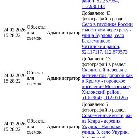
район, 52.257954,
112.986143
Добавлено 43
фотографий в раздел
Село в глубинке России
Объекты
24.02.2026
с мостиком через реку -
для
Администратор
15:28:22
улица Бурлова, село
съемок
Беклемишево,
Читинский район,
52.117117, 112.679573
Добавлено 13
фотографий в раздел
Скалистый перевал с
Объекты
24.02.2026
витиеватой дорогой как
для
Администратор
15:28:22
в Крыму - городское
съемок
поселение Могзонское,
Хилокский район,
51.629647, 112.051265
Добавлено 5
фотографий в раздел
Современные коттеджи
Объекты
из Кедра - деревня
24.02.2026
для
Администратор
Укурик - Нагорная
15:28:22
съемок
улица, 3, село Укурик,
Хилокский