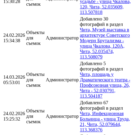
15:30:28
усадьбе - улица Чкалова,
съемок
120, Чита, 52.035609,
113.507818
Добавлено 30
фотографий в раздел
Чита, Музей выставка в
Объекты
24.02.2026
архитектуре Советского
для
Администратор
15:34:38
Модерн Брутализма -
съемок
улица Чкалова, 120А,
Чита, 52.035474,
113.508079
Добавлено 5
фотографий в раздел
Объекты
Чита, площадь у
14.03.2026
для
Администратор
Драматического театра -
05:53:01
съемок
Профсоюзная улица, 26,
Чита - 52.030791,
113.504187
Добавлено 67
фотографий в раздел
Объекты
24.02.2026
Чита, Инфекционная
для
Администратор
15:25:32
Больница - улица Труда,
съемок
21, Чита, 52.079644,
113.368376