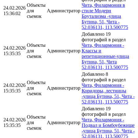
Объекты
Чита, Филармония в
24.02.2026
для
Администратор
стиле Модерн
15:36:02
съемок
Брутализма -улица
Бутина, 51, Чита -
52.036131, 113.500775
Добавлено 19
фотографий в раздел
Объекты
Чита, Филармония -
24.02.2026
для
Администратор
Классы и
15:35:35
съемок
репетиционные-улица
Бутина, 51, Чита
52.036131, 113.500775
Добавлено 8
фотографий в раздел
Объекты
24.02.2026
Чита, Филармония -
для
Администратор
15:35:35
Коридоры, лестницы
съемок
-улица Бутина, 51, Чита -
52.036131, 113.500775
Добавлено 19
фотографий в раздел
Объекты
24.02.2026
Чита, Филармония -
для
Администратор
15:35:35
Подвал и Бомбоубежище
съемок
-улица Бутина, 51, Чита -
52.036131, 113.500775