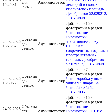
24.02.2026
Библиотеки - Стильный
для
Администратор
15:25:31
лекторий в сводах в
съемок
библиотеке - площадь
Декабристов 52.029212,
113.514848
Добавлено 160
фотографий в раздел
Чита, здание
Библиотеки,
Объекты
24.02.2026
захватившее эпоху
для
Администратор
15:25:32
СССР и с
съемок
современными офисами
пространствами -
площадь Декабристов
52.029212, 113.514848
Добавлено 7
фотографий в раздел
Объекты
24.02.2026
Чита, коробка у школы -
для
Администратор
15:30:27
улица 9 Января, 64,
съемок
Чита, 52.034249,
113.517095
Добавлено 160
фотографий в раздел
Объекты
Чита, здание
24.02.2026
для
Администратор
Библиотеки, СССР с