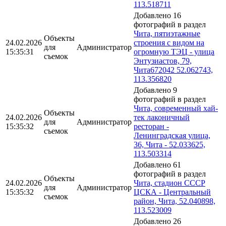
113.518711
Добавлено 16
фотографий в раздел
Чита, пятиэтажные
Объекты
24.02.2026
строения с видом на
для
Администратор
15:35:31
огромную ТЭЦ - улица
съемок
Энтузиастов, 79,
Чита672042 52.062743,
113.356820
Добавлено 9
фотографий в раздел
Чита, современный хай-
Объекты
24.02.2026
тек лаконичный
для
Администратор
15:35:32
ресторан -
съемок
Ленинградская улица,
36, Чита - 52.033625,
113.503314
Добавлено 61
фотографий в раздел
Объекты
24.02.2026
Чита, стадион СССР
для
Администратор
15:35:32
ЦСКА - Центральный
съемок
район, Чита, 52.040898,
113.523009
Добавлено 26