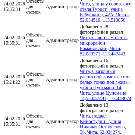
Объекты
24.02.2026
Чита, улица у советского
для
Администратор
15:35:34
отеля Турист - улица
съемок
Бабушкина, 42А, Чита -
52.034519, 113.513850
Добавлено 28
фотографий в раздел
Объекты
24.02.2026
Чита, Салон самолета -
для
Администратор
15:35:31
микрорайон
съемок
Романовский, Чита,
52.089371, 113.447443
Добавлено 16
фотографий в раздел
Чита, Сказочный
Объекты
24.02.2026
расписной домик в сине
для
Администратор
15:24:22
белых тонах под гжель -
съемок
улица Цупсмана, 14,
Чита, улица Цупсмана,
14,52.047491, 113.449074
Добавлено 13
фотографий в раздел
Объекты
Чита, подвал
24.02.2026
для
Администратор
Киностудии - улица
15:35:31
съемок
Николая Островского,
56, Чита, 52.034274,