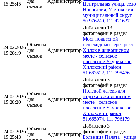
для
Администратор
15:25:45
Центральная улица, село
съемок
Новосалия, Улётовский
муниципальный округ,
50.976249, 111.421627
Добавлено 13
фотографий в раздел
Мост подвесной
Объекты
пешеходный через реку
24.02.2026
для
Администратор
Хилок в живописном
15:28:19
съемок
месте - сельское
поселение Укурикское,
Хилокский район,
51.663522, 111.795476
Добавлено 3
фотографий в раздел
Полевой лагерь для
Объекты
24.02.2026
отдыха в живописном
для
Администратор
15:28:20
месте - сельское
съемок
поселение Укурикское,
Хилокский район,
51.665974, 111.796179
Добавлено 3
Объекты
24.02.2026
фотографий в раздел
для
Администратор
15:25:43
Больница Палата - улица
съемок