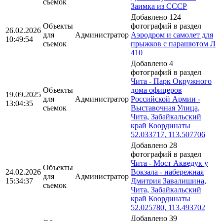
съемок
Заимка из СССР
Добавлено 124
Объекты
фотографий в раздел
26.02.2026
для
Администратор
Аэродром и самолет для
10:49:54
съемок
прыжков с парашютом Л
410
Добавлено 4
фотографий в раздел
Чита - Парк Окружного
Объекты
дома офицеров
19.09.2025
для
Администратор
Российской Армии -
13:04:35
съемок
Выставочная Улица,
Чита, Забайкальский
край Координаты
52.033717, 113.507706
Добавлено 28
фотографий в раздел
Чита - Мост Акведук у
Объекты
24.02.2026
Вокзала - набережная
для
Администратор
15:34:37
Дмитрия Завалишина,
съемок
Чита, Забайкальский
край Координаты
52.025780, 113.493702
Добавлено 39