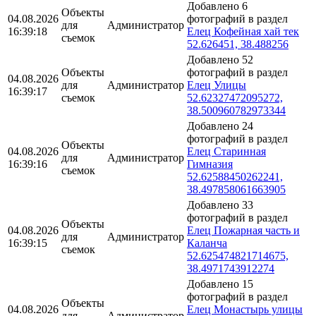
Добавлено 6
Объекты
04.08.2026
фотографий в раздел
для
Администратор
16:39:18
Елец Кофейная хай тек
съемок
52.626451, 38.488256
Добавлено 52
Объекты
фотографий в раздел
04.08.2026
для
Администратор
Елец Улицы
16:39:17
съемок
52.62327472095272,
38.500960782973344
Добавлено 24
фотографий в раздел
Объекты
04.08.2026
Елец Старинная
для
Администратор
16:39:16
Гимназия
съемок
52.62588450262241,
38.497858061663905
Добавлено 33
фотографий в раздел
Объекты
04.08.2026
Елец Пожарная часть и
для
Администратор
16:39:15
Каланча
съемок
52.625474821714675,
38.4971743912274
Добавлено 15
фотографий в раздел
Объекты
04.08.2026
Елец Монастырь улицы
для
Администратор