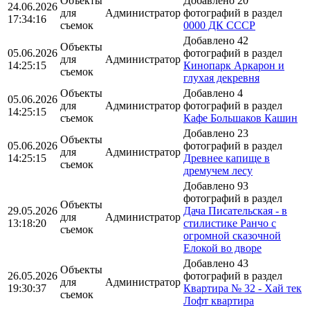
Объекты
Добавлено 20
24.06.2026
для
Администратор
фотографий в раздел
17:34:16
съемок
0000 ДК СССР
Добавлено 42
Объекты
05.06.2026
фотографий в раздел
для
Администратор
14:25:15
Кинопарк Аркарон и
съемок
глухая декревня
Объекты
Добавлено 4
05.06.2026
для
Администратор
фотографий в раздел
14:25:15
съемок
Кафе Большаков Кашин
Добавлено 23
Объекты
05.06.2026
фотографий в раздел
для
Администратор
14:25:15
Древнее капище в
съемок
дремучем лесу
Добавлено 93
фотографий в раздел
Объекты
29.05.2026
Дача Писательская - в
для
Администратор
13:18:20
стилистике Ранчо с
съемок
огромной сказочной
Елокой во дворе
Добавлено 43
Объекты
26.05.2026
фотографий в раздел
для
Администратор
19:30:37
Квартира № 32 - Хай тек
съемок
Лофт квартира