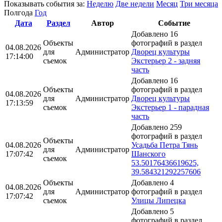
Показывать события за:
Неделю
Две недели
Месяц
Три месяца
Полгода
Год
Дата
Раздел
Автор
Событие
Добавлено 16
Объекты
фотографий в раздел
04.08.2026
для
Администратор
Дворец культуры
17:14:00
съемок
Экстерьер 2 - задняя
часть
Добавлено 16
Объекты
фотографий в раздел
04.08.2026
для
Администратор
Дворец культуры
17:13:59
съемок
Экстерьер 1 - парадная
часть
Добавлено 259
фотографий в раздел
Объекты
04.08.2026
Усадьба Петра Тянь
для
Администратор
17:07:42
Шанского
съемок
53.50176436619625,
39.584321292257606
Объекты
Добавлено 4
04.08.2026
для
Администратор
фотографий в раздел
17:07:42
съемок
Улицы Липецка
Добавлено 5
фотографий в раздел