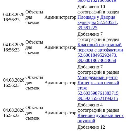
39.04313216656019
Добавлено 10
Объекты
фотографий в раздел
04.08.2026
для
Администратор
Площадь у Дворца
16:56:23
съемок
культуры 52.540521,
39.581225
Добавлено 7
фотографий в раздел
Объекты
04.08.2026
Красивый подземный
для
Администратор
16:56:23
переход с артефактами
съемок
52.60618495292473,
39.60018673643654
Добавлено 7
фотографий в раздел
Объекты
Молодежный центр
04.08.2026
для
Администратор
Липецк - зал первый
16:56:23
съемок
этаж
52.603598761383715,
39.592555621194215
Добавлено 4
Объекты
04.08.2026
фотографий в раздел
для
Администратор
16:56:22
Кленово дубовый лес с
съемок
опушкой
Добавлено 12