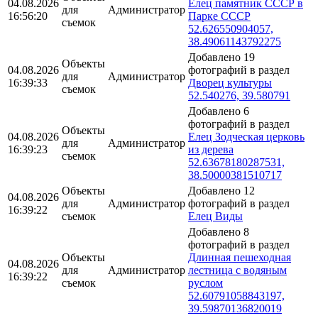
04.08.2026
Елец памятник СССР в
для
Администратор
16:56:20
Парке СССР
съемок
52.626550904057,
38.49061143792275
Добавлено 19
Объекты
04.08.2026
фотографий в раздел
для
Администратор
16:39:33
Дворец культуры
съемок
52.540276, 39.580791
Добавлено 6
фотографий в раздел
Объекты
04.08.2026
Елец Зодческая церковь
для
Администратор
16:39:23
из дерева
съемок
52.63678180287531,
38.50000381510717
Объекты
Добавлено 12
04.08.2026
для
Администратор
фотографий в раздел
16:39:22
съемок
Елец Виды
Добавлено 8
фотографий в раздел
Объекты
Длинная пешеходная
04.08.2026
для
Администратор
лестница с водяным
16:39:22
съемок
руслом
52.60791058843197,
39.59870136820019