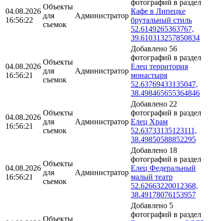
фотографий в раздел
Объекты
04.08.2026
Кафе в Липецке
для
Администратор
16:56:22
брутальный стиль
съемок
52.6149265363767,
39.610313257850834
Добавлено 56
фотографий в раздел
Объекты
04.08.2026
Елец территория
для
Администратор
16:56:21
монастыря
съемок
52.63769433135047,
38.498465655364846
Добавлено 22
Объекты
фотографий в раздел
04.08.2026
для
Администратор
Елец Храм
16:56:21
съемок
52.63733135123111,
38.49850588852295
Добавлено 18
фотографий в раздел
Объекты
04.08.2026
Елец Федеральный
для
Администратор
16:56:21
малый театр
съемок
52.62663220012368,
38.49178076153957
Добавлено 5
фотографий в раздел
Объекты