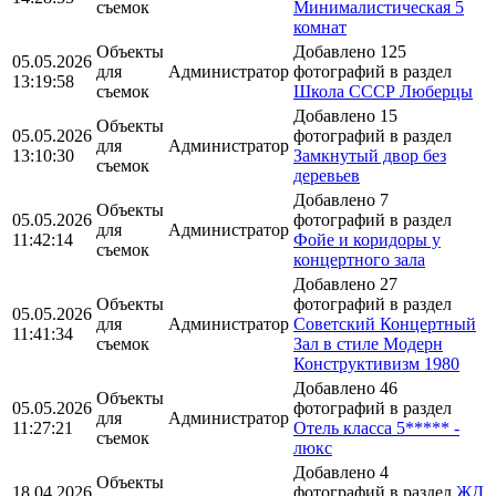
съемок
Минималистическая 5
комнат
Объекты
Добавлено 125
05.05.2026
для
Администратор
фотографий в раздел
13:19:58
съемок
Школа CCCР Люберцы
Добавлено 15
Объекты
05.05.2026
фотографий в раздел
для
Администратор
13:10:30
Замкнутый двор без
съемок
деревьев
Добавлено 7
Объекты
05.05.2026
фотографий в раздел
для
Администратор
11:42:14
Фойе и коридоры у
съемок
концертного зала
Добавлено 27
Объекты
фотографий в раздел
05.05.2026
для
Администратор
Советский Концертный
11:41:34
съемок
Зал в стиле Модерн
Конструктивизм 1980
Добавлено 46
Объекты
05.05.2026
фотографий в раздел
для
Администратор
11:27:21
Отель класса 5***** -
съемок
люкс
Добавлено 4
Объекты
18.04.2026
фотографий в раздел
ЖД