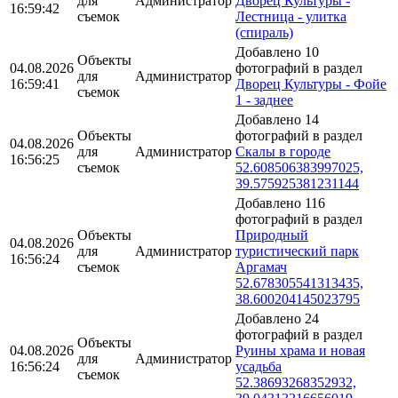
для
Администратор
Дворец Культуры -
16:59:42
съемок
Лестница - улитка
(спираль)
Добавлено 10
Объекты
04.08.2026
фотографий в раздел
для
Администратор
16:59:41
Дворец Культуры - Фойе
съемок
1 - заднее
Добавлено 14
Объекты
фотографий в раздел
04.08.2026
для
Администратор
Скалы в городе
16:56:25
съемок
52.608506383997025,
39.575925381231144
Добавлено 116
фотографий в раздел
Объекты
Природный
04.08.2026
для
Администратор
туристический парк
16:56:24
съемок
Аргамач
52.678305541313435,
38.600204145023795
Добавлено 24
фотографий в раздел
Объекты
04.08.2026
Руины храма и новая
для
Администратор
16:56:24
усадьба
съемок
52.38693268352932,