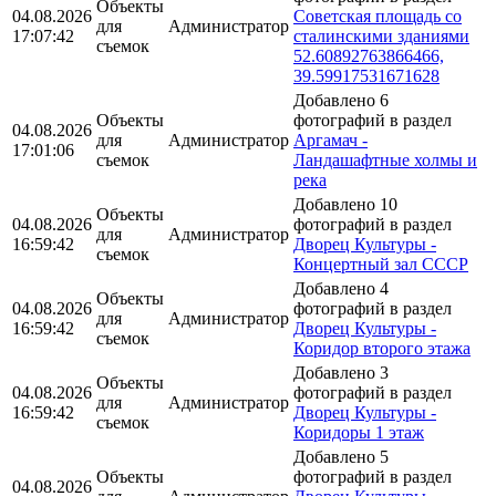
Объекты
04.08.2026
Советская площадь со
для
Администратор
17:07:42
сталинскими зданиями
съемок
52.60892763866466,
39.59917531671628
Добавлено 6
Объекты
фотографий в раздел
04.08.2026
для
Администратор
Аргамач -
17:01:06
съемок
Ландашафтные холмы и
река
Добавлено 10
Объекты
04.08.2026
фотографий в раздел
для
Администратор
16:59:42
Дворец Культуры -
съемок
Концертный зал СССР
Добавлено 4
Объекты
04.08.2026
фотографий в раздел
для
Администратор
16:59:42
Дворец Культуры -
съемок
Коридор второго этажа
Добавлено 3
Объекты
04.08.2026
фотографий в раздел
для
Администратор
16:59:42
Дворец Культуры -
съемок
Коридоры 1 этаж
Добавлено 5
Объекты
фотографий в раздел
04.08.2026