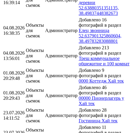
16:39:14
деревни
съемок
52.63880351351135,
38.49837448382673
Добавлено 16
Объекты
фотографий в раздел
04.08.2026
для
Администратор
Елец звонница
16:38:35
съемок
52.637901325860604,
38.49783283088801
Добавлено 213
Объекты
04.08.2026
фотографий в раздел
для
Администратор
13:56:01
Треш коммунальное
съемок
общежитие и 100 комнат
Объекты
Добавлено 9
01.08.2026
для
Администратор
фотографий в раздел
20:29:48
съемок
0000 Коттедж Хай тек
Добавлено 46
Объекты
01.08.2026
фотографий в раздел
для
Администратор
20:29:43
00000 Пионерлагерь у
съемок
Хай тек
Объекты
Добавлено 28
23.07.2026
для
Администратор
фотографий в раздел
14:11:52
съемок
Гостиница Хай тек
Добавлено 11
Объекты
23.07.2026
фотографий в раздел