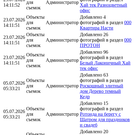
для
Администратор
14:11:52
Хай тек Разноцветный
съемок
офис
Объекты
Добавлено 4
23.07.2026
для
Администратор
фотографий в раздел
000
14:11:51
съемок
Квартира Насти
Объекты
Добавлено 26
23.07.2026
для
Администратор
фотографий в раздел
000
14:11:51
съемок
ПРОТОН
Добавлено 96
Объекты
23.07.2026
фотографий в раздел
для
Администратор
14:11:51
Белый Лаконичный Хай
съемок
тек офис
Добавлено 63
Объекты
фотографий в раздел
05.07.2026
для
Администратор
Роскошный элитный
05:33:21
съемок
дом Дерево темный
Кедр
Добавлено 15
Объекты
фотографий в раздел
05.07.2026
для
Администратор
Ротонда на берегу с
05:33:21
съемок
Шатром для праздников
и свадеб
Добавлено 20
Объекты