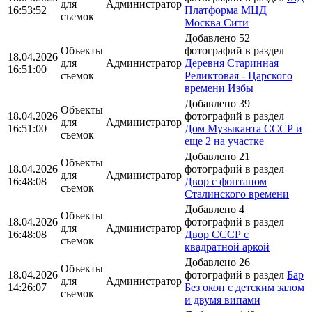
для
Администратор
16:53:52
Платформа МЦД
съемок
Москва Сити
Добавлено 52
Объекты
фотографий в раздел
18.04.2026
для
Администратор
Деревня Старинная
16:51:00
съемок
Реликтовая - Царского
времени Избы
Добавлено 39
Объекты
18.04.2026
фотографий в раздел
для
Администратор
16:51:00
Дом Музыканта СССР и
съемок
еще 2 на участке
Добавлено 21
Объекты
18.04.2026
фотографий в раздел
для
Администратор
16:48:08
Двор с фонтаном
съемок
Сталинского времени
Добавлено 4
Объекты
18.04.2026
фотографий в раздел
для
Администратор
16:48:08
Двор СССР с
съемок
квадратной аркой
Добавлено 26
Объекты
18.04.2026
фотографий в раздел
Бар
для
Администратор
14:26:07
Без окон с детским залом
съемок
и двумя випами