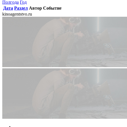
Полгода
Год
Дата
Раздел
Автор
Событие
kinoagentstvo.ru