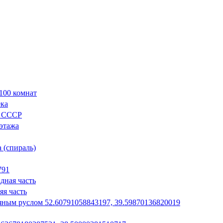
100 комнат
ека
л СССР
 этажа
 (спираль)
791
дная часть
яя часть
яным руслом 52.60791058843197, 39.59870136820019