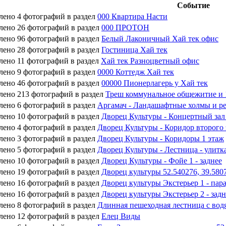
Событие
лено 4 фотографий в раздел
000 Квартира Насти
лено 26 фотографий в раздел
000 ПРОТОН
лено 96 фотографий в раздел
Белый Лаконичный Хай тек офис
лено 28 фотографий в раздел
Гостиница Хай тек
лено 11 фотографий в раздел
Хай тек Разноцветный офис
лено 9 фотографий в раздел
0000 Коттедж Хай тек
лено 46 фотографий в раздел
00000 Пионерлагерь у Хай тек
лено 213 фотографий в раздел
Треш коммунальное общежитие и 
лено 6 фотографий в раздел
Аргамач - Ландашафтные холмы и р
лено 10 фотографий в раздел
Дворец Культуры - Концертный за
лено 4 фотографий в раздел
Дворец Культуры - Коридор второго
лено 3 фотографий в раздел
Дворец Культуры - Коридоры 1 этаж
лено 5 фотографий в раздел
Дворец Культуры - Лестница - улитка
лено 10 фотографий в раздел
Дворец Культуры - Фойе 1 - заднее
лено 19 фотографий в раздел
Дворец культуры 52.540276, 39.580
лено 16 фотографий в раздел
Дворец культуры Экстерьер 1 - пара
лено 16 фотографий в раздел
Дворец культуры Экстерьер 2 - задн
лено 8 фотографий в раздел
Длинная пешеходная лестница с вод
лено 12 фотографий в раздел
Елец Виды