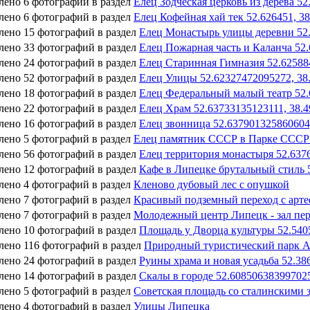
лено 6 фотографий в раздел
Елец Зодческая церковь из дерева 5
лено 6 фотографий в раздел
Елец Кофейная хай тек 52.626451, 3
лено 15 фотографий в раздел
Елец Монастырь улицы деревни 52.
лено 33 фотографий в раздел
Елец Пожарная часть и Каланча 52
лено 24 фотографий в раздел
Елец Старинная Гимназия 52.62588
лено 52 фотографий в раздел
Елец Улицы 52.62327472095272, 38
лено 18 фотографий в раздел
Елец Федеральный малый театр 52.
лено 22 фотографий в раздел
Елец Храм 52.63733135123111, 38.
лено 16 фотографий в раздел
Елец звонница 52.637901325860604
лено 5 фотографий в раздел
Елец памятник СССР в Парке СССР 
лено 56 фотографий в раздел
Елец территория монастыря 52.637
лено 12 фотографий в раздел
Кафе в Липецке брутальный стиль 
лено 4 фотографий в раздел
Кленово дубовый лес с опушкой
лено 7 фотографий в раздел
Красивый подземный переход с арте
лено 7 фотографий в раздел
Молодежный центр Липецк - зал пер
лено 10 фотографий в раздел
Площадь у Дворца культуры 52.5405
лено 116 фотографий в раздел
Природный туристический парк Ар
лено 24 фотографий в раздел
Руины храма и новая усадьба 52.38
лено 14 фотографий в раздел
Скалы в городе 52.60850638399702
лено 5 фотографий в раздел
Советская площадь со сталинскими 
лено 4 фотографий в раздел
Улицы Липецка