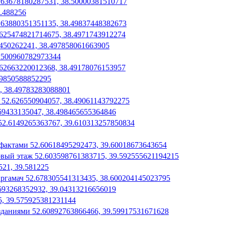
2.63678180287531, 38.50000381510717
8.488256
63880351351135, 38.49837448382673
.625474821714675, 38.4971743912274
450262241, 38.497858061663905
.500960782973344
62663220012368, 38.49178076153957
49850588852295
, 38.49783283088801
52.626550904057, 38.49061143792275
69433135047, 38.498465655364846
52.6149265363767, 39.610313257850834
фактами 52.60618495292473, 39.60018673643654
вый этаж 52.603598761383715, 39.592555621194215
21, 39.581225
гамач 52.678305541313435, 38.600204145023795
693268352932, 39.04313216656019
5, 39.575925381231144
зданиями 52.60892763866466, 39.59917531671628