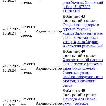
15:28:24
съемок
село Укурик, Хилокский
район, 51.675893,
111.814169
Добавлено 43
фотографий в раздел
Старинное подворье в
Объекты
24.02.2026
деревне Укурик у
для
Администратор
15:28:24
холмов Забайкалья в мае
съемок
2025 - Комсомольская
улица, 8, село Укурик,
Хилокский район673240
Добавлено 40
фотографий в раздел
Харизматичный поселок
Объекты
СССР эпохи с рынком и
24.02.2026
для
Администратор
деревянной школой -
15:28:24
съемок
Советская улица,
посёлок городского типа
Могзон, Хилокский
район,
Добавлено 49
фотографий в раздел
Объекты
Природа Арт Парка
24.02.2026
для
Администратор
Тужи - сельское
15:28:21