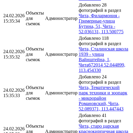
Добавлено 28
фотографий в раздел
Объекты
24.02.2026
Чита, Филармония -
для
Администратор
15:35:34
Гримерные-улица
съемок
Бутина, 51, Чита -
52.036131, 113.500775
Добавлено 118
фотографий в раздел
Объекты
Чита, Сталинская школа
24.02.2026
для
Администратор
1939 - улица
15:35:32
съемок
Вайнштейна, 1,
Чита672014 52.044899,
113.454330
Добавлено 24
фотографий в раздел
Объекты
Чита, Тематический
24.02.2026
для
Администратор
парк техники и зоопарк
15:35:33
съемок
- микрорайон
Романовский, Чита,
52.089371, 113.447443
Добавлено 41
фотографий в раздел
Объекты
Чита, старо царская
24.02.2026
для
Администратор
краснокирпичная школа