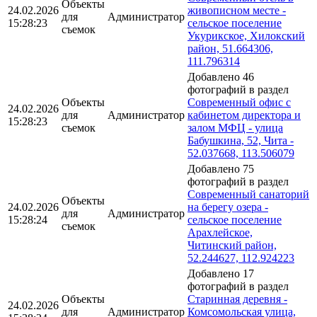
Объекты
24.02.2026
живописном месте -
для
Администратор
15:28:23
сельское поселение
съемок
Укурикское, Хилокский
район, 51.664306,
111.796314
Добавлено 46
фотографий в раздел
Объекты
Современный офис с
24.02.2026
для
Администратор
кабинетом директора и
15:28:23
съемок
залом МФЦ - улица
Бабушкина, 52, Чита -
52.037668, 113.506079
Добавлено 75
фотографий в раздел
Современный санаторий
Объекты
24.02.2026
на берегу озера -
для
Администратор
15:28:24
сельское поселение
съемок
Арахлейское,
Читинский район,
52.244627, 112.924223
Добавлено 17
фотографий в раздел
Объекты
Старинная деревня -
24.02.2026
для
Администратор
Комсомольская улица,