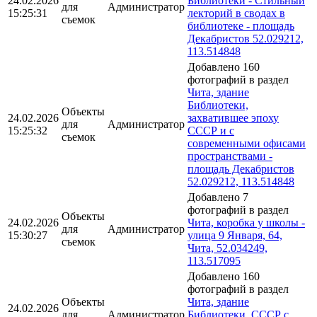
24.02.2026
Библиотеки - Стильный
для
Администратор
15:25:31
лекторий в сводах в
съемок
библиотеке - площадь
Декабристов 52.029212,
113.514848
Добавлено 160
фотографий в раздел
Чита, здание
Библиотеки,
Объекты
24.02.2026
захватившее эпоху
для
Администратор
15:25:32
СССР и с
съемок
современными офисами
пространствами -
площадь Декабристов
52.029212, 113.514848
Добавлено 7
фотографий в раздел
Объекты
24.02.2026
Чита, коробка у школы -
для
Администратор
15:30:27
улица 9 Января, 64,
съемок
Чита, 52.034249,
113.517095
Добавлено 160
фотографий в раздел
Объекты
Чита, здание
24.02.2026
для
Администратор
Библиотеки, СССР с