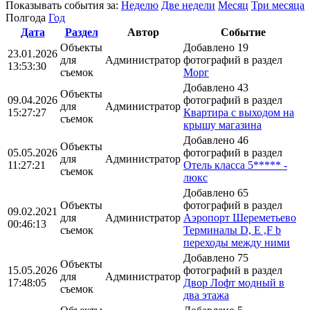
Показывать события за:
Неделю
Две недели
Месяц
Три месяца
Полгода
Год
Дата
Раздел
Автор
Событие
Объекты
Добавлено 19
23.01.2026
для
Администратор
фотографий в раздел
13:53:30
съемок
Морг
Добавлено 43
Объекты
09.04.2026
фотографий в раздел
для
Администратор
15:27:27
Квартира с выходом на
съемок
крышу магазина
Добавлено 46
Объекты
05.05.2026
фотографий в раздел
для
Администратор
11:27:21
Отель класса 5***** -
съемок
люкс
Добавлено 65
Объекты
фотографий в раздел
09.02.2021
для
Администратор
Аэропорт Шереметьево
00:46:13
съемок
Терминалы D, E ,F b
переходы между ними
Добавлено 75
Объекты
15.05.2026
фотографий в раздел
для
Администратор
17:48:05
Двор Лофт модный в
съемок
два этажа