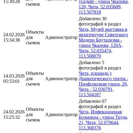
15:30:28
усадьбе - улица Чкалова,
съемок
120, Чита, 52.035609,
113.507818
Добавлено 30
фотографий в раздел
Чита, Музей выставка в
Объекты
24.02.2026
архитектуре Советского
для
Администратор
15:34:38
Модерн Брутализма -
съемок
улица Чкалова, 120А,
Чита, 52.035474,
113.508079
Добавлено 5
фотографий в раздел
Объекты
Чита, площадь у
14.03.2026
для
Администратор
Драматического театра -
05:53:01
съемок
Профсоюзная улица, 26,
Чита - 52.030791,
113.504187
Добавлено 67
фотографий в раздел
Объекты
24.02.2026
Чита, Инфекционная
для
Администратор
15:25:32
Больница - улица Труда,
съемок
21, Чита, 52.079644,
113.368376