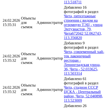
113.518711
Добавлено 16
фотографий в раздел
Чита, пятиэтажные
Объекты
24.02.2026
строения с видом на
для
Администратор
15:35:31
огромную ТЭЦ - улица
съемок
Энтузиастов, 79,
Чита672042 52.062743,
113.356820
Добавлено 9
фотографий в раздел
Чита, современный хай-
Объекты
24.02.2026
тек лаконичный
для
Администратор
15:35:32
ресторан -
съемок
Ленинградская улица,
36, Чита - 52.033625,
113.503314
Добавлено 61
фотографий в раздел
Объекты
24.02.2026
Чита, стадион СССР
для
Администратор
15:35:32
ЦСКА - Центральный
съемок
район, Чита, 52.040898,
113.523009
Добавлено 26