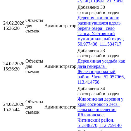
- улица Труда, 21, Чита
Добавлено 30
фотографий в раздел
Деревня, живописно
Объекты
24.02.2026
раскинувшаяся вдоль
для
Администратор
15:36:20
берега озера - село
съемок
Танга, Улётовский
муниципальный округ,
50.977438, 111.534717
Добавлено 23
фотографий в раздел
Объекты
Деревянная усадьба как
24.02.2026
для
Администратор
дача генерала -
15:36:20
съемок
Железнодорожный
район, Чита, 52.057966,
113.414758
Добавлено 34
фотографий в раздел
Живописная деревня у
Объекты
24.02.2026
края соснового леса -
для
Администратор
15:25:44
сельское поселение
съемок
Яблоновское,
Читинский район,
51.848270, 112.759140