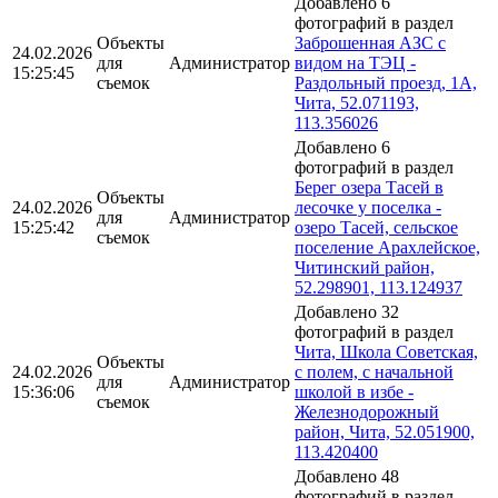
Добавлено 6
фотографий в раздел
Объекты
Заброшенная АЗС с
24.02.2026
для
Администратор
видом на ТЭЦ -
15:25:45
съемок
Раздольный проезд, 1А,
Чита, 52.071193,
113.356026
Добавлено 6
фотографий в раздел
Берег озера Тасей в
Объекты
24.02.2026
лесочке у поселка -
для
Администратор
15:25:42
озеро Тасей, сельское
съемок
поселение Арахлейское,
Читинский район,
52.298901, 113.124937
Добавлено 32
фотографий в раздел
Чита, Школа Советская,
Объекты
24.02.2026
с полем, с начальной
для
Администратор
15:36:06
школой в избе -
съемок
Железнодорожный
район, Чита, 52.051900,
113.420400
Добавлено 48
фотографий в раздел