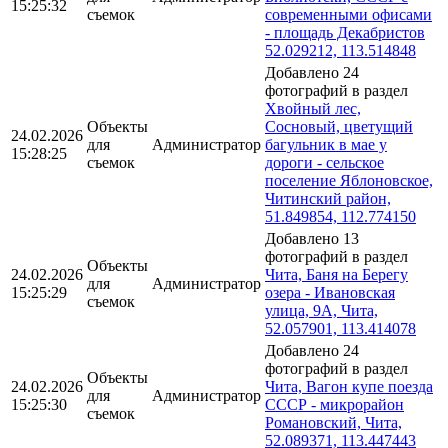
15:25:32
съемок
современными офисами
- площадь Декабристов
52.029212, 113.514848
Добавлено 24
фотографий в раздел
Хвойный лес,
Объекты
Сосновый, цветущий
24.02.2026
для
Администратор
багульник в мае у
15:28:25
съемок
дороги - сельское
поселение Яблоновское,
Читинский район,
51.849854, 112.774150
Добавлено 13
фотографий в раздел
Объекты
24.02.2026
Чита, Баня на Берегу
для
Администратор
15:25:29
озера - Ивановская
съемок
улица, 9А, Чита,
52.057901, 113.414078
Добавлено 24
фотографий в раздел
Объекты
24.02.2026
Чита, Вагон купе поезда
для
Администратор
15:25:30
СССР - микрорайон
съемок
Романовский, Чита,
52.089371, 113.447443