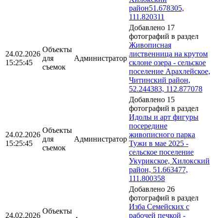
район51.678305,
111.820311
Добавлено 17
фотографий в раздел
Живописная
Объекты
24.02.2026
лиственница на крутом
для
Администратор
15:25:45
склоне озера - сельское
съемок
поселение Арахлейское,
Читинский район,
52.244383, 112.877078
Добавлено 15
фотографий в раздел
Идолы и арт фигуры
посередине
Объекты
24.02.2026
живописного парка
для
Администратор
15:25:45
Тужи в мае 2025 -
съемок
сельское поселение
Укурикское, Хилокский
район, 51.663477,
111.800358
Добавлено 26
фотографий в раздел
Изба Семейских с
Объекты
24.02.2026
рабочей печкой -