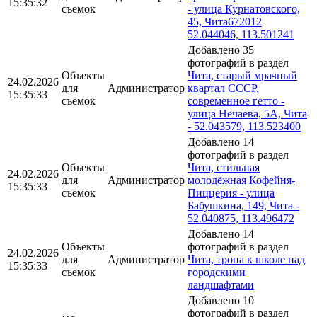
15:35:32
съемок
- улица Курнатовского,
45, Чита672012
52.044046, 113.501241
Добавлено 35
фотографий в раздел
Объекты
Чита, старый мрачный
24.02.2026
для
Администратор
квартал СССР,
15:35:33
съемок
современное гетто -
улица Нечаева, 5А, Чита
- 52.043579, 113.523400
Добавлено 14
фотографий в раздел
Объекты
Чита, стильная
24.02.2026
для
Администратор
молодёжная Кофейня-
15:35:33
съемок
Пиццерия - улица
Бабушкина, 149, Чита -
52.040875, 113.496472
Добавлено 14
Объекты
фотографий в раздел
24.02.2026
для
Администратор
Чита, тропа к школе над
15:35:33
съемок
городскими
ландшафтами
Добавлено 10
фотографий в раздел