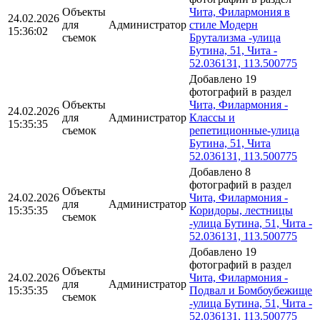
Объекты
Чита, Филармония в
24.02.2026
для
Администратор
стиле Модерн
15:36:02
съемок
Брутализма -улица
Бутина, 51, Чита -
52.036131, 113.500775
Добавлено 19
фотографий в раздел
Объекты
Чита, Филармония -
24.02.2026
для
Администратор
Классы и
15:35:35
съемок
репетиционные-улица
Бутина, 51, Чита
52.036131, 113.500775
Добавлено 8
фотографий в раздел
Объекты
24.02.2026
Чита, Филармония -
для
Администратор
15:35:35
Коридоры, лестницы
съемок
-улица Бутина, 51, Чита -
52.036131, 113.500775
Добавлено 19
фотографий в раздел
Объекты
24.02.2026
Чита, Филармония -
для
Администратор
15:35:35
Подвал и Бомбоубежище
съемок
-улица Бутина, 51, Чита -
52.036131, 113.500775