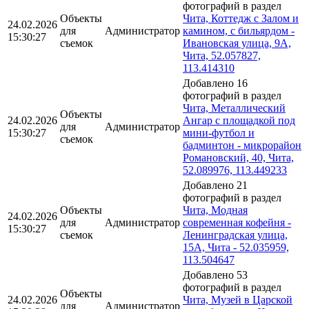
фотографий в раздел
Объекты
Чита, Коттедж с Залом и
24.02.2026
для
Администратор
камином, с бильярдом -
15:30:27
съемок
Ивановская улица, 9А,
Чита, 52.057827,
113.414310
Добавлено 16
фотографий в раздел
Чита, Металлический
Объекты
24.02.2026
Ангар с площадкой под
для
Администратор
15:30:27
мини-футбол и
съемок
бадминтон - микрорайон
Романовский, 40, Чита,
52.089976, 113.449233
Добавлено 21
фотографий в раздел
Объекты
Чита, Модная
24.02.2026
для
Администратор
современная кофейня -
15:30:27
съемок
Ленинградская улица,
15А, Чита - 52.035959,
113.504647
Добавлено 53
фотографий в раздел
Объекты
24.02.2026
Чита, Музей в Царской
для
Администратор