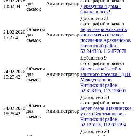
26.02.2026
фотографий в раздел
для
Администратор
13:32:34
Деревушка 4 дома -
съемок
Сказка в лесу!
Добавлено 21
фотографий в раздел
Объекты
Берег озера Арахлей в
24.02.2026
для
Администратор
конце мая - сельское
15:25:41
съемок
поселение Арахлейское,
Читинский район,
52.244383, 112.877078
Добавлено 9
фотографий в раздел
Объекты
Берег озера Тасей у
24.02.2026
для
Администратор
элитного поселка - ДНТ
15:25:42
съемок
Междуозерное,
Читинский район,
52.313395, 113.128605
Добавлено 30
фотографий в раздел
Объекты
24.02.2026
Берег озера Шаклинское
для
Администратор
15:25:42
у села Беклемишево, -
съемок
Читинский район,
52.125118, 112.675594
Добавлено 28