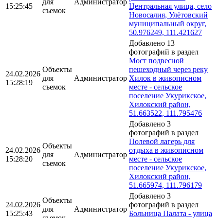
для
Администратор
15:25:45
Центральная улица, село
съемок
Новосалия, Улётовский
муниципальный округ,
50.976249, 111.421627
Добавлено 13
фотографий в раздел
Мост подвесной
Объекты
пешеходный через реку
24.02.2026
для
Администратор
Хилок в живописном
15:28:19
съемок
месте - сельское
поселение Укурикское,
Хилокский район,
51.663522, 111.795476
Добавлено 3
фотографий в раздел
Полевой лагерь для
Объекты
24.02.2026
отдыха в живописном
для
Администратор
15:28:20
месте - сельское
съемок
поселение Укурикское,
Хилокский район,
51.665974, 111.796179
Добавлено 3
Объекты
24.02.2026
фотографий в раздел
для
Администратор
15:25:43
Больница Палата - улица
съемок