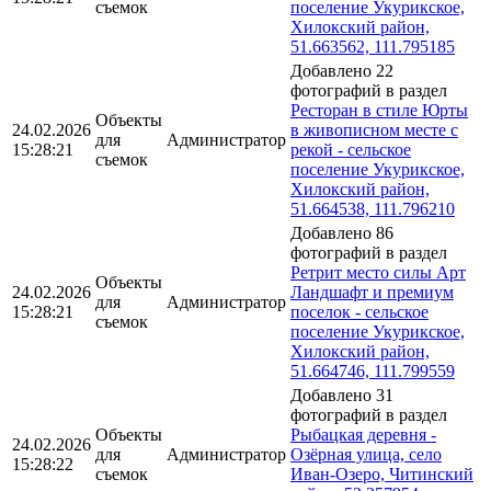
съемок
поселение Укурикское,
Хилокский район,
51.663562, 111.795185
Добавлено 22
фотографий в раздел
Ресторан в стиле Юрты
Объекты
24.02.2026
в живописном месте с
для
Администратор
15:28:21
рекой - сельское
съемок
поселение Укурикское,
Хилокский район,
51.664538, 111.796210
Добавлено 86
фотографий в раздел
Ретрит место силы Арт
Объекты
24.02.2026
Ландшафт и премиум
для
Администратор
15:28:21
поселок - сельское
съемок
поселение Укурикское,
Хилокский район,
51.664746, 111.799559
Добавлено 31
фотографий в раздел
Объекты
Рыбацкая деревня -
24.02.2026
для
Администратор
Озёрная улица, село
15:28:22
съемок
Иван-Озеро, Читинский