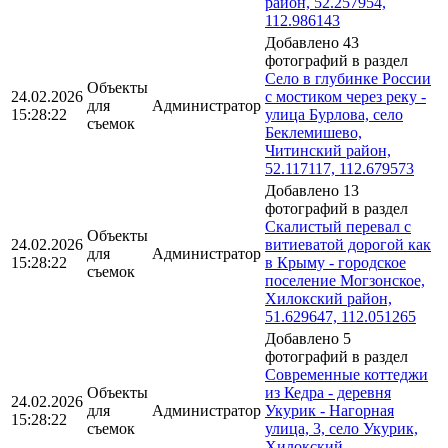
район, 52.257954,
112.986143
Добавлено 43
фотографий в раздел
Село в глубинке России
Объекты
24.02.2026
с мостиком через реку -
для
Администратор
15:28:22
улица Бурлова, село
съемок
Беклемишево,
Читинский район,
52.117117, 112.679573
Добавлено 13
фотографий в раздел
Скалистый перевал с
Объекты
24.02.2026
витиеватой дорогой как
для
Администратор
15:28:22
в Крыму - городское
съемок
поселение Могзонское,
Хилокский район,
51.629647, 112.051265
Добавлено 5
фотографий в раздел
Современные коттеджи
Объекты
из Кедра - деревня
24.02.2026
для
Администратор
Укурик - Нагорная
15:28:22
съемок
улица, 3, село Укурик,
Хилокский