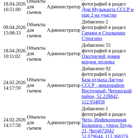
Объекты
18.04.2026
фотографий в раздел
для
Администратор
16:51:00
Дом Музыканта СССР и
съемок
еще 2 на участке
Добавлено 2
Объекты
09.04.2026
фотографий в раздел
для
Администратор
15:08:33
Гаражи в Спальнике
съемок
Строгино
Добавлено 55
Объекты
18.04.2026
фотографий в раздел
для
Администратор
10:11:02
Охотничий домик
съемок
кордон лесника
Добавлено 92
фотографий в раздел
Объекты
База отдыха Лагуна
24.02.2026
для
Администратор
СССР - микрорайон
14:17:59
съемок
Восточный, Читинский
район, 52.228842,
112.934858
Добавлено 1
фотографий в раздел
Объекты
24.02.2026
Чита, Инфекционная
для
Администратор
14:17:58
Больница - улица Труда,
съемок
21, Чита672042
52.079644, 113.368376