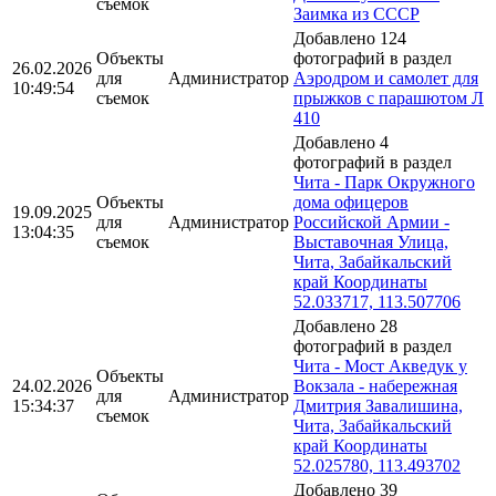
съемок
Заимка из СССР
Добавлено 124
Объекты
фотографий в раздел
26.02.2026
для
Администратор
Аэродром и самолет для
10:49:54
съемок
прыжков с парашютом Л
410
Добавлено 4
фотографий в раздел
Чита - Парк Окружного
Объекты
дома офицеров
19.09.2025
для
Администратор
Российской Армии -
13:04:35
съемок
Выставочная Улица,
Чита, Забайкальский
край Координаты
52.033717, 113.507706
Добавлено 28
фотографий в раздел
Чита - Мост Акведук у
Объекты
24.02.2026
Вокзала - набережная
для
Администратор
15:34:37
Дмитрия Завалишина,
съемок
Чита, Забайкальский
край Координаты
52.025780, 113.493702
Добавлено 39