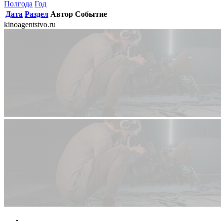
Полгода
Год
Дата
Раздел
Автор
Событие
kinoagentstvo.ru