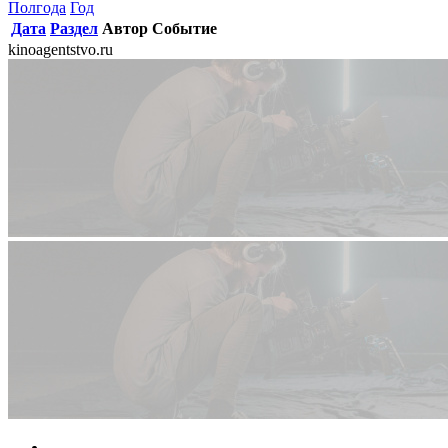
Полгода
Год
Дата
Раздел
Автор
Событие
kinoagentstvo.ru