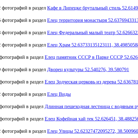
 фотографий в раздел
Кафе в Липецке брутальный стиль 52.614
 фотографий в раздел
Елец территория монастыря 52.637694331
 фотографий в раздел
Елец Федеральный малый театр 52.626632
 фотографий в раздел
Елец Храм 52.63733135123111, 38.498505
фотографий в раздел
Елец памятник СССР в Парке СССР 52.626
 фотографий в раздел
Дворец культуры 52.540276, 39.580791
фотографий в раздел
Елец Зодческая церковь из дерева 52.63678
 фотографий в раздел
Елец Виды
фотографий в раздел
Длинная пешеходная лестница с водяным р
фотографий в раздел
Елец Кофейная хай тек 52.626451, 38.48825
 фотографий в раздел
Елец Улицы 52.62327472095272, 38.50096