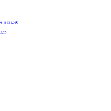
в и свадеб
Кедр