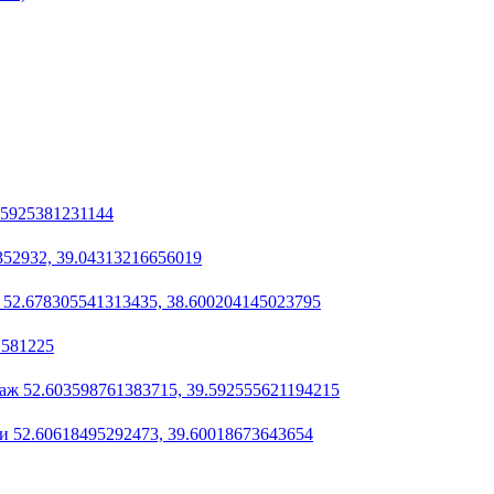
75925381231144
352932, 39.04313216656019
52.678305541313435, 38.600204145023795
.581225
аж 52.603598761383715, 39.592555621194215
и 52.60618495292473, 39.60018673643654