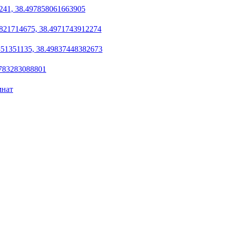
241, 38.497858061663905
821714675, 38.4971743912274
51351135, 38.49837448382673
9783283088801
мнат