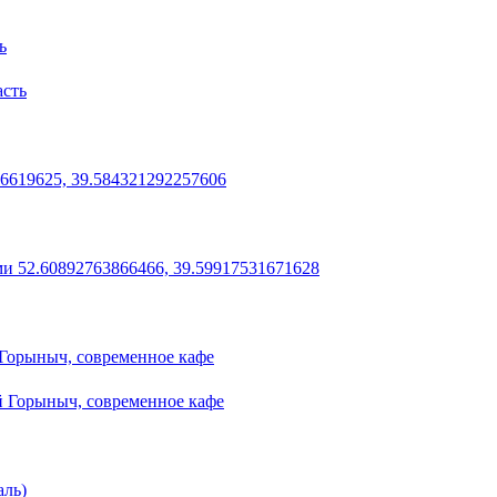
ь
асть
36619625, 39.584321292257606
ми 52.60892763866466, 39.59917531671628
 Горыныч, современное кафе
й Горыныч, современное кафе
аль)