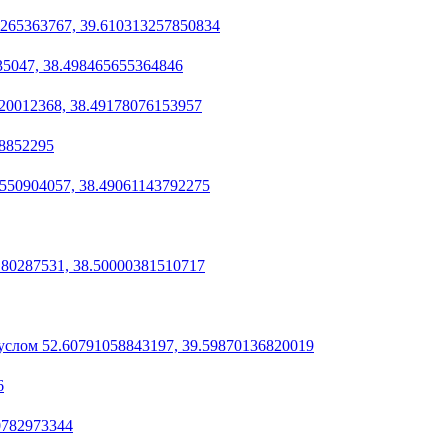
9265363767, 39.610313257850834
35047, 38.498465655364846
20012368, 38.49178076153957
88852295
550904057, 38.49061143792275
180287531, 38.50000381510717
услом 52.60791058843197, 39.59870136820019
6
0782973344