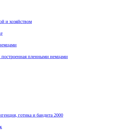
ой и хозяйством
ке
 немцами
м построенная пленными немцами
генция, готика и бандита 2000
к