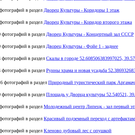
фотографий в раздел
Дворец Культуры - Коридоры 1 этаж
фотографий в раздел
Дворец Культуры - Коридор второго этажа
 фотографий в раздел
Дворец Культуры - Концертный зал СССР
 фотографий в раздел
Дворец Культуры - Фойе 1 - заднее
 фотографий в раздел
Скалы в городе 52.608506383997025, 39.5
 фотографий в раздел
Руины храма и новая усадьба 52.38693268
6 фотографий в раздел
Природный туристический парк Аргамач 
 фотографий в раздел
Площадь у Дворца культуры 52.540521, 39
фотографий в раздел
Молодежный центр Липецк - зал первый эт
фотографий в раздел
Красивый подземный переход с артефактам
фотографий в раздел
Кленово дубовый лес с опушкой