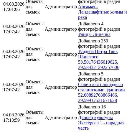
Объекты
фотографий в раздел
04.08.2026
для
Администратор
Аргамач -
17:01:06
съемок
Ландашафтные холмы и
река
Объекты
Добавлено 4
04.08.2026
для
Администратор
фотографий в раздел
17:07:42
съемок
Улицы Липецка
Добавлено 259
фотографий в раздел
Объекты
04.08.2026
Усадьба Петра Тянь
для
Администратор
17:07:42
Шанского
съемок
53.50176436619625,
39.584321292257606
Добавлено 5
фотографий в раздел
Объекты
04.08.2026
Советская площадь со
для
Администратор
17:07:42
сталинскими зданиями
съемок
52.60892763866466,
39.59917531671628
Добавлено 16
Объекты
фотографий в раздел
04.08.2026
для
Администратор
Дворец культуры
17:13:59
съемок
Экстерьер 1 - парадная
часть