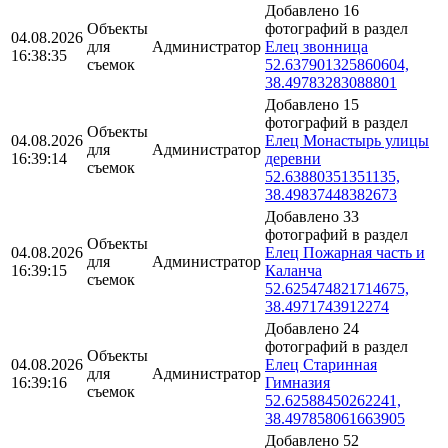
Добавлено 16
Объекты
фотографий в раздел
04.08.2026
для
Администратор
Елец звонница
16:38:35
съемок
52.637901325860604,
38.49783283088801
Добавлено 15
фотографий в раздел
Объекты
04.08.2026
Елец Монастырь улицы
для
Администратор
16:39:14
деревни
съемок
52.63880351351135,
38.49837448382673
Добавлено 33
фотографий в раздел
Объекты
04.08.2026
Елец Пожарная часть и
для
Администратор
16:39:15
Каланча
съемок
52.625474821714675,
38.4971743912274
Добавлено 24
фотографий в раздел
Объекты
04.08.2026
Елец Старинная
для
Администратор
16:39:16
Гимназия
съемок
52.62588450262241,
38.497858061663905
Добавлено 52