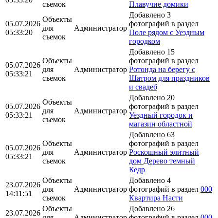
съемок
Плавучие домики
Добавлено 3
Объекты
05.07.2026
фотографий в раздел
для
Администратор
05:33:20
Поле рядом с Уездным
съемок
городком
Добавлено 15
Объекты
фотографий в раздел
05.07.2026
для
Администратор
Ротонда на берегу с
05:33:21
съемок
Шатром для праздников
и свадеб
Добавлено 20
Объекты
05.07.2026
фотографий в раздел
для
Администратор
05:33:21
Уездный городок и
съемок
магазин областной
Добавлено 63
Объекты
фотографий в раздел
05.07.2026
для
Администратор
Роскошный элитный
05:33:21
съемок
дом Дерево темный
Кедр
Объекты
Добавлено 4
23.07.2026
для
Администратор
фотографий в раздел
000
14:11:51
съемок
Квартира Насти
Объекты
Добавлено 26
23.07.2026
для
Администратор
фотографий в раздел
000