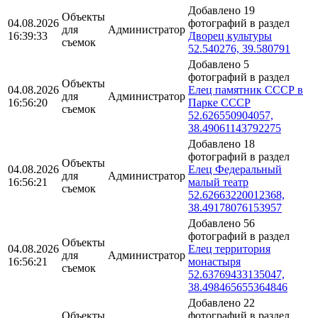
Добавлено 19
Объекты
04.08.2026
фотографий в раздел
для
Администратор
16:39:33
Дворец культуры
съемок
52.540276, 39.580791
Добавлено 5
фотографий в раздел
Объекты
04.08.2026
Елец памятник СССР в
для
Администратор
16:56:20
Парке СССР
съемок
52.626550904057,
38.49061143792275
Добавлено 18
фотографий в раздел
Объекты
04.08.2026
Елец Федеральный
для
Администратор
16:56:21
малый театр
съемок
52.62663220012368,
38.49178076153957
Добавлено 56
фотографий в раздел
Объекты
04.08.2026
Елец территория
для
Администратор
16:56:21
монастыря
съемок
52.63769433135047,
38.498465655364846
Добавлено 22
Объекты
фотографий в раздел