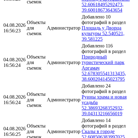
съемок
52.60618495292473,
39.60018673643654
Добавлено 10
Объекты
фотографий в раздел
04.08.2026
для
Администратор
Площадь у Дворца
16:56:23
съемок
культуры 52.540521,
39.581225
Добавлено 116
фотографий в раздел
Объекты
Природный
04.08.2026
для
Администратор
туристический парк
16:56:24
съемок
Аргамач
52.678305541313435,
38.600204145023795
Добавлено 24
фотографий в раздел
Объекты
04.08.2026
Руины храма и новая
для
Администратор
16:56:24
усадьба
съемок
52.38693268352932,
39.04313216656019
Добавлено 14
Объекты
фотографий в раздел
04.08.2026
для
Администратор
Скалы в городе
16:56:25
съемок
52.608506383997025,