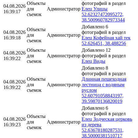
Объекты
фотографий в раздел
04.08.2026
для
Администратор
Елец Улицы
16:39:17
съемок
52.62327472095272,
38.500960782973344
Добавлено 6
Объекты
04.08.2026
фотографий в раздел
для
Администратор
16:39:18
Елец Кофейная хай тек
съемок
52.626451, 38.488256
Объекты
Добавлено 12
04.08.2026
для
Администратор
фотографий в раздел
16:39:22
съемок
Елец Виды
Добавлено 8
фотографий в раздел
Объекты
Длинная пешеходная
04.08.2026
для
Администратор
лестница с водяным
16:39:22
съемок
руслом
52.60791058843197,
39.59870136820019
Добавлено 6
фотографий в раздел
Объекты
04.08.2026
Елец Зодческая церковь
для
Администратор
16:39:23
из дерева
съемок
52.63678180287531,
38.50000381510717