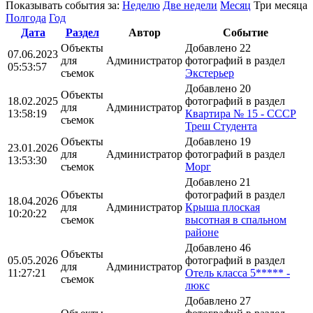
Показывать события за:
Неделю
Две недели
Месяц
Три месяца
Полгода
Год
Дата
Раздел
Автор
Событие
Объекты
Добавлено 22
07.06.2023
для
Администратор
фотографий в раздел
05:53:57
съемок
Экстерьер
Добавлено 20
Объекты
18.02.2025
фотографий в раздел
для
Администратор
13:58:19
Квартира № 15 - СССР
съемок
Треш Студента
Объекты
Добавлено 19
23.01.2026
для
Администратор
фотографий в раздел
13:53:30
съемок
Морг
Добавлено 21
Объекты
фотографий в раздел
18.04.2026
для
Администратор
Крыша плоская
10:20:22
съемок
высотная в спальном
районе
Добавлено 46
Объекты
05.05.2026
фотографий в раздел
для
Администратор
11:27:21
Отель класса 5***** -
съемок
люкс
Добавлено 27