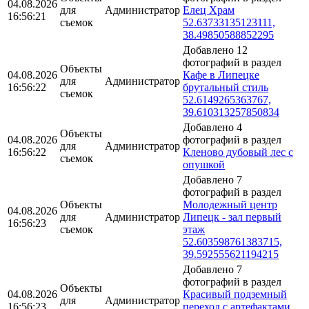
04.08.2026
для
Администратор
Елец Храм
16:56:21
съемок
52.63733135123111,
38.49850588852295
Добавлено 12
фотографий в раздел
Объекты
04.08.2026
Кафе в Липецке
для
Администратор
16:56:22
брутальный стиль
съемок
52.6149265363767,
39.610313257850834
Добавлено 4
Объекты
04.08.2026
фотографий в раздел
для
Администратор
16:56:22
Кленово дубовый лес с
съемок
опушкой
Добавлено 7
фотографий в раздел
Объекты
Молодежный центр
04.08.2026
для
Администратор
Липецк - зал первый
16:56:23
съемок
этаж
52.603598761383715,
39.592555621194215
Добавлено 7
фотографий в раздел
Объекты
04.08.2026
Красивый подземный
для
Администратор
16:56:23
переход с артефактами