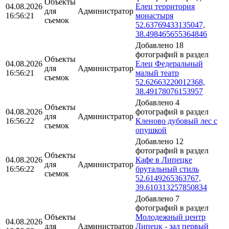
Объекты
04.08.2026
Елец территория
для
Администратор
16:56:21
монастыря
съемок
52.63769433135047,
38.498465655364846
Добавлено 18
фотографий в раздел
Объекты
04.08.2026
Елец Федеральный
для
Администратор
16:56:21
малый театр
съемок
52.62663220012368,
38.49178076153957
Добавлено 4
Объекты
04.08.2026
фотографий в раздел
для
Администратор
16:56:22
Кленово дубовый лес с
съемок
опушкой
Добавлено 12
фотографий в раздел
Объекты
04.08.2026
Кафе в Липецке
для
Администратор
16:56:22
брутальный стиль
съемок
52.6149265363767,
39.610313257850834
Добавлено 7
фотографий в раздел
Объекты
Молодежный центр
04.08.2026
для
Администратор
Липецк - зал первый