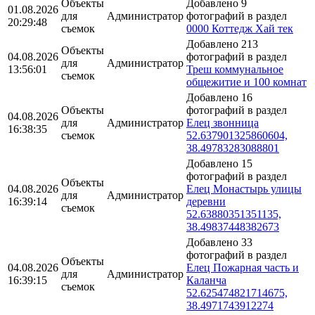
Объекты
Добавлено 9
01.08.2026
для
Администратор
фотографий в раздел
20:29:48
съемок
0000 Коттедж Хай тек
Добавлено 213
Объекты
04.08.2026
фотографий в раздел
для
Администратор
13:56:01
Треш коммунальное
съемок
общежитие и 100 комнат
Добавлено 16
Объекты
фотографий в раздел
04.08.2026
для
Администратор
Елец звонница
16:38:35
съемок
52.637901325860604,
38.49783283088801
Добавлено 15
фотографий в раздел
Объекты
04.08.2026
Елец Монастырь улицы
для
Администратор
16:39:14
деревни
съемок
52.63880351351135,
38.49837448382673
Добавлено 33
фотографий в раздел
Объекты
04.08.2026
Елец Пожарная часть и
для
Администратор
16:39:15
Каланча
съемок
52.625474821714675,
38.4971743912274