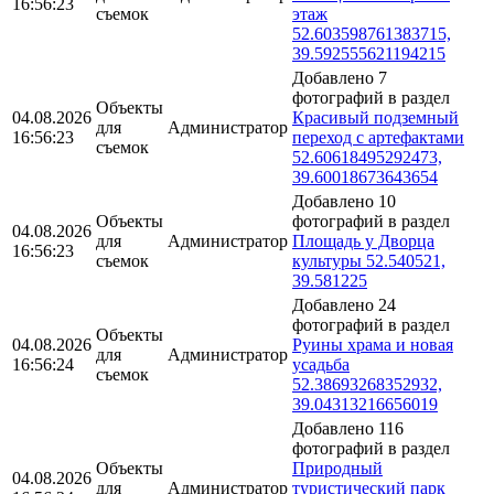
16:56:23
съемок
этаж
52.603598761383715,
39.592555621194215
Добавлено 7
фотографий в раздел
Объекты
04.08.2026
Красивый подземный
для
Администратор
16:56:23
переход с артефактами
съемок
52.60618495292473,
39.60018673643654
Добавлено 10
Объекты
фотографий в раздел
04.08.2026
для
Администратор
Площадь у Дворца
16:56:23
съемок
культуры 52.540521,
39.581225
Добавлено 24
фотографий в раздел
Объекты
04.08.2026
Руины храма и новая
для
Администратор
16:56:24
усадьба
съемок
52.38693268352932,
39.04313216656019
Добавлено 116
фотографий в раздел
Объекты
Природный
04.08.2026
для
Администратор
туристический парк