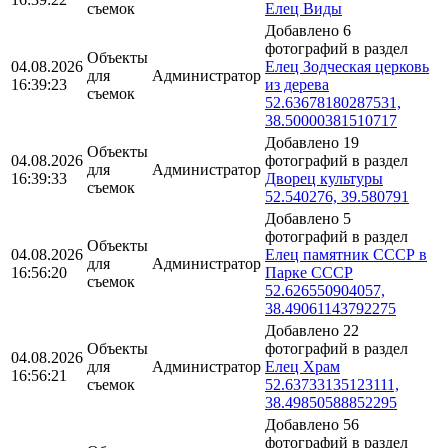
съемок
Елец Виды
Добавлено 6
фотографий в раздел
Объекты
04.08.2026
Елец Зодческая церковь
для
Администратор
16:39:23
из дерева
съемок
52.63678180287531,
38.50000381510717
Добавлено 19
Объекты
04.08.2026
фотографий в раздел
для
Администратор
16:39:33
Дворец культуры
съемок
52.540276, 39.580791
Добавлено 5
фотографий в раздел
Объекты
04.08.2026
Елец памятник СССР в
для
Администратор
16:56:20
Парке СССР
съемок
52.626550904057,
38.49061143792275
Добавлено 22
Объекты
фотографий в раздел
04.08.2026
для
Администратор
Елец Храм
16:56:21
съемок
52.63733135123111,
38.49850588852295
Добавлено 56
фотографий в раздел