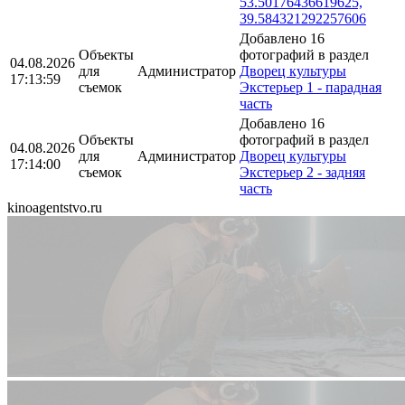
53.50176436619625,
39.584321292257606
Добавлено 16
Объекты
фотографий в раздел
04.08.2026
для
Администратор
Дворец культуры
17:13:59
съемок
Экстерьер 1 - парадная
часть
Добавлено 16
Объекты
фотографий в раздел
04.08.2026
для
Администратор
Дворец культуры
17:14:00
съемок
Экстерьер 2 - задняя
часть
kinoagentstvo.ru