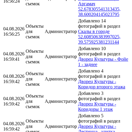
16:56:24
съемок
Аргамач
52.678305541313435,
38.600204145023795
Добавлено 14
Объекты
фотографий в раздел
04.08.2026
для
Администратор
Скалы в городе
16:56:25
съемок
52.608506383997025,
39.575925381231144
Добавлено 10
Объекты
04.08.2026
фотографий в раздел
для
Администратор
16:59:41
Дворец Культуры - Фойе
съемок
1 - заднее
Добавлено 4
Объекты
04.08.2026
фотографий в раздел
для
Администратор
16:59:42
Дворец Культуры -
съемок
Коридор второго этажа
Добавлено 3
Объекты
04.08.2026
фотографий в раздел
для
Администратор
16:59:42
Дворец Культуры -
съемок
Коридоры 1 этаж
Добавлено 5
Объекты
фотографий в раздел
04.08.2026
для
Администратор
Дворец Культуры -
16:59:42
съемок
Лестница - улитка