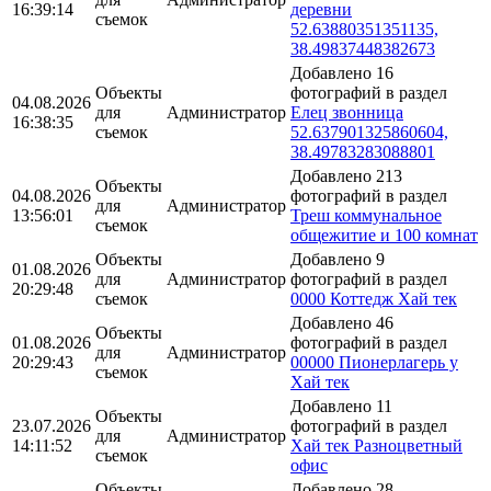
16:39:14
деревни
съемок
52.63880351351135,
38.49837448382673
Добавлено 16
Объекты
фотографий в раздел
04.08.2026
для
Администратор
Елец звонница
16:38:35
съемок
52.637901325860604,
38.49783283088801
Добавлено 213
Объекты
04.08.2026
фотографий в раздел
для
Администратор
13:56:01
Треш коммунальное
съемок
общежитие и 100 комнат
Объекты
Добавлено 9
01.08.2026
для
Администратор
фотографий в раздел
20:29:48
съемок
0000 Коттедж Хай тек
Добавлено 46
Объекты
01.08.2026
фотографий в раздел
для
Администратор
20:29:43
00000 Пионерлагерь у
съемок
Хай тек
Добавлено 11
Объекты
23.07.2026
фотографий в раздел
для
Администратор
14:11:52
Хай тек Разноцветный
съемок
офис
Объекты
Добавлено 28