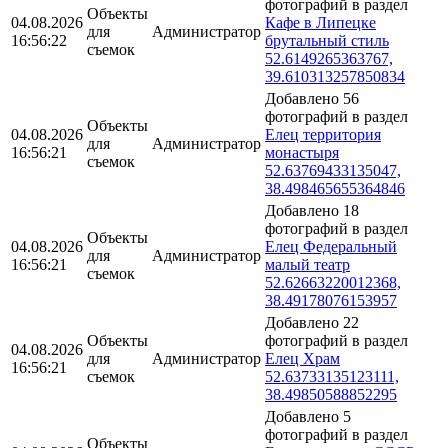
фотографий в раздел
Объекты
04.08.2026
Кафе в Липецке
для
Администратор
16:56:22
брутальный стиль
съемок
52.6149265363767,
39.610313257850834
Добавлено 56
фотографий в раздел
Объекты
04.08.2026
Елец территория
для
Администратор
16:56:21
монастыря
съемок
52.63769433135047,
38.498465655364846
Добавлено 18
фотографий в раздел
Объекты
04.08.2026
Елец Федеральный
для
Администратор
16:56:21
малый театр
съемок
52.62663220012368,
38.49178076153957
Добавлено 22
Объекты
фотографий в раздел
04.08.2026
для
Администратор
Елец Храм
16:56:21
съемок
52.63733135123111,
38.49850588852295
Добавлено 5
фотографий в раздел
Объекты