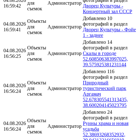
04.08.2026
фотографий в раздел
для
Администратор
16:59:42
Дворец Культуры -
съемок
Концертный зал СССР
Добавлено 10
Объекты
04.08.2026
фотографий в раздел
для
Администратор
16:59:41
Дворец Культуры - Фойе
съемок
1 - заднее
Добавлено 14
Объекты
фотографий в раздел
04.08.2026
для
Администратор
Скалы в городе
16:56:25
съемок
52.608506383997025,
39.575925381231144
Добавлено 116
фотографий в раздел
Объекты
Природный
04.08.2026
для
Администратор
туристический парк
16:56:24
съемок
Аргамач
52.678305541313435,
38.600204145023795
Добавлено 24
фотографий в раздел
Объекты
04.08.2026
Руины храма и новая
для
Администратор
16:56:24
усадьба
съемок
52.38693268352932,