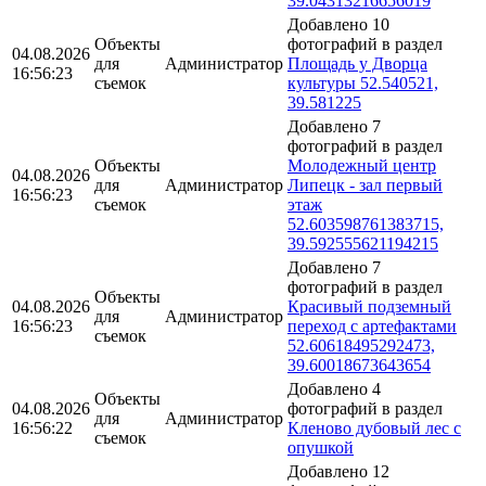
39.04313216656019
Добавлено 10
Объекты
фотографий в раздел
04.08.2026
для
Администратор
Площадь у Дворца
16:56:23
съемок
культуры 52.540521,
39.581225
Добавлено 7
фотографий в раздел
Объекты
Молодежный центр
04.08.2026
для
Администратор
Липецк - зал первый
16:56:23
съемок
этаж
52.603598761383715,
39.592555621194215
Добавлено 7
фотографий в раздел
Объекты
04.08.2026
Красивый подземный
для
Администратор
16:56:23
переход с артефактами
съемок
52.60618495292473,
39.60018673643654
Добавлено 4
Объекты
04.08.2026
фотографий в раздел
для
Администратор
16:56:22
Кленово дубовый лес с
съемок
опушкой
Добавлено 12