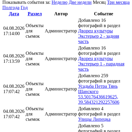
Показывать события за:
Неделю
Две недели
Месяц
Три месяца
Полгода
Год
Дата
Раздел
Автор
Событие
Добавлено 16
Объекты
фотографий в раздел
04.08.2026
для
Администратор
Дворец культуры
17:14:00
съемок
Экстерьер 2 - задняя
часть
Добавлено 16
Объекты
фотографий в раздел
04.08.2026
для
Администратор
Дворец культуры
17:13:59
съемок
Экстерьер 1 - парадная
часть
Добавлено 259
фотографий в раздел
Объекты
04.08.2026
Усадьба Петра Тянь
для
Администратор
17:07:42
Шанского
съемок
53.50176436619625,
39.584321292257606
Объекты
Добавлено 4
04.08.2026
для
Администратор
фотографий в раздел
17:07:42
съемок
Улицы Липецка
Добавлено 5
фотографий в раздел