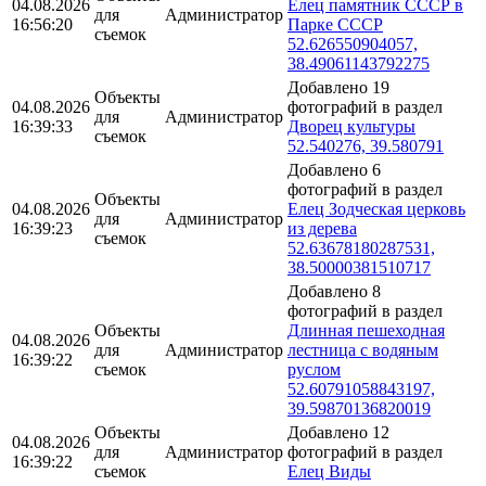
04.08.2026
Елец памятник СССР в
для
Администратор
16:56:20
Парке СССР
съемок
52.626550904057,
38.49061143792275
Добавлено 19
Объекты
04.08.2026
фотографий в раздел
для
Администратор
16:39:33
Дворец культуры
съемок
52.540276, 39.580791
Добавлено 6
фотографий в раздел
Объекты
04.08.2026
Елец Зодческая церковь
для
Администратор
16:39:23
из дерева
съемок
52.63678180287531,
38.50000381510717
Добавлено 8
фотографий в раздел
Объекты
Длинная пешеходная
04.08.2026
для
Администратор
лестница с водяным
16:39:22
съемок
руслом
52.60791058843197,
39.59870136820019
Объекты
Добавлено 12
04.08.2026
для
Администратор
фотографий в раздел
16:39:22
съемок
Елец Виды