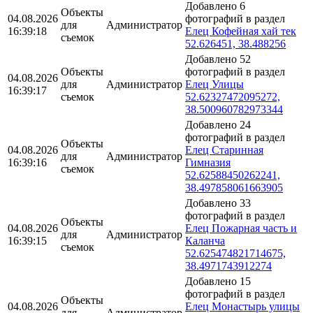
Добавлено 6
Объекты
04.08.2026
фотографий в раздел
для
Администратор
16:39:18
Елец Кофейная хай тек
съемок
52.626451, 38.488256
Добавлено 52
Объекты
фотографий в раздел
04.08.2026
для
Администратор
Елец Улицы
16:39:17
съемок
52.62327472095272,
38.500960782973344
Добавлено 24
фотографий в раздел
Объекты
04.08.2026
Елец Старинная
для
Администратор
16:39:16
Гимназия
съемок
52.62588450262241,
38.497858061663905
Добавлено 33
фотографий в раздел
Объекты
04.08.2026
Елец Пожарная часть и
для
Администратор
16:39:15
Каланча
съемок
52.625474821714675,
38.4971743912274
Добавлено 15
фотографий в раздел
Объекты
04.08.2026
Елец Монастырь улицы
для
Администратор