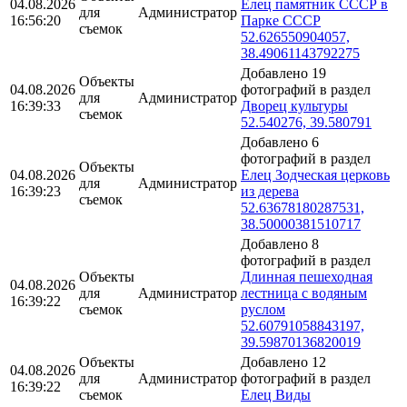
04.08.2026
Елец памятник СССР в
для
Администратор
16:56:20
Парке СССР
съемок
52.626550904057,
38.49061143792275
Добавлено 19
Объекты
04.08.2026
фотографий в раздел
для
Администратор
16:39:33
Дворец культуры
съемок
52.540276, 39.580791
Добавлено 6
фотографий в раздел
Объекты
04.08.2026
Елец Зодческая церковь
для
Администратор
16:39:23
из дерева
съемок
52.63678180287531,
38.50000381510717
Добавлено 8
фотографий в раздел
Объекты
Длинная пешеходная
04.08.2026
для
Администратор
лестница с водяным
16:39:22
съемок
руслом
52.60791058843197,
39.59870136820019
Объекты
Добавлено 12
04.08.2026
для
Администратор
фотографий в раздел
16:39:22
съемок
Елец Виды