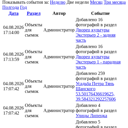
Показывать события за:
Неделю
Две недели
Месяц
Три месяца
Полгода
Год
Дата
Раздел
Автор
Событие
Добавлено 16
Объекты
фотографий в раздел
04.08.2026
для
Администратор
Дворец культуры
17:14:00
съемок
Экстерьер 2 - задняя
часть
Добавлено 16
Объекты
фотографий в раздел
04.08.2026
для
Администратор
Дворец культуры
17:13:59
съемок
Экстерьер 1 - парадная
часть
Добавлено 259
фотографий в раздел
Объекты
04.08.2026
Усадьба Петра Тянь
для
Администратор
17:07:42
Шанского
съемок
53.50176436619625,
39.584321292257606
Объекты
Добавлено 4
04.08.2026
для
Администратор
фотографий в раздел
17:07:42
съемок
Улицы Липецка
Добавлено 5
фотографий в раздел