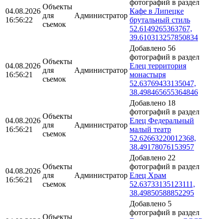
фотографий в раздел
Объекты
04.08.2026
Кафе в Липецке
для
Администратор
16:56:22
брутальный стиль
съемок
52.6149265363767,
39.610313257850834
Добавлено 56
фотографий в раздел
Объекты
04.08.2026
Елец территория
для
Администратор
16:56:21
монастыря
съемок
52.63769433135047,
38.498465655364846
Добавлено 18
фотографий в раздел
Объекты
04.08.2026
Елец Федеральный
для
Администратор
16:56:21
малый театр
съемок
52.62663220012368,
38.49178076153957
Добавлено 22
Объекты
фотографий в раздел
04.08.2026
для
Администратор
Елец Храм
16:56:21
съемок
52.63733135123111,
38.49850588852295
Добавлено 5
фотографий в раздел
Объекты