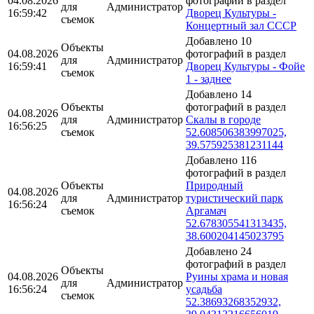
04.08.2026
фотографий в раздел
для
Администратор
16:59:42
Дворец Культуры -
съемок
Концертный зал СССР
Добавлено 10
Объекты
04.08.2026
фотографий в раздел
для
Администратор
16:59:41
Дворец Культуры - Фойе
съемок
1 - заднее
Добавлено 14
Объекты
фотографий в раздел
04.08.2026
для
Администратор
Скалы в городе
16:56:25
съемок
52.608506383997025,
39.575925381231144
Добавлено 116
фотографий в раздел
Объекты
Природный
04.08.2026
для
Администратор
туристический парк
16:56:24
съемок
Аргамач
52.678305541313435,
38.600204145023795
Добавлено 24
фотографий в раздел
Объекты
04.08.2026
Руины храма и новая
для
Администратор
16:56:24
усадьба
съемок
52.38693268352932,