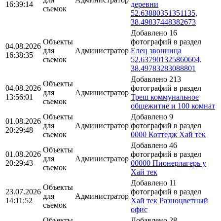
16:39:14
деревни
съемок
52.63880351351135,
38.49837448382673
Добавлено 16
Объекты
фотографий в раздел
04.08.2026
для
Администратор
Елец звонница
16:38:35
съемок
52.637901325860604,
38.49783283088801
Добавлено 213
Объекты
04.08.2026
фотографий в раздел
для
Администратор
13:56:01
Треш коммунальное
съемок
общежитие и 100 комнат
Объекты
Добавлено 9
01.08.2026
для
Администратор
фотографий в раздел
20:29:48
съемок
0000 Коттедж Хай тек
Добавлено 46
Объекты
01.08.2026
фотографий в раздел
для
Администратор
20:29:43
00000 Пионерлагерь у
съемок
Хай тек
Добавлено 11
Объекты
23.07.2026
фотографий в раздел
для
Администратор
14:11:52
Хай тек Разноцветный
съемок
офис
Объекты
Добавлено 28