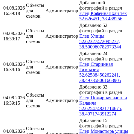
Добавлено 6
Объекты
04.08.2026
фотографий в раздел
для
Администратор
16:39:18
Елец Кофейная хай тек
съемок
52.626451, 38.488256
Добавлено 52
Объекты
фотографий в раздел
04.08.2026
для
Администратор
Елец Улицы
16:39:17
съемок
52.62327472095272,
38.500960782973344
Добавлено 24
фотографий в раздел
Объекты
04.08.2026
Елец Старинная
для
Администратор
16:39:16
Гимназия
съемок
52.62588450262241,
38.497858061663905
Добавлено 33
фотографий в раздел
Объекты
04.08.2026
Елец Пожарная часть и
для
Администратор
16:39:15
Каланча
съемок
52.625474821714675,
38.4971743912274
Добавлено 15
фотографий в раздел
Объекты
04.08.2026
Елец Монастырь улицы
для
Администратор