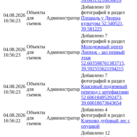
39.04313216656019
Добавлено 10
Объекты
фотографий в раздел
04.08.2026
для
Администратор
Площадь у Дворца
16:56:23
съемок
культуры 52.540521,
39.581225
Добавлено 7
фотографий в раздел
Объекты
Молодежный центр
04.08.2026
для
Администратор
Липецк - зал первый
16:56:23
съемок
этаж
52.603598761383715,
39.592555621194215
Добавлено 7
фотографий в раздел
Объекты
04.08.2026
Красивый подземный
для
Администратор
16:56:23
переход с артефактами
съемок
52.60618495292473,
39.60018673643654
Добавлено 4
Объекты
04.08.2026
фотографий в раздел
для
Администратор
16:56:22
Кленово дубовый лес с
съемок
опушкой
Добавлено 12