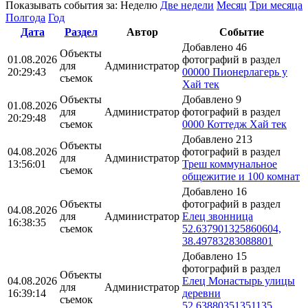
Показывать события за:
Неделю
Две недели
Месяц
Три месяца
Полгода
Год
Дата
Раздел
Автор
Событие
Добавлено 46
Объекты
01.08.2026
фотографий в раздел
для
Администратор
20:29:43
00000 Пионерлагерь у
съемок
Хай тек
Объекты
Добавлено 9
01.08.2026
для
Администратор
фотографий в раздел
20:29:48
съемок
0000 Коттедж Хай тек
Добавлено 213
Объекты
04.08.2026
фотографий в раздел
для
Администратор
13:56:01
Треш коммунальное
съемок
общежитие и 100 комнат
Добавлено 16
Объекты
фотографий в раздел
04.08.2026
для
Администратор
Елец звонница
16:38:35
съемок
52.637901325860604,
38.49783283088801
Добавлено 15
фотографий в раздел
Объекты
04.08.2026
Елец Монастырь улицы
для
Администратор
16:39:14
деревни
съемок
52.63880351351135,