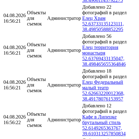
38.49061143792275
Добавлено 22
Объекты
фотографий в раздел
04.08.2026
для
Администратор
Елец Храм
16:56:21
съемок
52.63733135123111,
38.49850588852295
Добавлено 56
фотографий в раздел
Объекты
04.08.2026
Елец территория
для
Администратор
16:56:21
монастыря
съемок
52.63769433135047,
38.498465655364846
Добавлено 18
фотографий в раздел
Объекты
04.08.2026
Елец Федеральный
для
Администратор
16:56:21
малый театр
съемок
52.62663220012368,
38.49178076153957
Добавлено 12
фотографий в раздел
Объекты
04.08.2026
Кафе в Липецке
для
Администратор
16:56:22
брутальный стиль
съемок
52.6149265363767,
39.610313257850834