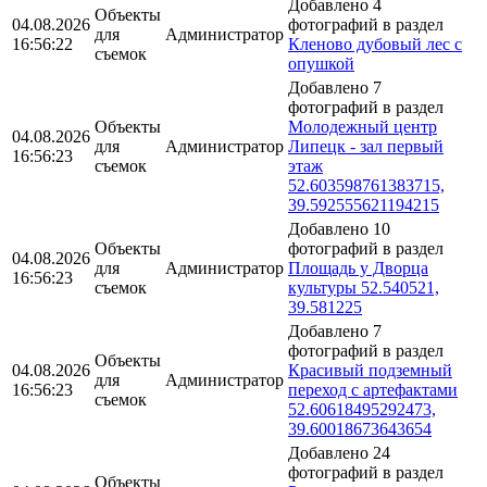
Добавлено 4
Объекты
04.08.2026
фотографий в раздел
для
Администратор
16:56:22
Кленово дубовый лес с
съемок
опушкой
Добавлено 7
фотографий в раздел
Объекты
Молодежный центр
04.08.2026
для
Администратор
Липецк - зал первый
16:56:23
съемок
этаж
52.603598761383715,
39.592555621194215
Добавлено 10
Объекты
фотографий в раздел
04.08.2026
для
Администратор
Площадь у Дворца
16:56:23
съемок
культуры 52.540521,
39.581225
Добавлено 7
фотографий в раздел
Объекты
04.08.2026
Красивый подземный
для
Администратор
16:56:23
переход с артефактами
съемок
52.60618495292473,
39.60018673643654
Добавлено 24
фотографий в раздел
Объекты