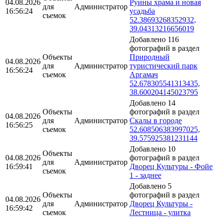
04.08.2026
Руины храма и новая
для
Администратор
16:56:24
усадьба
съемок
52.38693268352932,
39.04313216656019
Добавлено 116
фотографий в раздел
Объекты
Природный
04.08.2026
для
Администратор
туристический парк
16:56:24
съемок
Аргамач
52.678305541313435,
38.600204145023795
Добавлено 14
Объекты
фотографий в раздел
04.08.2026
для
Администратор
Скалы в городе
16:56:25
съемок
52.608506383997025,
39.575925381231144
Добавлено 10
Объекты
04.08.2026
фотографий в раздел
для
Администратор
16:59:41
Дворец Культуры - Фойе
съемок
1 - заднее
Добавлено 5
Объекты
фотографий в раздел
04.08.2026
для
Администратор
Дворец Культуры -
16:59:42
съемок
Лестница - улитка