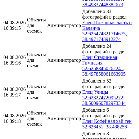
38.49837448382673
Добавлено 33
фотографий в раздел
Объекты
04.08.2026
Елец Пожарная часть и
для
Администратор
16:39:15
Каланча
съемок
52.625474821714675,
38.4971743912274
Добавлено 24
фотографий в раздел
Объекты
04.08.2026
Елец Старинная
для
Администратор
16:39:16
Гимназия
съемок
52.62588450262241,
38.497858061663905
Добавлено 52
Объекты
фотографий в раздел
04.08.2026
для
Администратор
Елец Улицы
16:39:17
съемок
52.62327472095272,
38.500960782973344
Добавлено 6
Объекты
04.08.2026
фотографий в раздел
для
Администратор
16:39:18
Елец Кофейная хай тек
съемок
52.626451, 38.488256
Добавлено 8