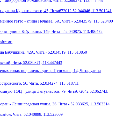
 - микрорайон Романовский, Чита, 52.089371, 113.447443
 - улица Курнатовского, 45, Чита672012 52.044046, 113.501241
енное гетто - улица Нечаева, 5А, Чита - 52.043579, 113.523400
я - улица Бабушкина, 149, Чита - 52.040875, 113.496472
шафтами
ица Бабушкина, 42А, Чита - 52.034519, 113.513850
ский, Чита, 52.089371, 113.447443
лых тонах под гжель - улица Цупсмана, 14, Чита, улица
стровского, 56, Чита, 52.034274, 113.518711
ромную ТЭЦ - улица Энтузиастов, 79, Чита672042 52.062743,
ран - Ленинградская улица, 36, Чита - 52.033625, 113.503314
айон, Чита, 52.040898, 113.523009