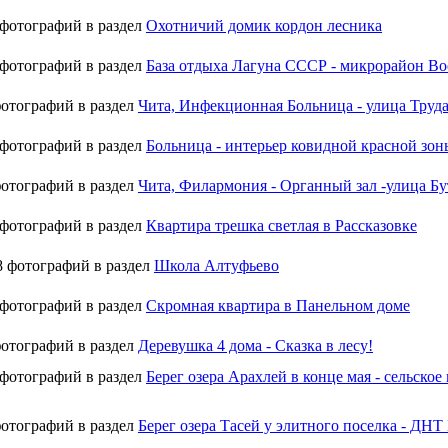
 фотографий в раздел
Охотничий домик кордон лесника
 фотографий в раздел
База отдыха Лагуна СССР - микрорайон Вос
фотографий в раздел
Чита, Инфекционная Больница - улица Труда,
 фотографий в раздел
Больница - интерьер ковидной красной зоны
фотографий в раздел
Чита, Филармония - Органный зал -улица Бут
 фотографий в раздел
Квартира трешка светлая в Рассказовке
8 фотографий в раздел
Школа Алтуфьево
 фотографий в раздел
Скромная квартира в Панельном доме
фотографий в раздел
Деревушка 4 дома - Сказка в лесу!
 фотографий в раздел
Берег озера Арахлей в конце мая - сельско
фотографий в раздел
Берег озера Тасей у элитного поселка - ДНТ