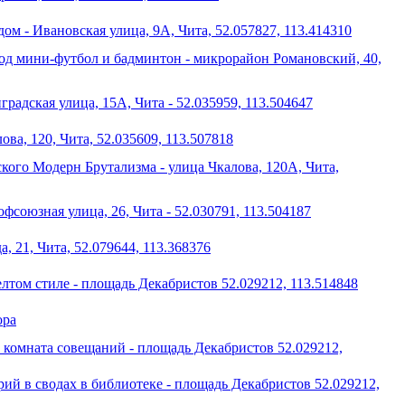
дом - Ивановская улица, 9А, Чита, 52.057827, 113.414310
од мини-футбол и бадминтон - микрорайон Романовский, 40,
радская улица, 15А, Чита - 52.035959, 113.504647
ова, 120, Чита, 52.035609, 113.507818
кого Модерн Брутализма - улица Чкалова, 120А, Чита,
фсоюзная улица, 26, Чита - 52.030791, 113.504187
, 21, Чита, 52.079644, 113.368376
елтом стиле - площадь Декабристов 52.029212, 113.514848
ора
 комната совещаний - площадь Декабристов 52.029212,
рий в сводах в библиотеке - площадь Декабристов 52.029212,