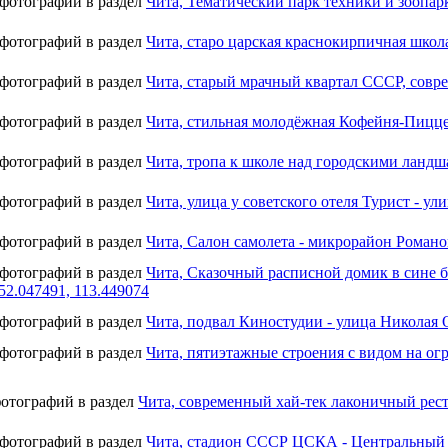
 фотографий в раздел
Чита, Тематический парк техники и зоопарк
 фотографий в раздел
Чита, старо царская краснокирпичная школа
 фотографий в раздел
Чита, старый мрачный квартал СССР, соврем
 фотографий в раздел
Чита, стильная молодёжная Кофейня-Пиццери
 фотографий в раздел
Чита, тропа к школе над городскими ланд
 фотографий в раздел
Чита, улица у советского отеля Турист - ул
 фотографий в раздел
Чита, Салон самолета - микрорайон Романов
 фотографий в раздел
Чита, Сказочный расписной домик в сине бе
52.047491, 113.449074
 фотографий в раздел
Чита, подвал Киностудии - улица Николая О
 фотографий в раздел
Чита, пятиэтажные строения с видом на ог
фотографий в раздел
Чита, современный хай-тек лаконичный ресто
 фотографий в раздел
Чита, стадион СССР ЦСКА - Центральный р