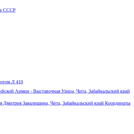
ов СССР
ютом Л 410
ийской Армии - Выставочная Улица, Чита, Забайкальский край
ая Дмитрия Завалишина, Чита, Забайкальский край Координаты