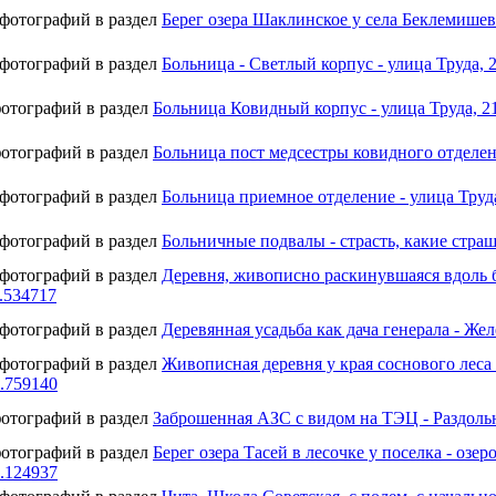
 фотографий в раздел
Берег озера Шаклинское у села Беклемишево
 фотографий в раздел
Больница - Светлый корпус - улица Труда, 2
фотографий в раздел
Больница Ковидный корпус - улица Труда, 21
фотографий в раздел
Больница пост медсестры ковидного отделени
 фотографий в раздел
Больница приемное отделение - улица Труда
 фотографий в раздел
Больничные подвалы - страсть, какие страш
 фотографий в раздел
Деревня, живописно раскинувшаяся вдоль б
1.534717
 фотографий в раздел
Деревянная усадьба как дача генерала - Же
 фотографий в раздел
Живописная деревня у края соснового леса
2.759140
фотографий в раздел
Заброшенная АЗС с видом на ТЭЦ - Раздольны
фотографий в раздел
Берег озера Тасей в лесочке у поселка - озе
3.124937