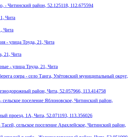
, - Читинский район, 52.125118, 112.675594
1, Чита
, Чита
я - улица Труда, 21, Чита
, 21, Чита
ные - улица Труда, 21, Чита
ерега озера - село Танга, Улётовский муниципальный округ,
лезнодорожный район, Чита, 52.057966, 113.414758
 - сельское поселение Яблоновское, Читинский район,
й проезд, 1А, Чита, 52.071193, 113.356026
ро Тасей, сельское поселение Арахлейское, Читинский район,