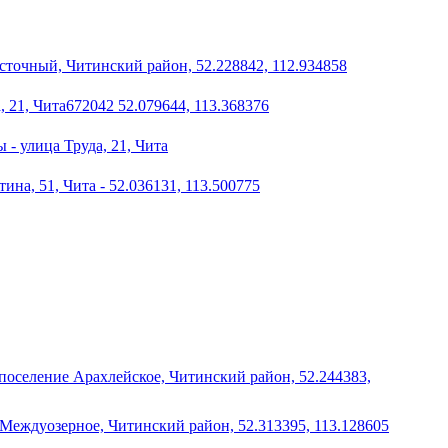
точный, Читинский район, 52.228842, 112.934858
 21, Чита672042 52.079644, 113.368376
 - улица Труда, 21, Чита
ина, 51, Чита - 52.036131, 113.500775
е поселение Арахлейское, Читинский район, 52.244383,
 Междуозерное, Читинский район, 52.313395, 113.128605