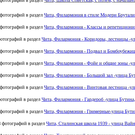
 фотографий в раздел
Чита, Школа Советская, с полем, с начальн
 фотографий в раздел
Чита, Филармония в стиле Модерн Брутализм
 фотографий в раздел
Чита, Филармония - Классы и репетиционны
фотографий в раздел
Чита, Филармония - Коридоры, лестницы -ули
 фотографий в раздел
Чита, Филармония - Подвал и Бомбоубежище 
 фотографий в раздел
Чита, Филармония - Фойе и общие зоны -ули
 фотографий в раздел
Чита, Филармония - Большой зал -улица Бути
 фотографий в раздел
Чита, Филармония - Винтовая лестница -ули
фотографий в раздел
Чита, Филармония - Гардероб -улица Бутина, 
 фотографий в раздел
Чита, Филармония - Гримерные-улица Бутина
8 фотографий в раздел
Чита, Сталинская школа 1939 - улица Вайн