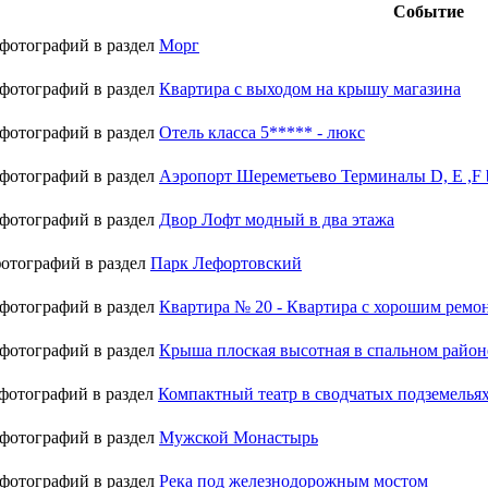
Событие
 фотографий в раздел
Морг
 фотографий в раздел
Квартира с выходом на крышу магазина
 фотографий в раздел
Отель класса 5***** - люкс
 фотографий в раздел
Аэропорт Шереметьево Терминалы D, E ,F
 фотографий в раздел
Двор Лофт модный в два этажа
фотографий в раздел
Парк Лефортовский
 фотографий в раздел
Квартира № 20 - Квартира с хорошим ремо
 фотографий в раздел
Крыша плоская высотная в спальном район
 фотографий в раздел
Компактный театр в сводчатых подземелья
 фотографий в раздел
Мужской Монастырь
 фотографий в раздел
Река под железнодорожным мостом