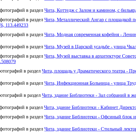
 фотографий в раздел
Чита, Коттедж с Залом и камином, с бильяр
 фотографий в раздел
Чита, Металлический Ангар с площадкой п
76, 113.449233
 фотографий в раздел
Чита, Модная современная кофейня - Ленинг
 фотографий в раздел
Чита, Музей в Царской усадьбе - улица Чкал
 фотографий в раздел
Чита, Музей выставка в архитектуре Советс
3.508079
фотографий в раздел
Чита, площадь у Драматического театра - Про
 фотографий в раздел
Чита, Инфекционная Больница - улица Труда
фотографий в раздел
Чита, здание Библиотеки - Зал собраний в ж
 фотографий в раздел
Чита, здание Библиотеки - Кабинет Директ
 фотографий в раздел
Чита, здание Библиотеки - Офсиный блок и
 фотографий в раздел
Чита, здание Библиотеки - Стильный лекто