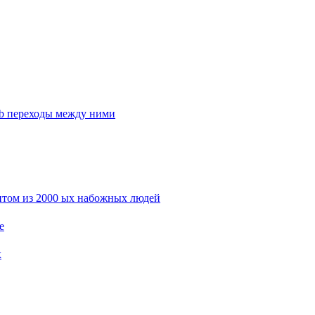
 b переходы между ними
нтом из 2000 ых набожных людей
е
х