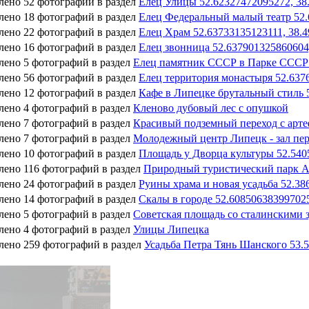
лено 52 фотографий в раздел
Елец Улицы 52.62327472095272, 38
лено 18 фотографий в раздел
Елец Федеральный малый театр 52.
лено 22 фотографий в раздел
Елец Храм 52.63733135123111, 38.
лено 16 фотографий в раздел
Елец звонница 52.637901325860604
лено 5 фотографий в раздел
Елец памятник СССР в Парке СССР 
лено 56 фотографий в раздел
Елец территория монастыря 52.637
лено 12 фотографий в раздел
Кафе в Липецке брутальный стиль 
лено 4 фотографий в раздел
Кленово дубовый лес с опушкой
лено 7 фотографий в раздел
Красивый подземный переход с арте
лено 7 фотографий в раздел
Молодежный центр Липецк - зал пер
лено 10 фотографий в раздел
Площадь у Дворца культуры 52.5405
лено 116 фотографий в раздел
Природный туристический парк Ар
лено 24 фотографий в раздел
Руины храма и новая усадьба 52.38
лено 14 фотографий в раздел
Скалы в городе 52.60850638399702
лено 5 фотографий в раздел
Советская площадь со сталинскими 
лено 4 фотографий в раздел
Улицы Липецка
лено 259 фотографий в раздел
Усадьба Петра Тянь Шанского 53.