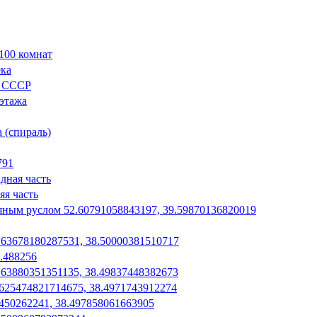
100 комнат
ека
л СССР
 этажа
 (спираль)
791
дная часть
яя часть
яным руслом 52.60791058843197, 39.59870136820019
2.63678180287531, 38.50000381510717
8.488256
63880351351135, 38.49837448382673
.625474821714675, 38.4971743912274
450262241, 38.497858061663905