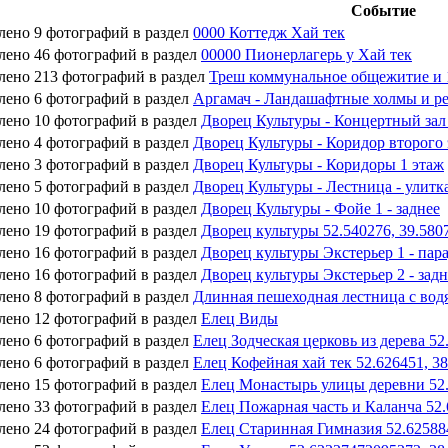
Событие
лено 9 фотографий в раздел
0000 Коттедж Хай тек
лено 46 фотографий в раздел
00000 Пионерлагерь у Хай тек
лено 213 фотографий в раздел
Треш коммунальное общежитие и 
лено 6 фотографий в раздел
Аргамач - Ландашафтные холмы и р
лено 10 фотографий в раздел
Дворец Культуры - Концертный за
лено 4 фотографий в раздел
Дворец Культуры - Коридор второго
лено 3 фотографий в раздел
Дворец Культуры - Коридоры 1 этаж
лено 5 фотографий в раздел
Дворец Культуры - Лестница - улитка
лено 10 фотографий в раздел
Дворец Культуры - Фойе 1 - заднее
лено 19 фотографий в раздел
Дворец культуры 52.540276, 39.580
лено 16 фотографий в раздел
Дворец культуры Экстерьер 1 - пара
лено 16 фотографий в раздел
Дворец культуры Экстерьер 2 - задн
лено 8 фотографий в раздел
Длинная пешеходная лестница с вод
лено 12 фотографий в раздел
Елец Виды
лено 6 фотографий в раздел
Елец Зодческая церковь из дерева 5
лено 6 фотографий в раздел
Елец Кофейная хай тек 52.626451, 3
лено 15 фотографий в раздел
Елец Монастырь улицы деревни 52.
лено 33 фотографий в раздел
Елец Пожарная часть и Каланча 52
лено 24 фотографий в раздел
Елец Старинная Гимназия 52.62588