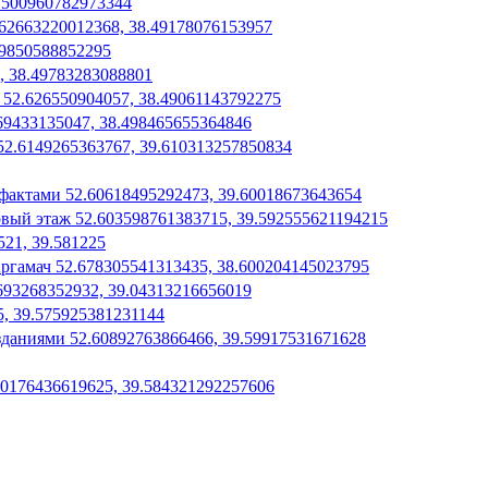
.500960782973344
62663220012368, 38.49178076153957
49850588852295
, 38.49783283088801
52.626550904057, 38.49061143792275
69433135047, 38.498465655364846
52.6149265363767, 39.610313257850834
фактами 52.60618495292473, 39.60018673643654
вый этаж 52.603598761383715, 39.592555621194215
21, 39.581225
гамач 52.678305541313435, 38.600204145023795
693268352932, 39.04313216656019
5, 39.575925381231144
зданиями 52.60892763866466, 39.59917531671628
50176436619625, 39.584321292257606