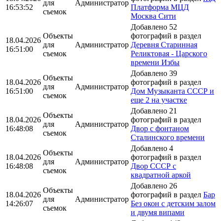
для
Администратор
16:53:52
Платформа МЦД
съемок
Москва Сити
Добавлено 52
Объекты
фотографий в раздел
18.04.2026
для
Администратор
Деревня Старинная
16:51:00
съемок
Реликтовая - Царского
времени Избы
Добавлено 39
Объекты
18.04.2026
фотографий в раздел
для
Администратор
16:51:00
Дом Музыканта СССР и
съемок
еще 2 на участке
Добавлено 21
Объекты
18.04.2026
фотографий в раздел
для
Администратор
16:48:08
Двор с фонтаном
съемок
Сталинского времени
Добавлено 4
Объекты
18.04.2026
фотографий в раздел
для
Администратор
16:48:08
Двор СССР с
съемок
квадратной аркой
Добавлено 26
Объекты
18.04.2026
фотографий в раздел
Бар
для
Администратор
14:26:07
Без окон с детским залом
съемок
и двумя випами