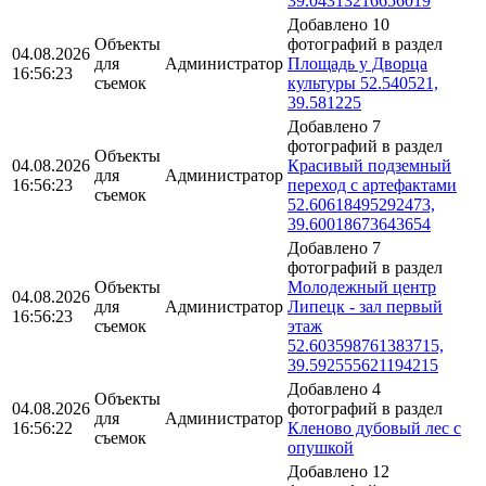
39.04313216656019
Добавлено 10
Объекты
фотографий в раздел
04.08.2026
для
Администратор
Площадь у Дворца
16:56:23
съемок
культуры 52.540521,
39.581225
Добавлено 7
фотографий в раздел
Объекты
04.08.2026
Красивый подземный
для
Администратор
16:56:23
переход с артефактами
съемок
52.60618495292473,
39.60018673643654
Добавлено 7
фотографий в раздел
Объекты
Молодежный центр
04.08.2026
для
Администратор
Липецк - зал первый
16:56:23
съемок
этаж
52.603598761383715,
39.592555621194215
Добавлено 4
Объекты
04.08.2026
фотографий в раздел
для
Администратор
16:56:22
Кленово дубовый лес с
съемок
опушкой
Добавлено 12