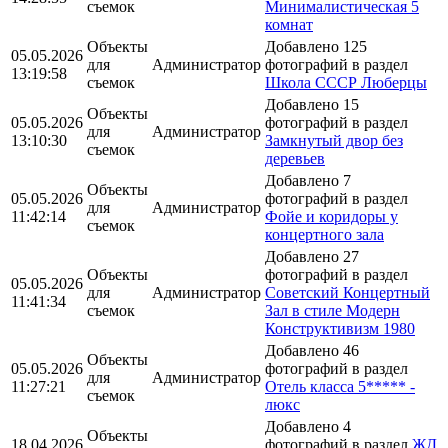
съемок
Минималистическая 5
комнат
Объекты
Добавлено 125
05.05.2026
для
Администратор
фотографий в раздел
13:19:58
съемок
Школа CCCР Люберцы
Добавлено 15
Объекты
05.05.2026
фотографий в раздел
для
Администратор
13:10:30
Замкнутый двор без
съемок
деревьев
Добавлено 7
Объекты
05.05.2026
фотографий в раздел
для
Администратор
11:42:14
Фойе и коридоры у
съемок
концертного зала
Добавлено 27
Объекты
фотографий в раздел
05.05.2026
для
Администратор
Советский Концертный
11:41:34
съемок
Зал в стиле Модерн
Конструктивизм 1980
Добавлено 46
Объекты
05.05.2026
фотографий в раздел
для
Администратор
11:27:21
Отель класса 5***** -
съемок
люкс
Добавлено 4
Объекты
18.04.2026
фотографий в раздел
ЖД