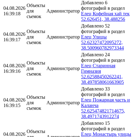
Добавлено 6
Объекты
04.08.2026
фотографий в раздел
для
Администратор
16:39:18
Елец Кофейная хай тек
съемок
52.626451, 38.488256
Добавлено 52
Объекты
фотографий в раздел
04.08.2026
для
Администратор
Елец Улицы
16:39:17
съемок
52.62327472095272,
38.500960782973344
Добавлено 24
фотографий в раздел
Объекты
04.08.2026
Елец Старинная
для
Администратор
16:39:16
Гимназия
съемок
52.62588450262241,
38.497858061663905
Добавлено 33
фотографий в раздел
Объекты
04.08.2026
Елец Пожарная часть и
для
Администратор
16:39:15
Каланча
съемок
52.625474821714675,
38.4971743912274
Добавлено 15
фотографий в раздел
Объекты
04.08.2026
Елец Монастырь улицы
для
Администратор