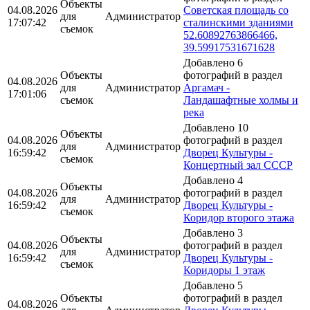
Объекты
04.08.2026
Советская площадь со
для
Администратор
17:07:42
сталинскими зданиями
съемок
52.60892763866466,
39.59917531671628
Добавлено 6
Объекты
фотографий в раздел
04.08.2026
для
Администратор
Аргамач -
17:01:06
съемок
Ландашафтные холмы и
река
Добавлено 10
Объекты
04.08.2026
фотографий в раздел
для
Администратор
16:59:42
Дворец Культуры -
съемок
Концертный зал СССР
Добавлено 4
Объекты
04.08.2026
фотографий в раздел
для
Администратор
16:59:42
Дворец Культуры -
съемок
Коридор второго этажа
Добавлено 3
Объекты
04.08.2026
фотографий в раздел
для
Администратор
16:59:42
Дворец Культуры -
съемок
Коридоры 1 этаж
Добавлено 5
Объекты
фотографий в раздел
04.08.2026