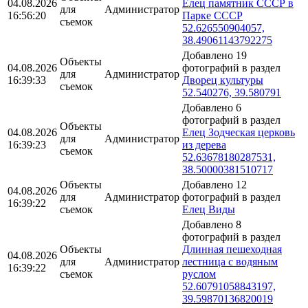
04.08.2026
Елец памятник СССР в
для
Администратор
16:56:20
Парке СССР
съемок
52.626550904057,
38.49061143792275
Добавлено 19
Объекты
04.08.2026
фотографий в раздел
для
Администратор
16:39:33
Дворец культуры
съемок
52.540276, 39.580791
Добавлено 6
фотографий в раздел
Объекты
04.08.2026
Елец Зодческая церковь
для
Администратор
16:39:23
из дерева
съемок
52.63678180287531,
38.50000381510717
Объекты
Добавлено 12
04.08.2026
для
Администратор
фотографий в раздел
16:39:22
съемок
Елец Виды
Добавлено 8
фотографий в раздел
Объекты
Длинная пешеходная
04.08.2026
для
Администратор
лестница с водяным
16:39:22
съемок
руслом
52.60791058843197,
39.59870136820019