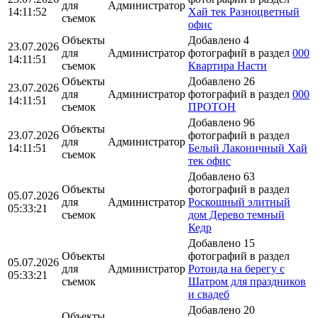
для
Администратор
14:11:52
Хай тек Разноцветный
съемок
офис
Объекты
Добавлено 4
23.07.2026
для
Администратор
фотографий в раздел
000
14:11:51
съемок
Квартира Насти
Объекты
Добавлено 26
23.07.2026
для
Администратор
фотографий в раздел
000
14:11:51
съемок
ПРОТОН
Добавлено 96
Объекты
23.07.2026
фотографий в раздел
для
Администратор
14:11:51
Белый Лаконичный Хай
съемок
тек офис
Добавлено 63
Объекты
фотографий в раздел
05.07.2026
для
Администратор
Роскошный элитный
05:33:21
съемок
дом Дерево темный
Кедр
Добавлено 15
Объекты
фотографий в раздел
05.07.2026
для
Администратор
Ротонда на берегу с
05:33:21
съемок
Шатром для праздников
и свадеб
Добавлено 20
Объекты