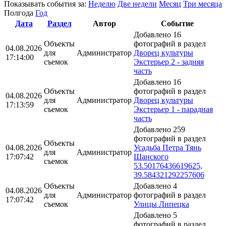
Показывать события за:
Неделю
Две недели
Месяц
Три месяца
Полгода
Год
Дата
Раздел
Автор
Событие
Добавлено 16
Объекты
фотографий в раздел
04.08.2026
для
Администратор
Дворец культуры
17:14:00
съемок
Экстерьер 2 - задняя
часть
Добавлено 16
Объекты
фотографий в раздел
04.08.2026
для
Администратор
Дворец культуры
17:13:59
съемок
Экстерьер 1 - парадная
часть
Добавлено 259
фотографий в раздел
Объекты
04.08.2026
Усадьба Петра Тянь
для
Администратор
17:07:42
Шанского
съемок
53.50176436619625,
39.584321292257606
Объекты
Добавлено 4
04.08.2026
для
Администратор
фотографий в раздел
17:07:42
съемок
Улицы Липецка
Добавлено 5
фотографий в раздел