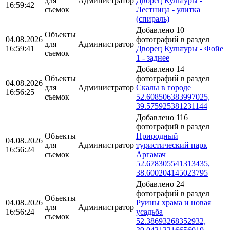
для
Администратор
Дворец Культуры -
16:59:42
съемок
Лестница - улитка
(спираль)
Добавлено 10
Объекты
04.08.2026
фотографий в раздел
для
Администратор
16:59:41
Дворец Культуры - Фойе
съемок
1 - заднее
Добавлено 14
Объекты
фотографий в раздел
04.08.2026
для
Администратор
Скалы в городе
16:56:25
съемок
52.608506383997025,
39.575925381231144
Добавлено 116
фотографий в раздел
Объекты
Природный
04.08.2026
для
Администратор
туристический парк
16:56:24
съемок
Аргамач
52.678305541313435,
38.600204145023795
Добавлено 24
фотографий в раздел
Объекты
04.08.2026
Руины храма и новая
для
Администратор
16:56:24
усадьба
съемок
52.38693268352932,