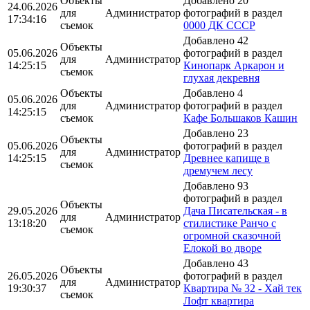
Объекты
Добавлено 20
24.06.2026
для
Администратор
фотографий в раздел
17:34:16
съемок
0000 ДК СССР
Добавлено 42
Объекты
05.06.2026
фотографий в раздел
для
Администратор
14:25:15
Кинопарк Аркарон и
съемок
глухая декревня
Объекты
Добавлено 4
05.06.2026
для
Администратор
фотографий в раздел
14:25:15
съемок
Кафе Большаков Кашин
Добавлено 23
Объекты
05.06.2026
фотографий в раздел
для
Администратор
14:25:15
Древнее капище в
съемок
дремучем лесу
Добавлено 93
фотографий в раздел
Объекты
29.05.2026
Дача Писательская - в
для
Администратор
13:18:20
стилистике Ранчо с
съемок
огромной сказочной
Елокой во дворе
Добавлено 43
Объекты
26.05.2026
фотографий в раздел
для
Администратор
19:30:37
Квартира № 32 - Хай тек
съемок
Лофт квартира