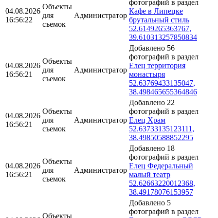
фотографий в раздел
Объекты
04.08.2026
Кафе в Липецке
для
Администратор
16:56:22
брутальный стиль
съемок
52.6149265363767,
39.610313257850834
Добавлено 56
фотографий в раздел
Объекты
04.08.2026
Елец территория
для
Администратор
16:56:21
монастыря
съемок
52.63769433135047,
38.498465655364846
Добавлено 22
Объекты
фотографий в раздел
04.08.2026
для
Администратор
Елец Храм
16:56:21
съемок
52.63733135123111,
38.49850588852295
Добавлено 18
фотографий в раздел
Объекты
04.08.2026
Елец Федеральный
для
Администратор
16:56:21
малый театр
съемок
52.62663220012368,
38.49178076153957
Добавлено 5
фотографий в раздел
Объекты