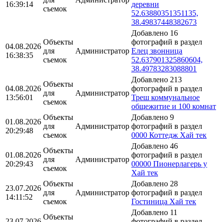
16:39:14
деревни
съемок
52.63880351351135,
38.49837448382673
Добавлено 16
Объекты
фотографий в раздел
04.08.2026
для
Администратор
Елец звонница
16:38:35
съемок
52.637901325860604,
38.49783283088801
Добавлено 213
Объекты
04.08.2026
фотографий в раздел
для
Администратор
13:56:01
Треш коммунальное
съемок
общежитие и 100 комнат
Объекты
Добавлено 9
01.08.2026
для
Администратор
фотографий в раздел
20:29:48
съемок
0000 Коттедж Хай тек
Добавлено 46
Объекты
01.08.2026
фотографий в раздел
для
Администратор
20:29:43
00000 Пионерлагерь у
съемок
Хай тек
Объекты
Добавлено 28
23.07.2026
для
Администратор
фотографий в раздел
14:11:52
съемок
Гостиница Хай тек
Добавлено 11
Объекты
23.07.2026
фотографий в раздел