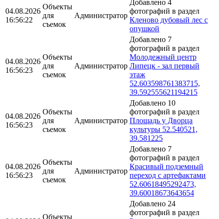
Добавлено 4
Объекты
04.08.2026
фотографий в раздел
для
Администратор
16:56:22
Кленово дубовый лес с
съемок
опушкой
Добавлено 7
фотографий в раздел
Объекты
Молодежный центр
04.08.2026
для
Администратор
Липецк - зал первый
16:56:23
съемок
этаж
52.603598761383715,
39.592555621194215
Добавлено 10
Объекты
фотографий в раздел
04.08.2026
для
Администратор
Площадь у Дворца
16:56:23
съемок
культуры 52.540521,
39.581225
Добавлено 7
фотографий в раздел
Объекты
04.08.2026
Красивый подземный
для
Администратор
16:56:23
переход с артефактами
съемок
52.60618495292473,
39.60018673643654
Добавлено 24
фотографий в раздел
Объекты