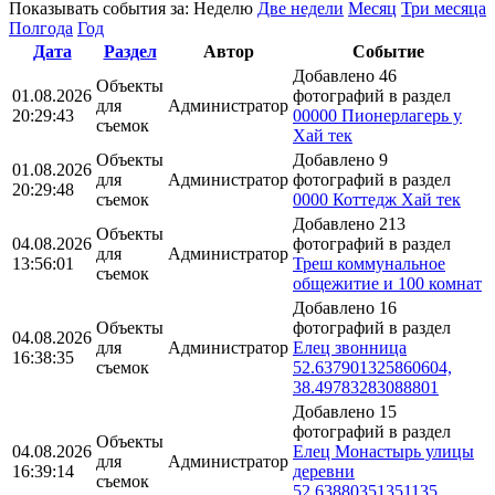
Показывать события за:
Неделю
Две недели
Месяц
Три месяца
Полгода
Год
Дата
Раздел
Автор
Событие
Добавлено 46
Объекты
01.08.2026
фотографий в раздел
для
Администратор
20:29:43
00000 Пионерлагерь у
съемок
Хай тек
Объекты
Добавлено 9
01.08.2026
для
Администратор
фотографий в раздел
20:29:48
съемок
0000 Коттедж Хай тек
Добавлено 213
Объекты
04.08.2026
фотографий в раздел
для
Администратор
13:56:01
Треш коммунальное
съемок
общежитие и 100 комнат
Добавлено 16
Объекты
фотографий в раздел
04.08.2026
для
Администратор
Елец звонница
16:38:35
съемок
52.637901325860604,
38.49783283088801
Добавлено 15
фотографий в раздел
Объекты
04.08.2026
Елец Монастырь улицы
для
Администратор
16:39:14
деревни
съемок
52.63880351351135,