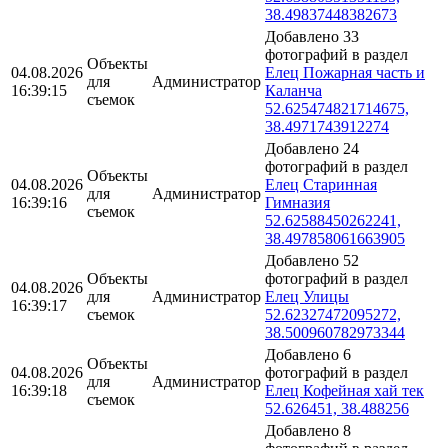
38.49837448382673
Добавлено 33
фотографий в раздел
Объекты
04.08.2026
Елец Пожарная часть и
для
Администратор
16:39:15
Каланча
съемок
52.625474821714675,
38.4971743912274
Добавлено 24
фотографий в раздел
Объекты
04.08.2026
Елец Старинная
для
Администратор
16:39:16
Гимназия
съемок
52.62588450262241,
38.497858061663905
Добавлено 52
Объекты
фотографий в раздел
04.08.2026
для
Администратор
Елец Улицы
16:39:17
съемок
52.62327472095272,
38.500960782973344
Добавлено 6
Объекты
04.08.2026
фотографий в раздел
для
Администратор
16:39:18
Елец Кофейная хай тек
съемок
52.626451, 38.488256
Добавлено 8