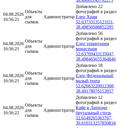
38.49061143792275
Добавлено 22
Объекты
фотографий в раздел
04.08.2026
для
Администратор
Елец Храм
16:56:21
съемок
52.63733135123111,
38.49850588852295
Добавлено 56
фотографий в раздел
Объекты
04.08.2026
Елец территория
для
Администратор
16:56:21
монастыря
съемок
52.63769433135047,
38.498465655364846
Добавлено 18
фотографий в раздел
Объекты
04.08.2026
Елец Федеральный
для
Администратор
16:56:21
малый театр
съемок
52.62663220012368,
38.49178076153957
Добавлено 12
фотографий в раздел
Объекты
04.08.2026
Кафе в Липецке
для
Администратор
16:56:22
брутальный стиль
съемок
52.6149265363767,
39.610313257850834