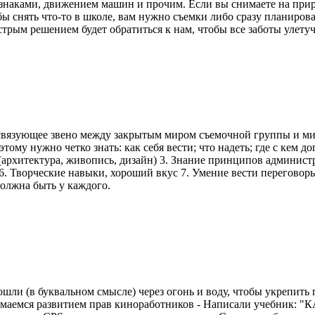
наками, движением машин и прочим. Если вы снимаете на приро
ы снять что-то в школе, вам нужно съемки либо сразу планирова
стрым решением будет обратиться к нам, чтобы все заботы улету
вязующее звено между закрытым миром съемочной группы и мир
ому нужно четко знать: как себя вести; что надеть; где с кем д
 (архитектура, живопись, дизайн) 3. Знание принципов админи
 6. Творческие навыки, хороший вкус 7. Умение вести переговор
должна быть у каждого.
рошли (в буквальном смысле) через огонь и воду, чтобы укрепит
анимаемся развитием прав киноработников - Написали учебни