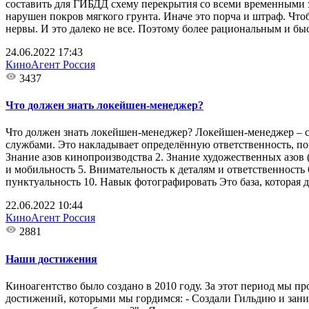
составить для ГИБДД схему перекрытия со всеми временными з
нарушен покров мягкого грунта. Иначе это порча и штраф. Чтоб
нервы. И это далеко не все. Поэтому более рациональным и бы
24.06.2022 17:43
КиноАгент Россия
3437
Что должен знать локейшен-менеджер?
Что должен знать локейшен-менеджер? Локейшен-менеджер – с
службами. Это накладывает определённую ответственность, поэт
Знание азов кинопроизводства 2. Знание художественных азов
и мобильность 5. Внимательность к деталям и ответственность
пунктуальность 10. Навык фотографировать Это база, которая 
22.06.2022 10:44
КиноАгент Россия
2881
Наши достижения
Киноагентство было создано в 2010 году. За этот период мы п
достижений, которыми мы гордимся: - Создали Гильдию и з