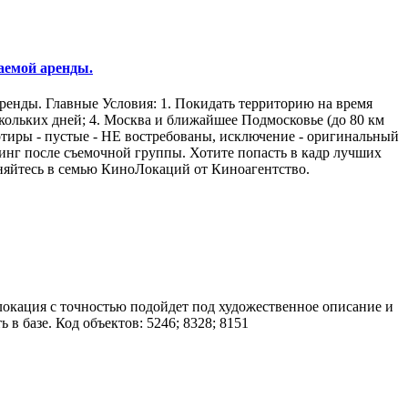
аемой аренды.
енды. Главные Условия: 1. Покидать территорию на время
ескольких дней; 4. Москва и ближайшее Подмосковье (до 80 км
тиры - пустые - НЕ востребованы, исключение - оригинальный
лининг после съемочной группы. Хотите попасть в кадр лучших
диняйтесь в семью КиноЛокаций от Киноагентство.
 локация с точностью подойдет под художественное описание и
в базе. Код объектов: 5246; 8328; 8151