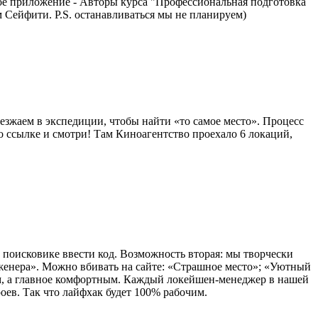
ое приложение - Авторы курса "Профессиональная подготовка
Сейфити. P.S. останавливаться мы не планируем)
зжаем в экспедиции, чтобы найти «то самое место». Процесс
о ссылке и смотри! Там Киноагентство проехало 6 локаций,
 поисковике ввести код. Возможность вторая: мы творчески
нженера». Можно вбивать на сайте: «Страшное место»; «Уютный
рым, а главное комфортным. Каждый локейшен-менеджер в нашей
роев. Так что лайфхак будет 100% рабочим.