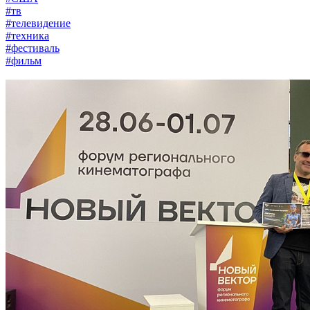
#тв
#телевидение
#техника
#фестиваль
#фильм