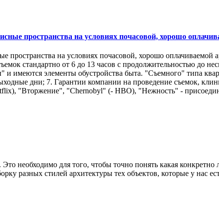
сные пространства на условиях почасовой, хорошо оплачив
 пространства на условиях почасовой, хорошо оплачиваемой ар
ь съемок стандартно от 6 до 13 часов с продолжительностью до н
 и имеются элементы обустройства быта. "Съемного" типа квар
и в выходные дни; 7. Гарантии компании на проведение съемок, к
tflix), "Вторжение", "Chernobyl" (- HBO), "Нежность" - присое
. Это необходимо для того, чтобы точно понять какая конкретно
у разных стилей архитектуры тех объектов, которые у нас есть 