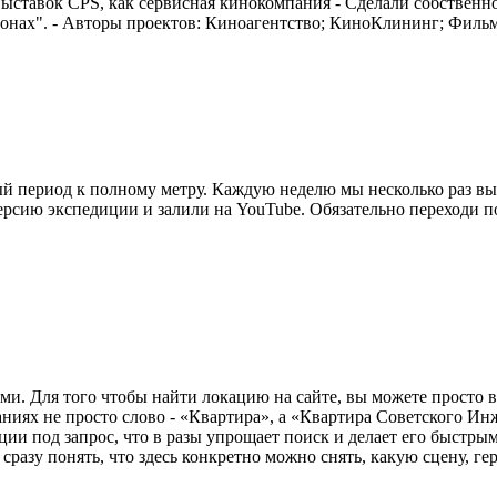
ыставок CPS, как сервисная кинокомпания - Сделали собственн
нах". - Авторы проектов: Киноагентство; КиноКлининг; Фильм 
 период к полному метру. Каждую неделю мы несколько раз вые
версию экспедиции и залили на YouTube. Обязательно переходи п
ми. Для того чтобы найти локацию на сайте, вы можете просто в
аниях не просто слово - «Квартира», а «Квартира Советского И
ации под запрос, что в разы упрощает поиск и делает его быст
 сразу понять, что здесь конкретно можно снять, какую сцену, ге