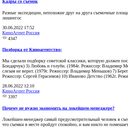
Кадры со съемок
Разные экспедиции, непохожие друг на друга съемочные площа
лишнегос
30.06.2022 17:52
КиноАгент Россия
4347
Подборка от Киноагентство:
Мы сделали подборку советской классики, которую должен посм
Бондарчук) 3) Любовь и голуби. (1984г. Режиссер: Владимир М
слезам не верит. (1979г. Режиссер: Владимир Меньшов) 7) Берег
Режиссер: Сергей Герасимов) 10) Иваново Детство (1962г. Реж
28.06.2022 12:10
КиноАгент Россия
3397
Почему не нужно экономить на локейшен-менеджере?
Локейшен-менеджер самый предусмотрительный человек в съемо
что съемки в месте пройдут спокойно, и вам никто не помешае