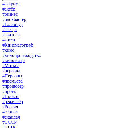
#актриса
#актёр
#бизнес
#блокбастер
#Голливуд
#звезда
#зритель
#касса
#Кинематограф
#кино
#кинопроизводство
#кинотеатр
#Москва
#персона
#Персоны
#премьера
#продюсер
#проект
#Прокат
#режиссёр
#Россия
#сериал
#скандал
#СССР
#США