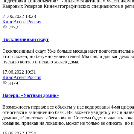
подготовки кинообъектов?" - Являемся активным участником в
Кадровых Резервов Кинематографических специалистов в регио
21.06.2022 13:28
КиноАгент Россия
2732
Эксклюзивный скаут
Эксклюзивный скаут Уже больше месяца идет подготовительный
этот сложен, но безумно увлекателен! Мы сняли для вас демо 
пускало коптер и искало хозяев дома.
17.06.2022 10:31
КиноАгент Россия
3379
Набери: «Уютный домик»
Возможность первая: все объекты у нас кодированы 4-мя цифра
относимся к заполнению базы. Вы можете увидеть у нас в назв
домик», «Советская забегаловка». Система будет выдавать лок
команде, приехав на локацию, может не только ее описать, но и
16.06.2022 17:54