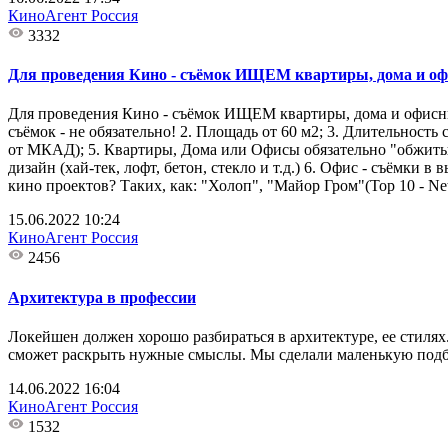
КиноАгент Россия
3332
Для проведения Кино - съёмок ИЩЕМ квартиры, дома и офи
Для проведения Кино - съёмок ИЩЕМ квартиры, дома и офисные
съёмок - не обязательно! 2. Площадь от 60 м2; 3. Длительност
от МКАД); 5. Квартиры, Дома или Офисы обязательно "обжиты"
дизайн (хай-тек, лофт, бетон, стекло и т.д.) 6. Офис - съёмк
кино проектов? Таких, как: "Холоп", "Майор Гром"(Top 10 - Ne
15.06.2022 10:24
КиноАгент Россия
2456
Архитектура в профессии
Локейшен должен хорошо разбираться в архитектуре, ее стилях
сможет раскрыть нужные смыслы. Мы сделали маленькую подборк
14.06.2022 16:04
КиноАгент Россия
1532